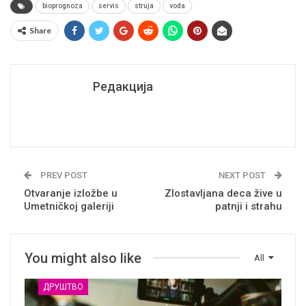
bioprognoza
servis
struja
voda
Share
Редакција
PREV POST
NEXT POST
Otvaranje izložbe u
Zlostavljana deca žive u
Umetničkoj galeriji
patnji i strahu
You might also like
All
ДРУШТВО