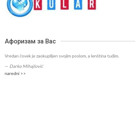
Афоризам за Вас
Vredan čovek je zaokuplljen svojim poslom, a lenština tuđim.
—
Darko Mihajlović
naredni >>