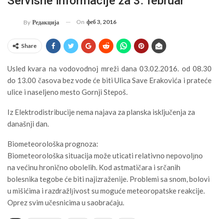
Servisne informacije za 3. februar
On
феб 3, 2016
By
Редакција
Share
Usled kvara na vodovodnoj mreži dana 03.02.2016. od 08.30
do 13.00 časova bez vode će biti Ulica Save Erakovića i prateće
ulice i naseljeno mesto Gornji Stepoš.
Iz Elektrodistribucije nema najava za planska isključenja za
današnji dan.
Biometeorološka prognoza:
Biometeorološka situacija može uticati relativno nepovolјno
na većinu hronično obolelih. Kod astmatičara i srčanih
bolesnika tegobe će biti najizraženije. Problemi sa snom, bolovi
u mišićima i razdražlјivost su moguće meteoropatske reakcije.
Oprez svim učesnicima u saobraćaju.