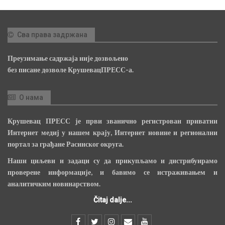
Сва права задржана
Преузимање садржаја није дозвољено
без писане дозволе КрушевацПРЕСС-а.
О нама
Крушевац ПРЕСС је први званично регистрован приватни
Интернет медиј у нашем крају, Интернет новине и регионални
портал за грађане Расинског округа.
Наши циљеви и задаци су да прикупљамо и дистрибуирамо
проверене информације, и бавимо се истраживањем и
аналитичким новинарством.
Čitaj dalje...