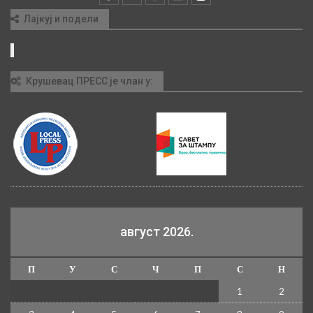
Лајкуј и подели
Крушевац ПРЕСС је члан у:
август 2026.
П
У
С
Ч
П
С
Н
1
2