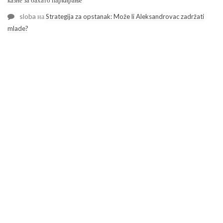
казне за бахато паркирање
sloba
на
Strategija za opstanak: Može li Aleksandrovac zadržati
mlade?