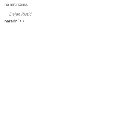
na mitinzima.
—
Dejan Ristić
naredni >>