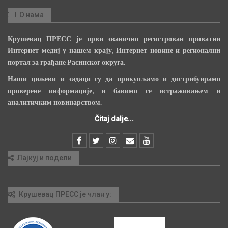
О нама
Крушевац ПРЕСС је први званично регистрован приватни
Интернет медиј у нашем крају, Интернет новине и регионални
портал за грађане Расинског округа.
Наши циљеви и задаци су да прикупљамо и дистрибуирамо
проверене информације, и бавимо се истраживањем и
аналитичким новинарством.
Čitaj dalje...
Лајкуј и подели
Крушевац ПРЕСС је члан у: