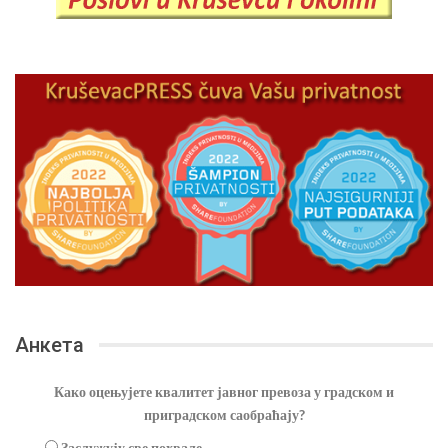
Анкета
Како оцењујете квалитет јавног превоза у градском и
приградском саобраћају?
Заслужују све похвале