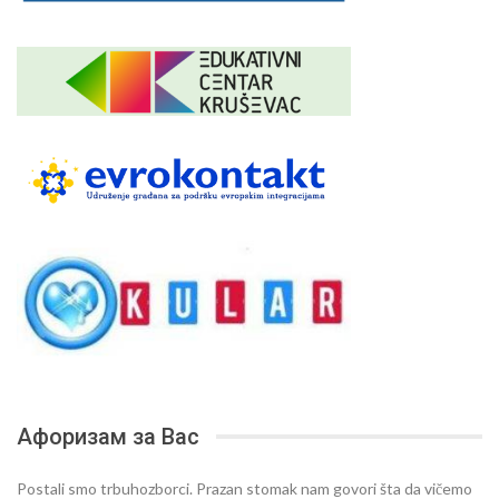
Афоризам за Вас
Postali smo trbuhozborci. Prazan stomak nam govori šta da vičemo