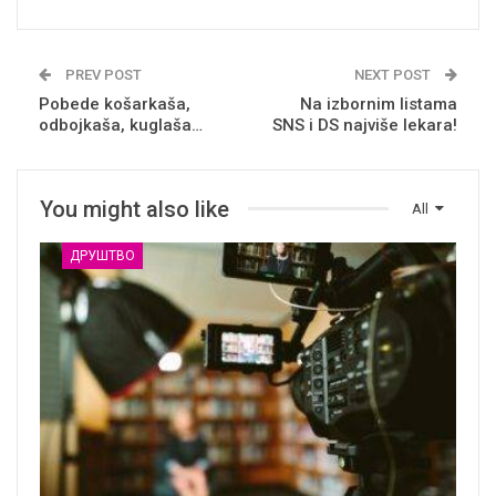
PREV POST
NEXT POST
Pobede košarkaša,
Na izbornim listama
odbojkaša, kuglaša…
SNS i DS najviše lekara!
You might also like
All
ДРУШТВО