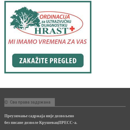
Сва права задржана
Преузимање садржаја није дозвољено
без писане дозволе КрушевацПРЕСС-а.