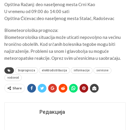
Opština Ražanj: deo naseljenog mesta Crni Kao
U vremenu od 09:00 do 14:00 sati
Opština Ćićevac:deo naseljenog mesta Stalać, Radoševac
Biometeorološka prognoza:
Biometeorološka situacija može uticati nepovolјno na većinu
hronično obolelih. Kod srčanih bolesnika tegobe mogu biti
najizraženije. Problemi sa snom i glavobolјa su moguće
meteoropatske reakcije. Oprez svim učesnicima u saobraćaju.
bioprognoza
elektrodistribucija
informacije
servisne
vodovod
Share
Редакција