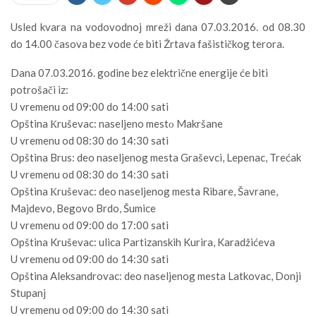
Usled kvara na vodovodnoj mreži dana 07.03.2016. od 08.30
do 14.00 časova bez vode će biti Žrtava fašističkog terora.
Dana 07.03.2016. godine bez električne energije će biti
potrošači iz:
U vremenu od 09:00 do 14:00 sati
Opština Кruševac: naseljeno mestо Makršane
U vremenu od 08:30 do 14:30 sati
Opština Brus: deo naseljenog mesta Graševci, Lepenac, Trećak
U vremenu od 08:30 do 14:30 sati
Opština Кruševac: deo naseljenog mesta Ribare, Šavrane,
Majdevo, Begovo Brdo, Šumice
U vremenu od 09:00 do 17:00 sati
Opština Kruševac: ulica Partizanskih Kurira, Karadžićeva
U vremenu od 09:00 do 14:30 sati
Opština Aleksandrovac: deo naseljenog mesta Latkovac, Donji
Stupanj
U vremenu od 09:00 do 14:30 sati