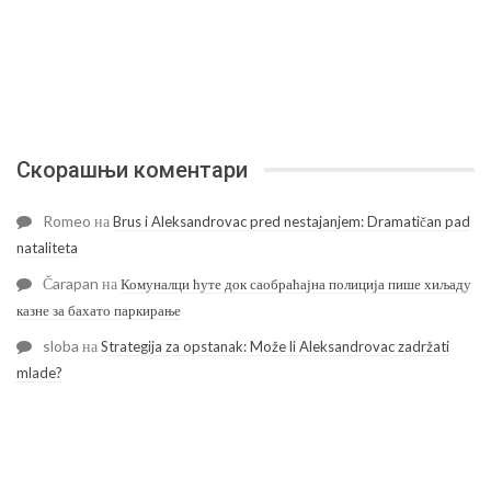
Скорашњи коментари
Romeo
на
Brus i Aleksandrovac pred nestajanjem: Dramatičan pad
nataliteta
Čarapan
на
Комуналци ћуте док саобраћајна полиција пише хиљаду
казне за бахато паркирање
sloba
на
Strategija za opstanak: Može li Aleksandrovac zadržati
mlade?