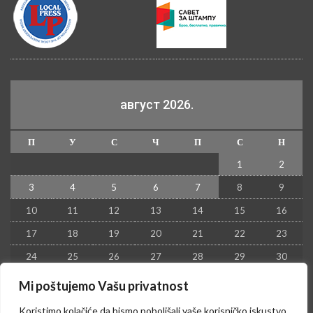
август 2026.
П
У
С
Ч
П
С
Н
1
2
3
4
5
6
7
8
9
10
11
12
13
14
15
16
17
18
19
20
21
22
23
24
25
26
27
28
29
30
31
Mi poštujemo Vašu privatnost
« јул
Koristimo kolačiće da bismo poboljšali vaše korisničko iskustvo