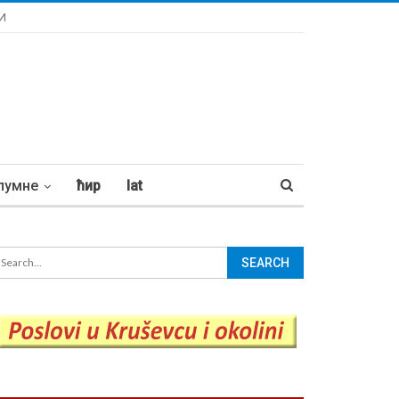
И
лумне
ћир
lat