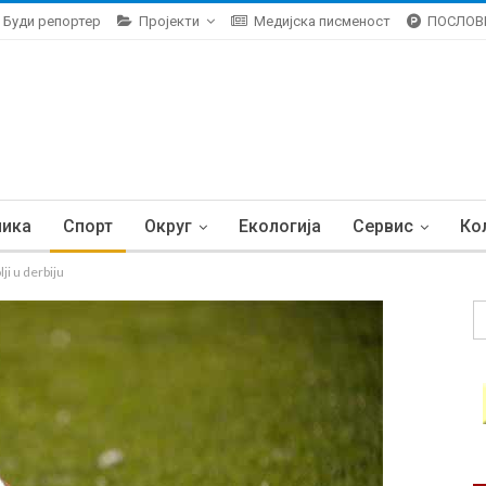
Буди репортер
Пројекти
Медијска писменост
ПОСЛОВ
ника
Спорт
Округ
Екологија
Сервис
Ко
ji u derbiju