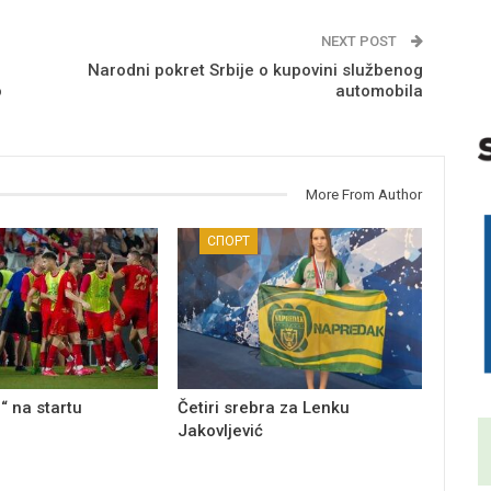
NEXT POST
Narodni pokret Srbije o kupovini službenog
o
automobila
More From Author
СПОРТ
“ na startu
Četiri srebra za Lenku
Jakovljević