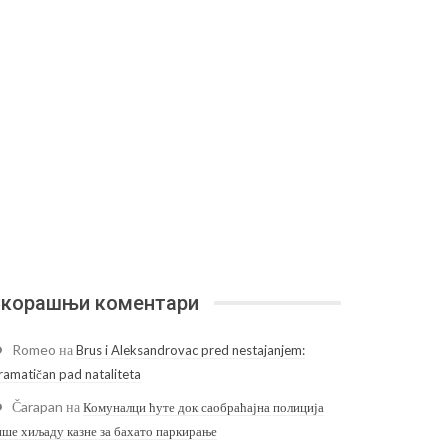
корашњи коментари
Romeo
на
Brus i Aleksandrovac pred nestajanjem:
ramatičan pad nataliteta
Čarapan
на
Комуналци ћуте док саобраћајна полиција
ише хиљаду казне за бахато паркирање