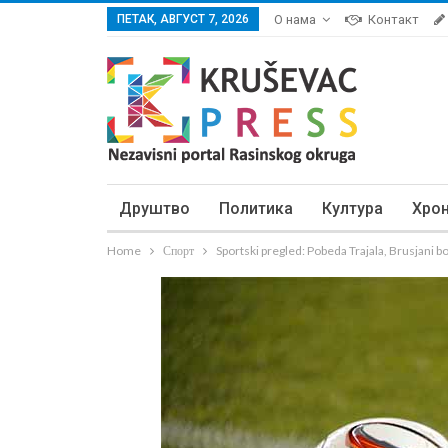
ПЕТАК, АВГУСТ 7, 2026
О нама
Контакт
Друштво
Политика
Култура
Хро
Home
Спорт
Sportski pregled: Pobeda Trajala, Brusjani bol