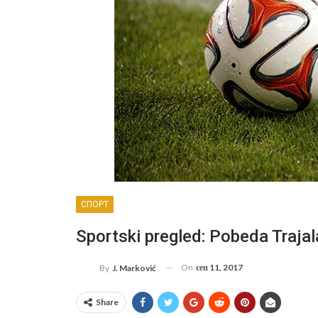
СПОРТ
Sportski pregled: Pobeda Trajala
On
сеп 11, 2017
By
J. Marković
Share