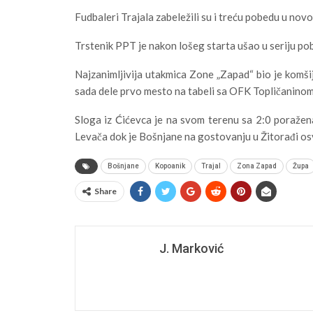
Fudbaleri Trajala zabeležili su i treću pobedu u no
Trstenik PPT je nakon lošeg starta ušao u seriju po
Najzanimljivija utakmica Zone „Zapad“ bio je komšijs
sada dele prvo mesto na tabeli sa OFK Topličaninom
Sloga iz Ćićevca je na svom terenu sa 2:0 poraže
Levača dok je Bošnjane na gostovanju u Žitorađi os
Bošnjane
Kopoanik
Trajal
Zona Zapad
Župa
Share
J. Marković