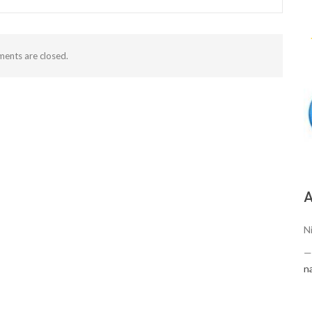
ents are closed.
А
Ni
n