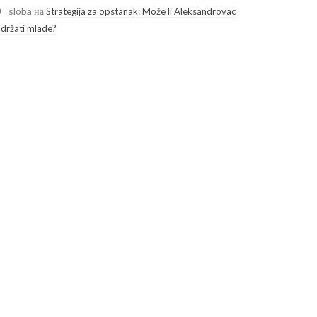
sloba
на
Strategija za opstanak: Može li Aleksandrovac
adržati mlade?