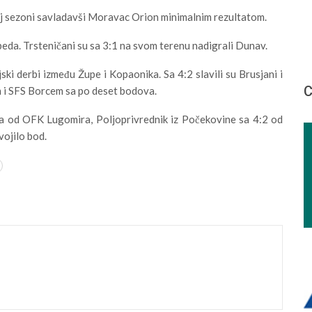
voj sezoni savladavši Moravac Orion minimalnim rezultatom.
beda. Trsteničani su sa 3:1 na svom terenu nadigrali Dunav.
ki derbi između Župe i Kopaonika. Sa 4:2 slavili su Brusjani i
С
 i SFS Borcem sa po deset bodova.
na od OFK Lugomira, Poljoprivrednik iz Počekovine sa 4:2 od
vojilo bod.