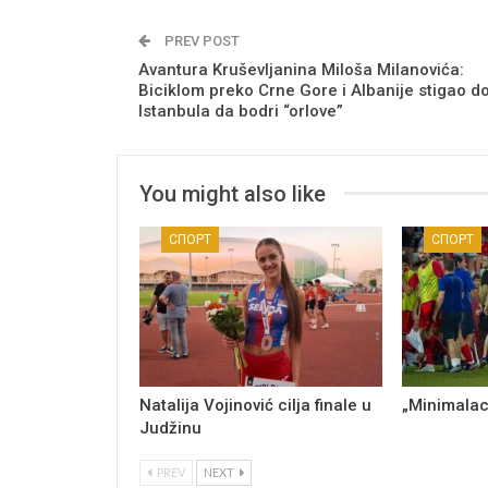
PREV POST
Avantura Kruševljanina Miloša Milanovića:
Biciklom preko Crne Gore i Albanije stigao d
Istanbula da bodri “orlove”
You might also like
СПОРТ
СПОРТ
Natalija Vojinović cilja finale u
„Minimalac
Judžinu
PREV
NEXT