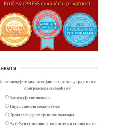
нкета
Како оцењујете квалитет јавног превоза у градском и
приградском саобраћају?
Заслужују све похвале
Није лоше али може и боље
Требало би да имају више полазака
Аутобуси су им лошег квалитета и стално касне