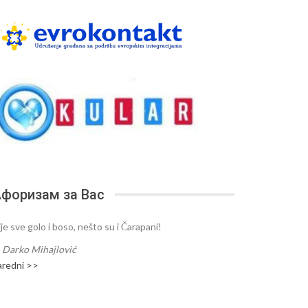
форизам за Вас
je sve golo i boso, nešto su i Čarapani!
—
Darko Mihajlović
aredni >>