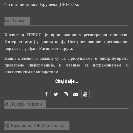
без писане дозволе КрушевацПРЕСС-а.
О нама
Крушевац ПРЕСС је први званично регистрован приватни
Интернет медиј у нашем крају, Интернет новине и регионални
портал за грађане Расинског округа.
Наши циљеви и задаци су да прикупљамо и дистрибуирамо
проверене информације, и бавимо се истраживањем и
аналитичким новинарством.
Čitaj dalje...
Лајкуј и подели
Крушевац ПРЕСС је члан у: