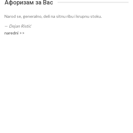
Афоризам за Вас
Narod se, generalno, deli na sitnu ribu i krupnu stoku.
—
Dejan Ristić
naredni >>