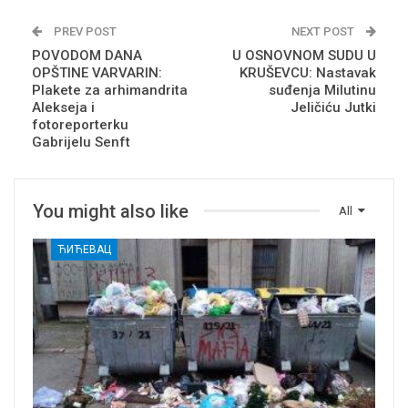
PREV POST
NEXT POST
POVODOM DANA
U OSNOVNOM SUDU U
OPŠTINE VARVARIN:
KRUŠEVCU: Nastavak
Plakete za arhimandrita
suđenja Milutinu
Alekseja i
Jeličiću Jutki
fotoreporterku
Gabrijelu Senft
You might also like
All
ЋИЋЕВАЦ