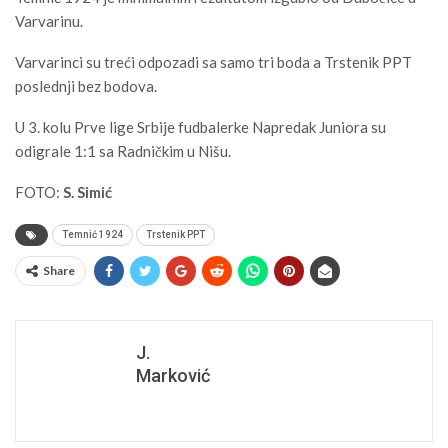
Varvarinu.
Varvarinci su treći odpozadi sa samo tri boda a Trstenik PPT
poslednji bez bodova.
U 3. kolu Prve lige Srbije fudbalerke Napredak Juniora su
odigrale 1:1 sa Radničkim u Nišu.
FOTO:
S. Simić
Temnić 1924
Trstenik PPT
Share
J.
Marković