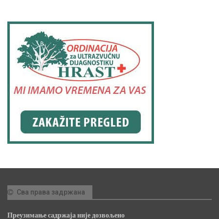
Сва права задржана
Преузимање садржаја није дозвољено