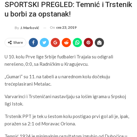
SPORTSKI PREGLED: Temnić i Trstenik
u borbi za opstanak!
On
сеп 23, 2019
By
J. Marković
Share
U 10. kolu Prve lige Srbije fudbaleri Trajala su odigrali
nerešeno, 0:0, sa Radničkim u Kragujevcu.
„Gumari“ su 11. na tabeli a u narednom kolu dočekuju
trećeplasirani Metalac.
Varvarinci i Trsteničani nastavljaju sa lošim igrama u Srpskoj
ligi Istok.
Trstenik PPT je tek u šestom kolu postigao prvi gol ali je, ipak,
poražen sa 2:1 od Moravac Oriona.
Temnić 1924 je minimalnim rezultatom izgubio od Dubočice u