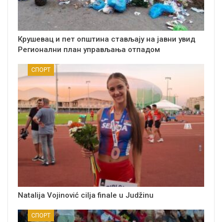
Крушевац и пет општина стављају на јавни увид
Регионални план управљања отпадом
СПОРТ
Natalija Vojinović cilja finale u Judžinu
СПОРТ