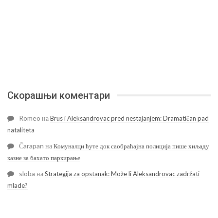
Скорашњи коментари
Romeo
на
Brus i Aleksandrovac pred nestajanjem: Dramatičan pad
nataliteta
Čarapan
на
Комуналци ћуте док саобраћајна полиција пише хиљаду
казне за бахато паркирање
sloba
на
Strategija za opstanak: Može li Aleksandrovac zadržati
mlade?