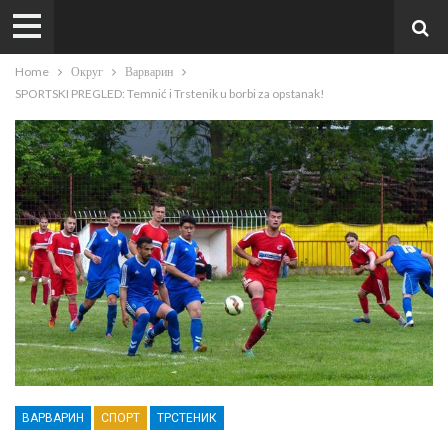
Home
Округ
Варварин
SPORTSKI PREGLED: Temnić i Trstenik u borbi za opstanak!
ВАРВАРИН
СПОРТ
ТРСТЕНИК