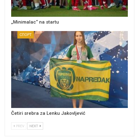
„Minimalac“ na startu
СПОРТ
Četiri srebra za Lenku Jakovljević
PREV
NEXT