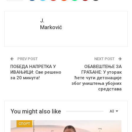
J.
Marković
PREV POST
NEXT POST
ПОБЕДА НАПРЕТКА У
ОБАВЕШТЕЊЕ ЗА
ИВАЊИЦИ: Све решено
ГРАЂАНЕ: У уторак
за 20 минута!
ћете чути детонације
због уништења убојних
средстава
You might also like
All
СПОРТ