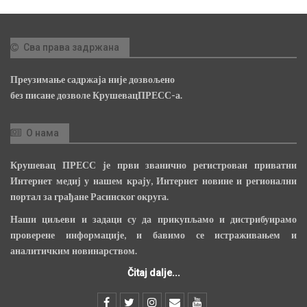
Сва права задржана
Преузимање садржаја није дозвољено
без писане дозволе КрушевацПРЕСС-а.
О нама
Крушевац ПРЕСС је први званично регистрован приватни
Интернет медиј у нашем крају, Интернет новине и регионални
портал за грађане Расинског округа.
Наши циљеви и задаци су да прикупљамо и дистрибуирамо
проверене информације, и бавимо се истраживањем и
аналитичким новинарством.
Čitaj dalje...