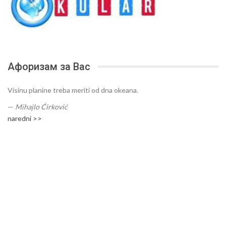
Афоризам за Вас
Visinu planine treba meriti od dna okeana.
—
Mihajlo Ćirković
naredni >>