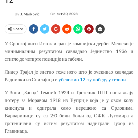
12
On
окт 30, 2023
By
J. Marković
Share
У Српској лиги Исток игран је комшијски дерби. Мешево је
минимналним резултатом савладало Јединство 1936 и
стигло до четврте позиције на табели.
Лидер Трајал је знатно теже него што је очекивао савладао
Раднички из Свилајнца и
убележио 12-ту победу у сезони
.
У Зони „Запад“ Темнић 1924 и Трстеник ППТ настављају
потеру за Моравом 1918 из Ћуприје која је у овом колу
кикснула и одиграла само нерешено са Орловима.
Варвариници су са 2:0 били бољи од ОФК Лугомира а
трстеничани су истим резултатом надиграли Јухор из
Главинаца.