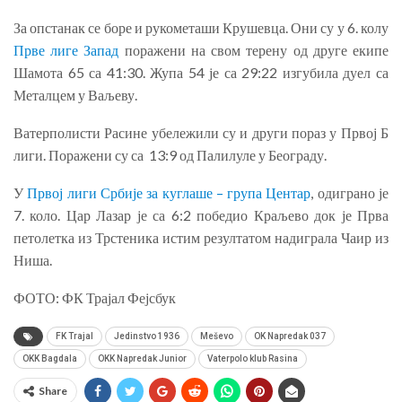
За опстанак се боре и рукометаши Крушевца. Они су у 6. колу
Прве лиге Запад
поражени на свом терену од друге екипе
Шамота 65 са 41:30. Жупа 54 је са 29:22 изгубила дуел са
Металцем у Ваљеву.
Ватерполисти Расине убележили су и други пораз у Првој Б
лиги. Поражени су са 13:9 од Палилуле у Београду.
У
Првој лиги Србије за куглаше – група Центар
, одиграно је
7. коло. Цар Лазар је са 6:2 победио Краљево док је Прва
петолетка из Трстеника истим резултатом надиграла Чаир из
Ниша.
ФОТО: ФК Трајал Фејсбук
FK Trajal
Jedinstvo 1936
Meševo
OK Napredak 037
OKK Bagdala
OKK Napredak Junior
Vaterpolo klub Rasina
Share