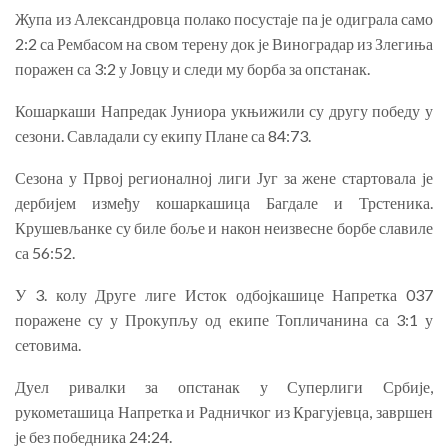
Жупа из Александровца полако посустаје па је одиграла само
2:2 са Рембасом на свом терену док је Виноградар из Злегиња
поражен са 3:2 у Јовцу и следи му борба за опстанак.
Кошаркаши Напредак Јуниора укњижили су другу победу у
сезони. Савладали су екипу Плане са 84:73.
Сезона у Првој регионалној лиги Југ за жене стартовала је
дербијем између кошаркашица Багдале и Трстеника.
Крушевљанке су биле боље и након неизвесне борбе славиле
са 56:52.
У 3. колу Друге лиге Исток одбојкашице Напретка 037
поражене су у Прокупљу од екипе Топличанина са 3:1 у
сетовима.
Дуел ривалки за опстанак у Суперлиги Србије,
рукометашица Напретка и Радничког из Крагујевца, завршен
је без победника 24:24.