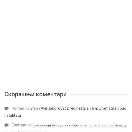
Скорашњи коментари
Romeo
на
Brus i Aleksandrovac pred nestajanjem: Dramatičan pad
nataliteta
Čarapan
на
Комуналци ћуте док саобраћајна полиција пише хиљаду