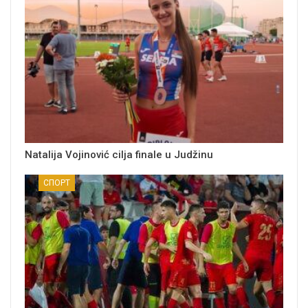
Natalija Vojinović cilja finale u Judžinu
СПОРТ