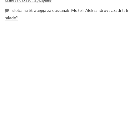
казне за бахато паркирање
sloba
на
Strategija za opstanak: Može li Aleksandrovac zadržati
mlade?