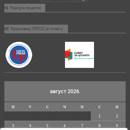
Лајкуј и подели
Крушевац ПРЕСС је члан у:
август 2026.
П
У
С
Ч
П
С
Н
1
2
3
4
5
6
7
8
9