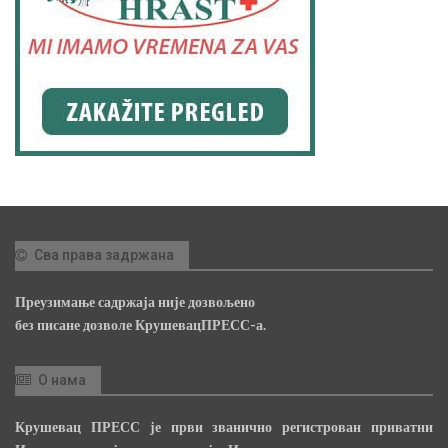
Сва права задржана
Преузимање садржаја није дозвољено
без писане дозволе КрушевацПРЕСС-а.
О нама
Крушевац ПРЕСС је први званично регистрован приватни