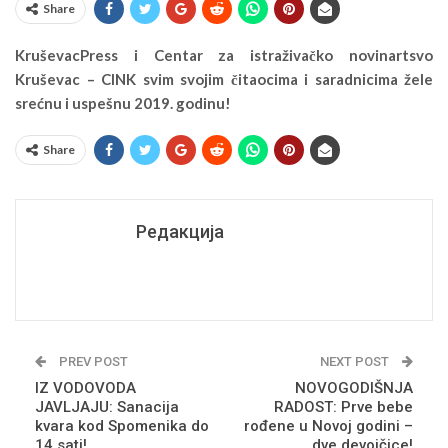
Share
KruševacPress i Centar za istraživačko novinartsvo
Kruševac – CINK svim svojim čitaocima i saradnicima žele
srećnu i uspešnu 2019. godinu!
Share
Редакција
PREV POST
NEXT POST
IZ VODOVODA
NOVOGODIŠNJA
JAVLJAJU: Sanacija
RADOST: Prve bebe
kvara kod Spomenika do
rođene u Novoj godini –
14 sati!
dve devojčice!