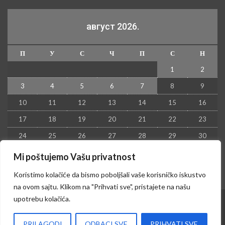
август 2026.
П
У
С
Ч
П
С
Н
1
2
3
4
5
6
7
8
9
10
11
12
13
14
15
16
17
18
19
20
21
22
23
24
25
26
27
28
29
30
31
Mi poštujemo Vašu privatnost
« јул
Koristimo kolačiće da bismo poboljšali vaše korisničko iskustvo
na ovom sajtu. Klikom na "Prihvati sve", pristajete na našu
upotrebu kolačića.
© 2026 - Kruševac PRESS. Sva prava zadržana.
PRILAGODI
ODBACI SVE
PRIHVATI SVE
Izrada sajta i hosting:
Hosting-Srbija