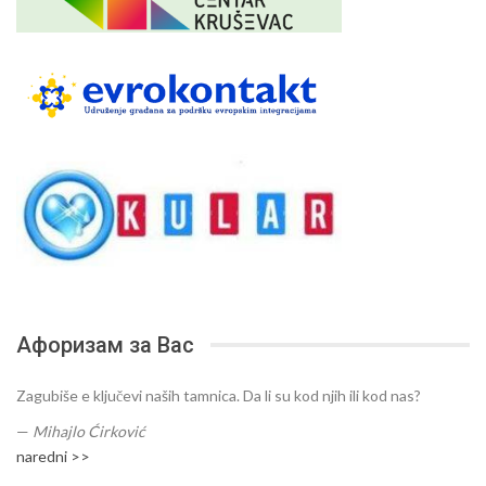
Афоризам за Вас
Zagubiše e ključevi naših tamnica. Da li su kod njih ili kod nas?
—
Mihajlo Ćirković
naredni >>