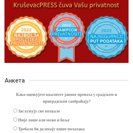
Анкета
Како оцењујете квалитет јавног превоза у градском и
приградском саобраћају?
Заслужују све похвале
Није лоше али може и боље
Требало би да имају више полазака