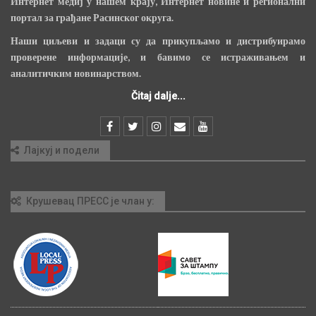
Интернет медиј у нашем крају, Интернет новине и регионални
портал за грађане Расинског округа.
Наши циљеви и задаци су да прикупљамо и дистрибуирамо
проверене информације, и бавимо се истраживањем и
аналитичким новинарством.
Čitaj dalje...
Лајкуј и подели
Крушевац ПРЕСС је члан у: