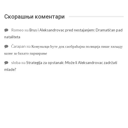
Скорашњи коментари
Romeo
на
Brus i Aleksandrovac pred nestajanjem: Dramatičan pad
nataliteta
Čarapan
на
Комуналци ћуте док саобраћајна полиција пише хиљаду
казне за бахато паркирање
sloba
на
Strategija za opstanak: Može li Aleksandrovac zadržati
mlade?