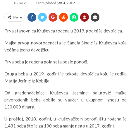
Last updated
јан 3, 2019
By
M.P.
Share
Prva stanovnica Kruševca rođena u 2019. godini je devojčica.
Majka prvog novorođenčeta je Sanela Šindić iz Kruševca koja
već ima jednu devojčicu.
Prva beba je rođena pola sata posle ponoći.
Druga beba u 2019. godini je takođe devojčica koju je rodila
Marija Jerinić iz Kobilja.
Od gradonačelnice Kruševca Jasmine palurović majke
prvorođenih beba dobile su vaučer u ukupnom iznosu od
130.000 dinara.
U prošloj, 2018. godini, u kruševačkom porodilištu rođena je
1.481 beba što je za 100 beba manje nego u 2017. godini.