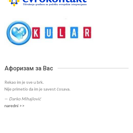
Афоризам за Вас
Rekao im je sve u brk.
Nije primetio da im je savest ćosava.
—
Darko Mihajlović
naredni >>