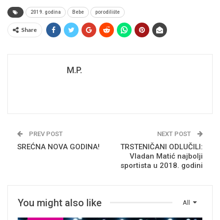
2019. godina
Bebe
porodilište
Share
M.P.
PREV POST
NEXT POST
SREĆNA NOVA GODINA!
TRSTENIČANI ODLUČILI:
Vladan Matić najbolji
sportista u 2018. godini
You might also like
All