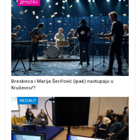
ДРУШТВО
Breskvica i Marija Šerifović (ipak) nastupaju u
Kruševcu!?
MEDIALIT