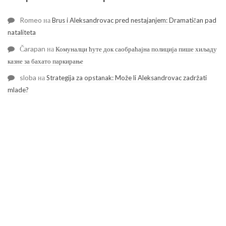
Romeo
на
Brus i Aleksandrovac pred nestajanjem: Dramatičan pad
nataliteta
Čarapan
на
Комуналци ћуте док саобраћајна полиција пише хиљаду
казне за бахато паркирање
sloba
на
Strategija za opstanak: Može li Aleksandrovac zadržati
mlade?