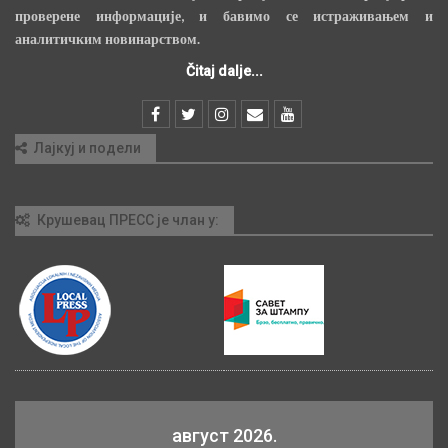
проверене информације, и бавимо се истраживањем и
аналитичким новинарством.
Čitaj dalje...
Лајкуј и подели
Крушевац ПРЕСС је члан у:
август 2026.