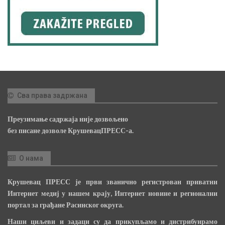
Сва права задржана
Преузимање садржаја није дозвољено
без писане дозволе КрушевацПРЕСС-а.
О нама
Крушевац ПРЕСС је први званично регистрован приватни
Интернет медиј у нашем крају, Интернет новине и регионални
портал за грађане Расинског округа.
Наши циљеви и задаци су да прикупљамо и дистрибуирамо