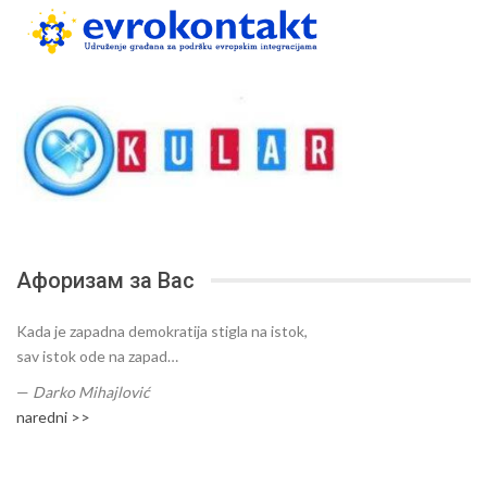
Афоризам за Вас
Kada je zapadna demokratija stigla na istok,
sav istok ode na zapad…
—
Darko Mihajlović
naredni >>