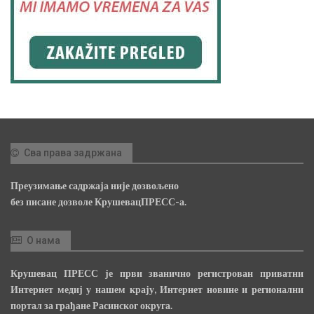
Сва права задржана
Преузимање садржаја није дозвољено
без писане дозволе КрушевацПРЕСС-а.
О нама
Крушевац ПРЕСС је први званично регистрован приватни
Интернет медиј у нашем крају, Интернет новине и регионални
портал за грађане Расинског округа.