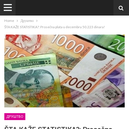
Home
Друштво
ŠTA KAŽE STATISTIKA?: Prosečna plata u decembru 50.223 dinara!
ДРУШТВО