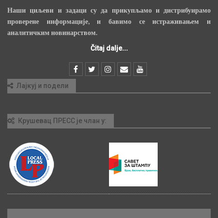
Наши циљеви и задаци су да прикупљамо и дистрибуирамо
проверене информације, и бавимо се истраживањем и
аналитичким новинарством.
Čitaj dalje...
Лајкуј и подели
Крушевац ПРЕСС је члан у: