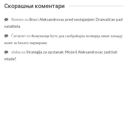
Скорашњи коментари
Romeo
на
Brus i Aleksandrovac pred nestajanjem: Dramatičan pad
nataliteta
Čarapan
на
Комуналци ћуте док саобраћајна полиција пише хиљаду
казне за бахато паркирање
sloba
на
Strategija za opstanak: Može li Aleksandrovac zadržati
mlade?