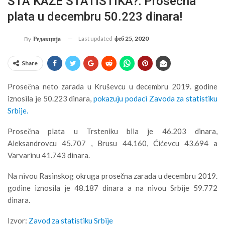
ŠTA KAŽE STATISTIKA?: Prosečna
plata u decembru 50.223 dinara!
Last updated
феб 25, 2020
By
Редакција
Share
Prosečna neto zarada u Kruševcu u decembru 2019. godine
iznosila je 50.223 dinara,
pokazuju podaci Zavoda za statistiku
Srbije.
Prosečna plata u Trsteniku bila je 46.203 dinara,
Aleksandrovcu 45.707 , Brusu 44.160, Ćićevcu 43.694 a
Varvarinu 41.743 dinara.
Na nivou Rasinskog okruga prosečna zarada u decembru 2019.
godine iznosila je 48.187 dinara a na nivou Srbije 59.772
dinara.
Izvor:
Zavod za statistiku Srbije