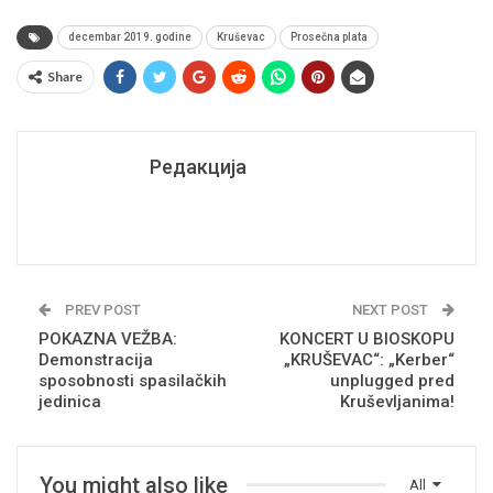
decembar 2019. godine
Kruševac
Prosečna plata
Share
Редакција
PREV POST
NEXT POST
POKAZNA VEŽBA:
KONCERT U BIOSKOPU
Demonstracija
„KRUŠEVAC“: „Kerber“
sposobnosti spasilačkih
unplugged pred
jedinica
Kruševljanima!
You might also like
All