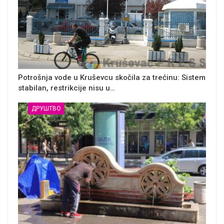
Potrošnja vode u Kruševcu skočila za trećinu: Sistem
stabilan, restrikcije nisu u…
ДРУШТВО