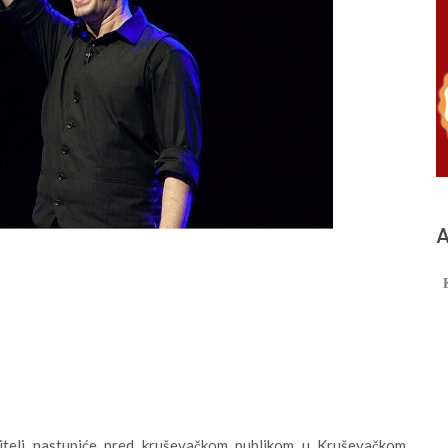
А
ditelj nastupiće pred kruševačkom publikom u Kruševačkom