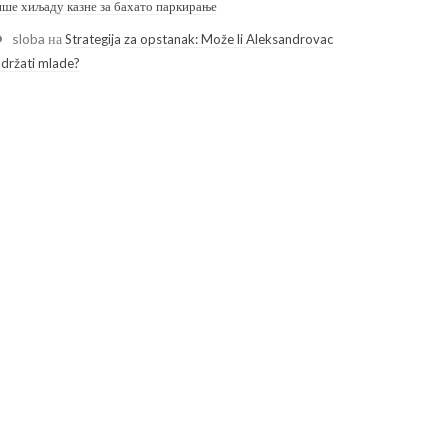
ише хиљаду казне за бахато паркирање
sloba
на
Strategija za opstanak: Može li Aleksandrovac
adržati mlade?