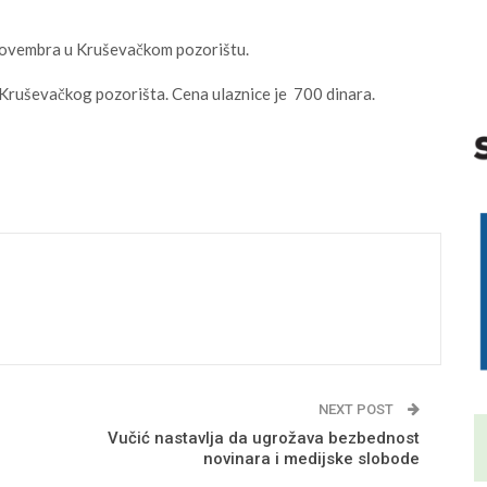
 novembra u Kruševačkom pozorištu.
 Kruševačkog pozorišta. Cena ulaznice je 700 dinara.
NEXT POST
Vučić nastavlja da ugrožava bezbednost
novinara i medijske slobode