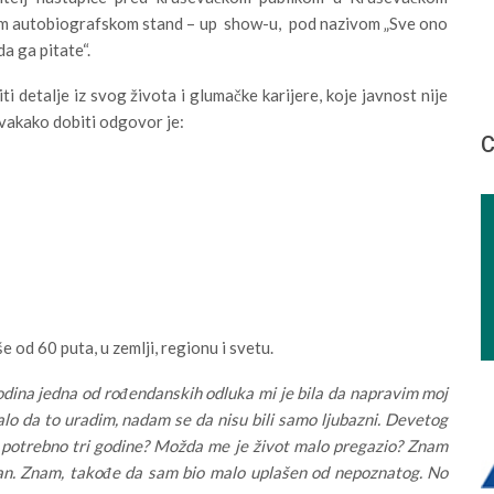
om autobiografskom stand – up show-u, pod nazivom „Sve ono
da ga pitate“.
 detalje iz svog života i glumačke karijere, koje javnost nije
svakako dobiti odgovor je:
С
od 60 puta, u zemlji, regionu i svetu.
dina jedna od rođendanskih odluka mi je bila da napravim moj
lo da to uradim, nadam se da nisu bili samo ljubazni. Devetog
lo potrebno tri godine? Možda me je život malo pregazio? Znam
n. Znam, takođe da sam bio malo uplašen od nepoznatog. No