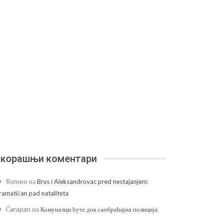
корашњи коментари
Romeo
на
Brus i Aleksandrovac pred nestajanjem:
ramatičan pad nataliteta
Čarapan
на
Комуналци ћуте док саобраћајна полиција