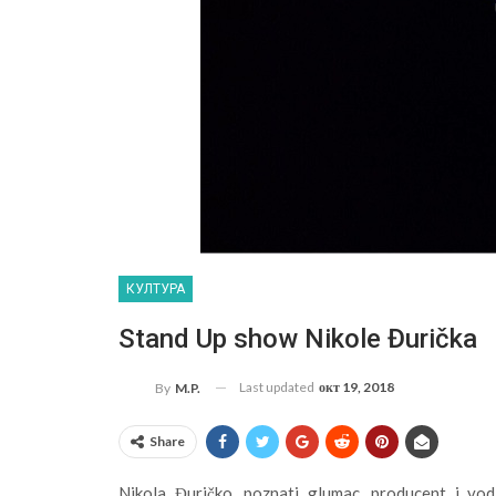
КУЛТУРА
Stand Up show Nikole Đurička
Last updated
окт 19, 2018
By
M.P.
Share
Nikola Đuričko, poznati glumac, producent i vo