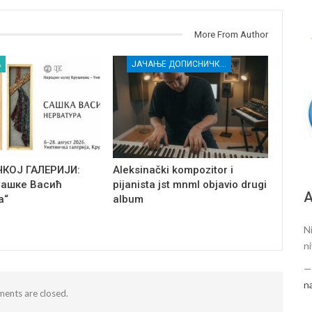
More From Author
А
ЈАЧАЊЕ ДОПИСНИЧКЕ МРЕЖЕ НЕЗАВИСНИХ МЕДИЈА У РАСИНСКОМ ОКРУГУ
ЧКОЈ ГАЛЕРИЈИ:
Aleksinački kompozitor i
Сашке Васић
pijanista jst mnml objavio drugi
А
а“
album
N
n
n
ents are closed.