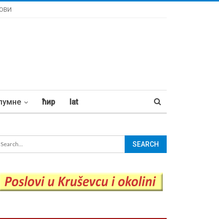
ОВИ
лумне
ћир
lat