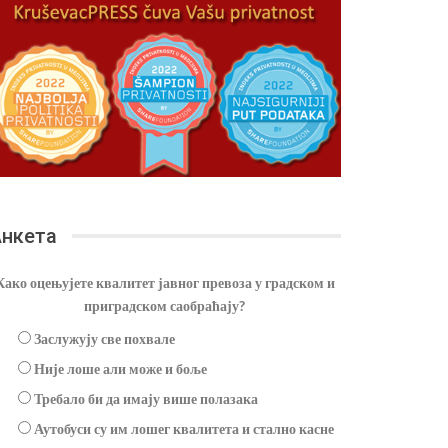
нкета
Како оцењујете квалитет јавног превоза у градском и
приградском саобраћају?
Заслужују све похвале
Није лоше али може и боље
Требало би да имају више полазака
Аутобуси су им лошег квалитета и стално касне