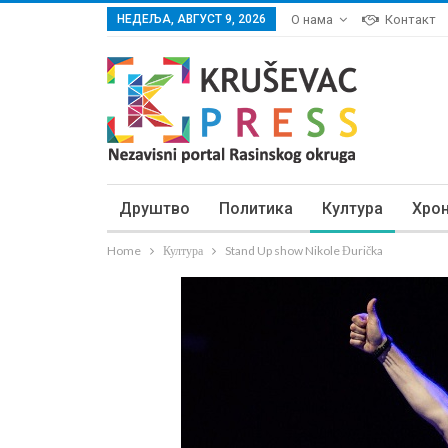
НЕДЕЉА, АВГУСТ 9, 2026
О нама
Контакт
Друштво
Политика
Култура
Хро
Home
Култура
Stand Up show Nikole Đurička