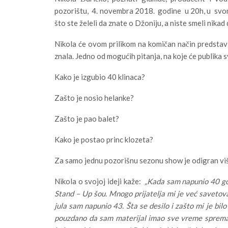
pozorištu, 4. novembra 2018. godine u 20h, u sv
što ste želeli da znate o Džoniju, a niste smeli nikad 
Nikola će ovom prilikom na komičan način predstaviti
znala. Jedno od mogućih pitanja, na koje će publika 
Kako je izgubio 40 klinaca?
Zašto je nosio helanke?
Zašto je pao balet?
Kako je postao princ klozeta?
Za samo jednu pozorišnu sezonu show je odigran više 
Nikola o svojoj ideji kaže:
„Kada sam napunio 40 go
Stand – Up šou. Mnogo prijatelja mi je već savetova
jula sam napunio 43. Šta se desilo i zašto mi je bi
pouzdano da sam materijal imao sve vreme sprema