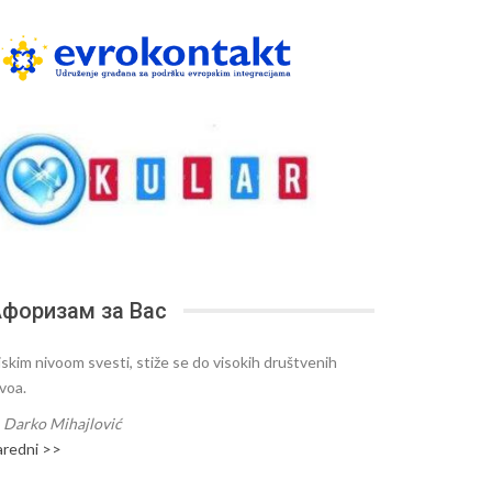
форизам за Вас
iskim nivoom svesti, stiže se do visokih društvenih
ivoa.
—
Darko Mihajlović
aredni >>