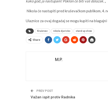
kako god, ja nastupam! Poklon će biti vaš dolazak. „
Nikola će nastupiti pred kruševačkom publikom, 4.
Ulaznice za ovaj događaj se mogu kupiti na blagajni
Kruševac
nikola djuricko
stand up show
Share
M.P.
PREV POST
Važan ispit protiv Radnika