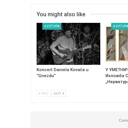
You might also like
КУЛТУРА
КУЛТУР
Koncert Daniela Kovača u
У УМЕТНИ
“Gnezdu”
Изложба 
„Нерватур
PREV
NEXT
Comm