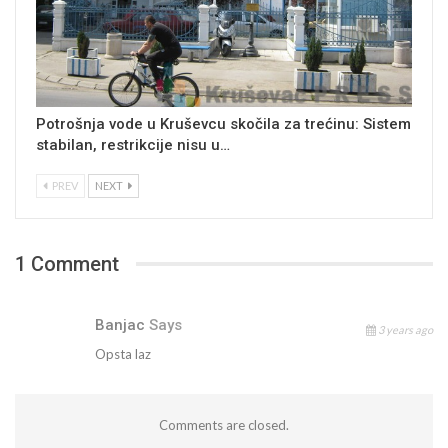
Potrošnja vode u Kruševcu skočila za trećinu: Sistem
stabilan, restrikcije nisu u…
PREV
NEXT
1 Comment
Banjac
Says
3 years ago
Opsta laz
Comments are closed.