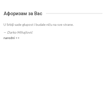
Афоризам за Вас
U Srbiji sade glupost i budale niču na sve strane.
—
Darko Mihajlović
naredni >>