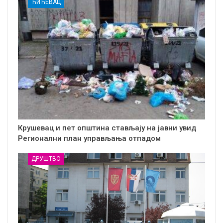
ЋИЋЕВАЦ
Крушевац и пет општина стављају на јавни увид
Регионални план управљања отпадом
ДРУШТВО