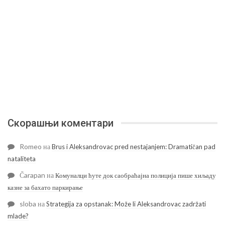
Скорашњи коментари
Romeo
на
Brus i Aleksandrovac pred nestajanjem: Dramatičan pad
nataliteta
Čarapan
на
Комуналци ћуте док саобраћајна полиција пише хиљаду
казне за бахато паркирање
sloba
на
Strategija za opstanak: Može li Aleksandrovac zadržati
mlade?