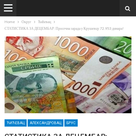
Home
Округ
Ћићевац
СТАТИСТИКА ЗА ДЕЦЕМБАР: Просечна зарада у Крушевцу 72.953 динара!
ЋИЋЕВАЦ
АЛЕКСАНДРОВАЦ
БРУС