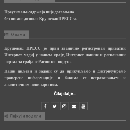
Преузимање садржаја није дозвољено
без писане дозволе КрушевацПРЕСС-а.
О нама
Крушевац ПРЕСС је први званично регистрован приватни
Интернет медиј у нашем крају, Интернет новине и регионални
портал за грађане Расинског округа.
Наши циљеви и задаци су да прикупљамо и дистрибуирамо
проверене информације, и бавимо се истраживањем и
аналитичким новинарством.
Čitaj dalje...
Лајкуј и подели