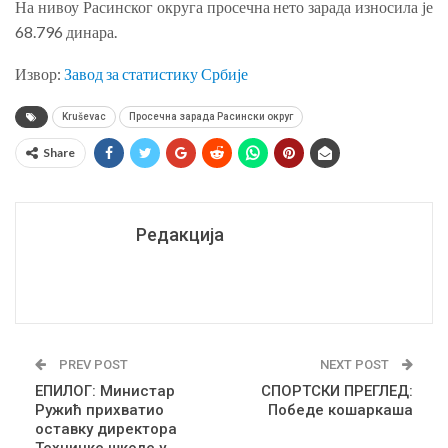
На нивоу Расинског округа просечна нето зарада износила је
68.796 динара.
Извор:
Завод за статистику Србије
Kruševac
Просечна зарада Расински округ
Share
Редакција
PREV POST
NEXT POST
ЕПИЛОГ: Министар
СПОРТСКИ ПРЕГЛЕД:
Ружић прихватио
Победе кошаркаша
оставку директора
Техничке школе у