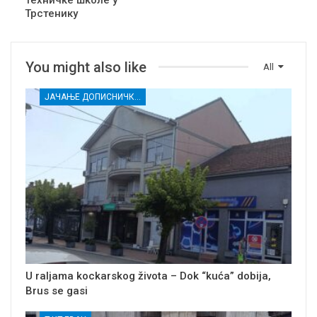
Трстенику
You might also like
All
ЈАЧАЊЕ ДОПИСНИЧКЕ МРЕЖЕ НЕЗАВИСНИХ МЕДИЈА У РАСИНСКОМ ОКРУГУ
U raljama kockarskog života – Dok “kuća” dobija,
Brus se gasi