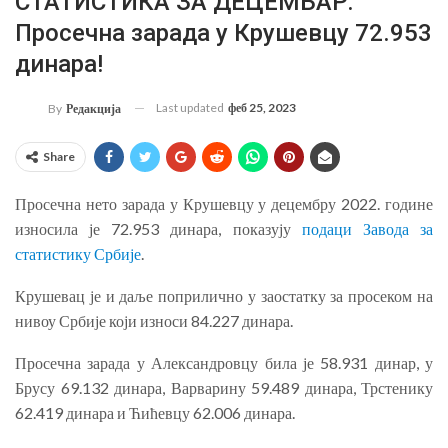
СТАТИСТИКА ЗА ДЕЦЕМБАР:
Просечна зарада у Крушевцу 72.953
динара!
Last updated
феб 25, 2023
By
Редакција
Share
Просечна нето зарада у Крушевцу у децембру 2022. године
износила је 72.953 динара, показују
подаци Завода за
статистику Србије
.
Крушевац је и даље поприлично у заостатку за просеком на
нивоу Србије који износи 84.227 динара.
Просечна зарада у Александровцу била је 58.931 динар, у
Брусу 69.132 динара, Варварину 59.489 динара, Трстенику
62.419 динара и Ћићевцу 62.006 динара.