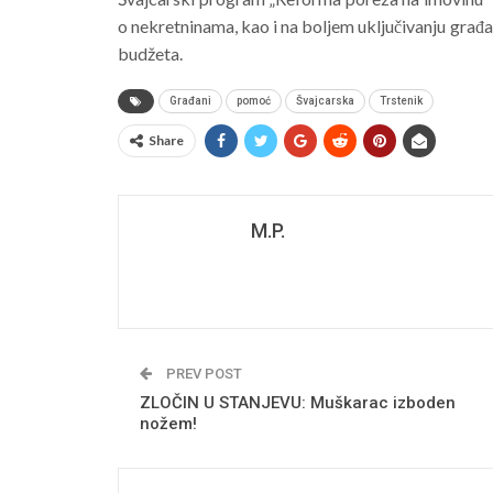
o nekretninama, kao i na boljem uključivanju građa
budžeta.
Građani
pomoć
Švajcarska
Trstenik
Share
M.P.
PREV POST
ZLOČIN U STANJEVU: Muškarac izboden
nožem!