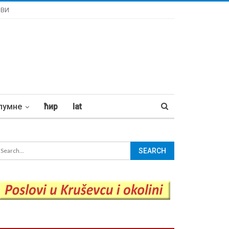
ОВИ
лумне
ћир
lat