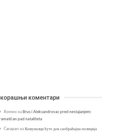
корашњи коментари
Romeo
на
Brus i Aleksandrovac pred nestajanjem:
ramatičan pad nataliteta
Čarapan
на
Комуналци ћуте док саобраћајна полиција