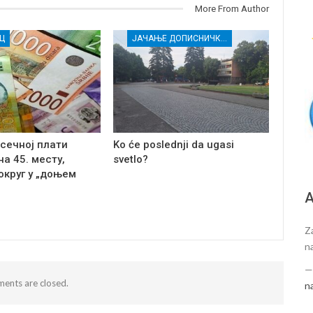
More From Author
Ц
ЈАЧАЊЕ ДОПИСНИЧКЕ МРЕЖЕ НЕЗАВИСНИХ МЕДИЈА У РАСИНСКОМ ОКРУГУ
сечној плати
Ko će poslednji da ugasi
а 45. месту,
svetlo?
округ у „доњем
А
Za
n
ents are closed.
n