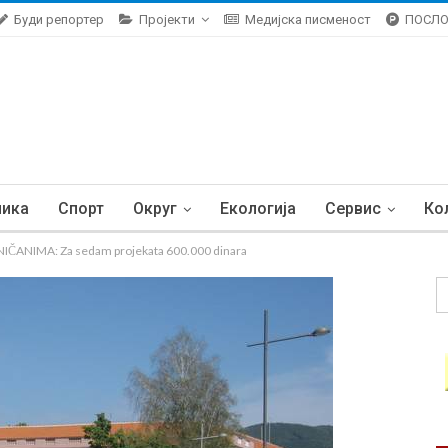
Буди репортер
Пројекти
Медијска писменост
ПОСЛ
ника
Спорт
Округ
Екологија
Сервис
Ко
ANIMA: Za sedam projekata 600.000 dinara