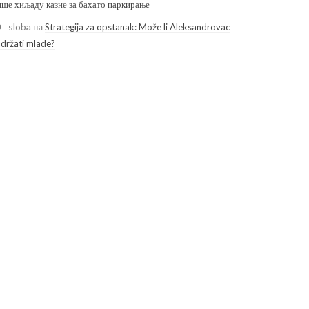
ише хиљаду казне за бахато паркирање
sloba
на
Strategija za opstanak: Može li Aleksandrovac
adržati mlade?