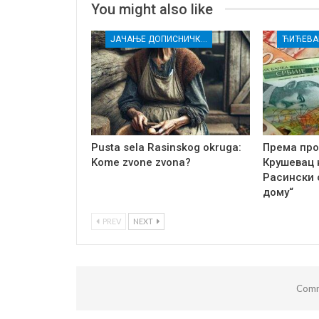
You might also like
ЈАЧАЊЕ ДОПИСНИЧКЕ МРЕЖЕ НЕЗАВИСНИХ МЕДИЈА У РАСИНСКОМ ОКРУГУ
ЋИЋЕВА
Pusta sela Rasinskog okruga:
Према про
Kome zvone zvona?
Крушевац н
Расински 
дому“
PREV
NEXT
Comm