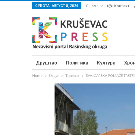
СУБОТА, АВГУСТ 8, 2026
О нама
Контакт
Друштво
Политика
Култура
Хро
Home
Округ
Трстеник
ŠVAJCARSKA POMAŽE TRSTENIČ