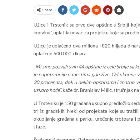
Share
Užice i Trstenik su prve dve opštine u Srbiji k
imovinu“, uplatila novac za projekte koje su predloži
Užicu je uplaćeno dva miliona i 820 hiljada dinara
uplaćeno 600.000 dinara.
„
Mi smo pozvali svih 44 opštine iz cele Srbije sa ko
je napotrebnije u mestima gde žive. Od ukupne v
30 procenata, dok u nekim opštinama i znatno viš
uskoro hoće“,
kaže dr. Branislav Milić, stručnjak 
U Trsteniku je 150 građana ukupno predložilo seda
tri iz gradskih. Neki od projekata koje su tražil
okupljanje građana u parku, uređenje trotoara i 
staze.
Švajcarski program „Reforma poreza na imovinu“ ra