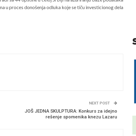
na u proces donošenja odluka koje se tiču investicionog dela
NEXT POST
JOŠ JEDNA SKULPTURA: Konkurs za idejno
rešenje spomenika knezu Lazaru