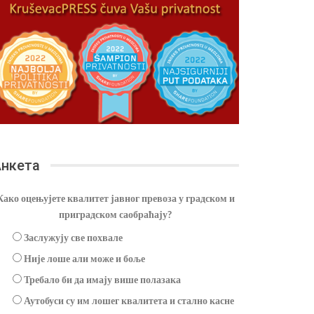
нкета
Како оцењујете квалитет јавног превоза у градском и
приградском саобраћају?
Заслужују све похвале
Није лоше али може и боље
Требало би да имају више полазака
Аутобуси су им лошег квалитета и стално касне