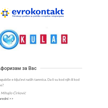
форизам за Вас
gubiše e ključevi naših tamnica. Da li su kod njih ili kod
as?
—
Mihajlo Ćirković
aredni >>