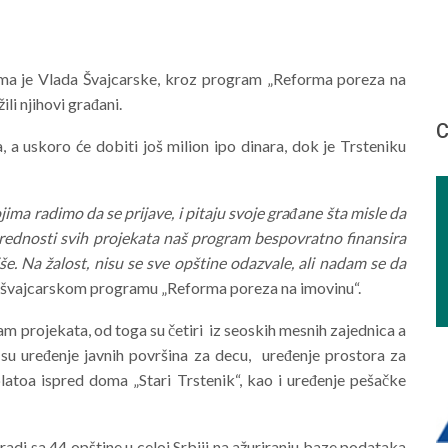
ojima je Vlada Švajcarske, kroz program „Reforma poreza na
li njihovi građani.
С
, a uskoro će dobiti još milion ipo dinara, dok je Trsteniku
jima radimo da se prijave, i pitaju svoje građane šta misle da
rednosti svih projekata naš program bespovratno finansira
e. Na žalost, nisu se sve opštine odazvale, ali nadam se da
na švajcarskom programu „Reforma poreza na imovinu“.
m projekata, od toga su četiri iz seoskih mesnih zajednica a
i su uređenje javnih površina za decu, uređenje prostora za
platoa ispred doma „Stari Trstenik“, kao i uređenje pešačke
di sa 44 opštine u celoj Srbiji na ažuriranju baze podataka