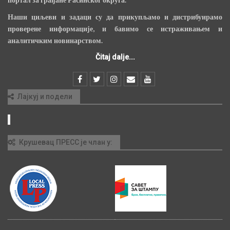
Наши циљеви и задаци су да прикупљамо и дистрибуирамо
проверене информације, и бавимо се истраживањем и
аналитичким новинарством.
Čitaj dalje...
Лајкуј и подели
Крушевац ПРЕСС је члан у: