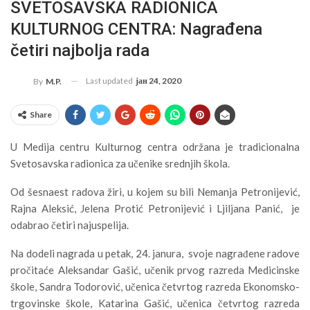
SVETOSAVSKA RADIONICA
KULTURNOG CENTRA: Nagrađena
četiri najbolja rada
Last updated
јан 24, 2020
By
M.P.
Share
U Medija centru Kulturnog centra održana je tradicionalna
Svetosavska radionica za učenike srednjih škola.
Od šesnaest radova žiri, u kojem su bili Nemanja Petronijević,
Rajna Aleksić, Jelena Protić Petronijević i Ljiljana Panić, je
odabrao četiri najuspelija.
Na dodeli nagrada u petak, 24. janura, svoje nagrađene radove
pročitaće Aleksandar Gašić, učenik prvog razreda Medicinske
škole, Sandra Todorović, učenica četvrtog razreda Ekonomsko-
trgovinske škole, Katarina Gašić, učenica četvrtog razreda