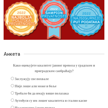
Анкета
Како оцењујете квалитет јавног превоза у градском и
приградском саобраћају?
Заслужују све похвале
Није лоше али може и боље
Требало би да имају више полазака
Аутобуси су им лошег квалитета и стално касне
Не користим јавни превоз