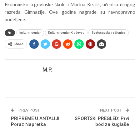
Ekonomsko-trgovinske škole i Marina Krstić, učenica drugog
razreda Gimnazije. Ove godine nagrade su ravnopravno
podeljene.
kulturni centar
Kulturni centar Kruševac
Svetosavska radionica
Share
M.P.
PREV POST
NEXT POST
PRIPREME U ANTALIJI:
SPORTSKI PREGLED: Prvi
Poraz Napretka
bod za kuglaše