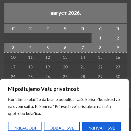
август 2026.
П
У
С
Ч
П
С
Н
1
2
3
4
5
6
7
8
9
10
11
12
13
14
15
16
17
18
19
20
21
22
23
24
25
26
27
28
29
30
31
Mi poštujemo Vašu privatnost
« јул
Koristimo kolačiće da bismo poboljšali vaše korisničko iskustvo
na ovom sajtu. Klikom na "Prihvati sve", pristajete na našu
upotrebu kolačića.
© 2026 - Kruševac PRESS. Sva prava zadržana.
PRILAGODI
ODBACI SVE
PRIHVATI SVE
Izrada sajta i hosting:
Hosting-Srbija