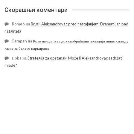
Скорашњи коментари
Romeo
на
Brus i Aleksandrovac pred nestajanjem: Dramatičan pad
nataliteta
Čarapan
на
Комуналци ћуте док саобраћајна полиција пише хиљаду
казне за бахато паркирање
sloba
на
Strategija za opstanak: Može li Aleksandrovac zadržati
mlade?