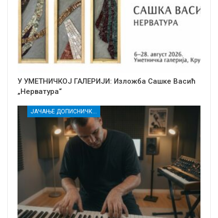
У УМЕТНИЧКОЈ ГАЛЕРИЈИ: Изложба Сашке Васић
„Нерватура“
ЈАЧАЊЕ ДОПИСНИЧКЕ МРЕЖЕ НЕЗАВИСНИХ МЕДИЈА У РАСИНСКОМ ОКРУГУ