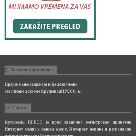
Сва права задржана
Преузимање садржаја није дозвољено
без писане дозволе КрушевацПРЕСС-а.
О нама
Крушевац ПРЕСС је први званично регистрован приватни
Интернет медиј у нашем крају, Интернет новине и регионални
портал за грађане Расинског округа.