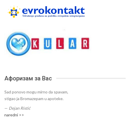
Афоризам за Вас
Sad ponovo mogu mirno da spavam,
stigao ja Bromazepam u apoteke.
—
Dejan Ristić
naredni >>