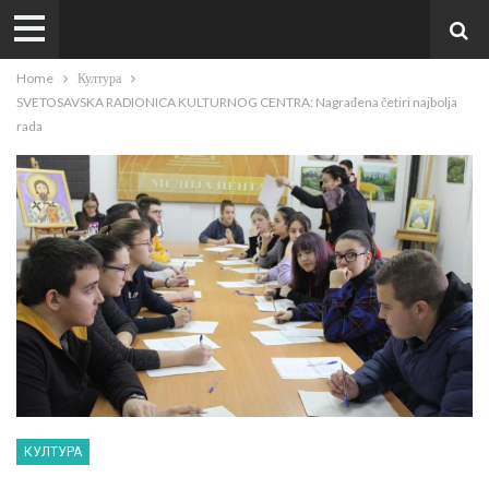
Home
Култура
SVETOSAVSKA RADIONICA KULTURNOG CENTRA: Nagrađena četiri najbolja
rada
КУЛТУРА