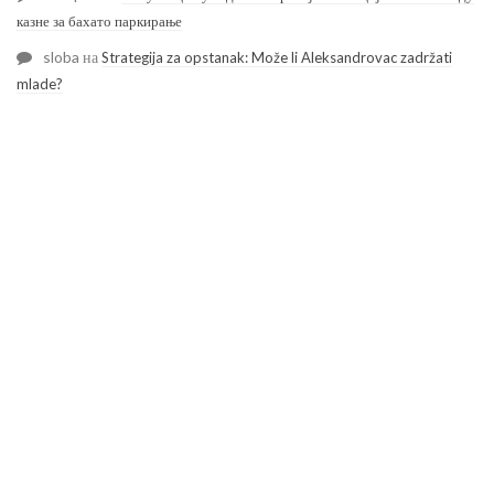
казне за бахато паркирање
sloba
на
Strategija za opstanak: Može li Aleksandrovac zadržati
mlade?