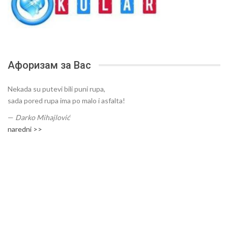
Афоризам за Вас
Nekada su putevi bili puni rupa,
sada pored rupa ima po malo i asfalta!
—
Darko Mihajlović
naredni >>