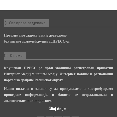
Сва права задржана
Преузимање садржаја није дозвољено
без писане дозволе КрушевацПРЕСС-а.
О нама
Крушевац ПРЕСС је први званично регистрован приватни
Интернет медиј у нашем крају, Интернет новине и регионални
портал за грађане Расинског округа.
Наши циљеви и задаци су да прикупљамо и дистрибуирамо
проверене информације, и бавимо се истраживањем и
аналитичким новинарством.
Čitaj dalje...