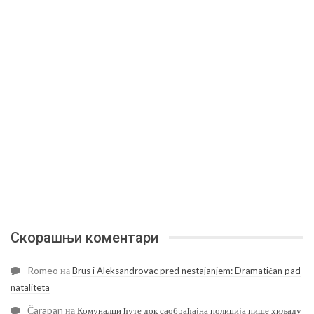
Скорашњи коментари
Romeo
на
Brus i Aleksandrovac pred nestajanjem: Dramatičan pad
nataliteta
Čarapan
на
Комуналци ћуте док саобраћајна полиција пише хиљаду