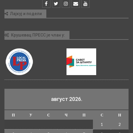
Лајкуј и подели
Крушевац ПРЕСС је члан у:
август 2026.
П
У
С
Ч
П
С
Н
1
2