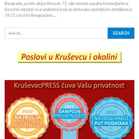
Beogradu, protiv ekipe Beovuk 72, nije donela uspeha Kruševljanima.
Konačni rezultat ove utakmice koja je obilovala zanimljivim detaljima je
76:71 u korist Beograđana.…