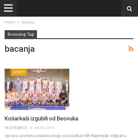
Home
bacanja
Browsing Tag
bacanja
СПОРТ
Košarkaši izgubili od Beovuka
јан 16, 2016
РЕДАКЦИЈА
Upravo završena utakmica koju su košarkaši KK Napredak odigrali u