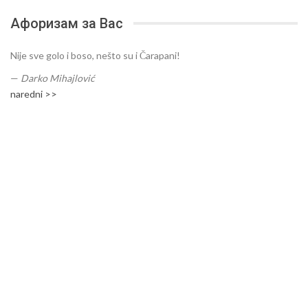
Афоризам за Вас
Nije sve golo i boso, nešto su i Čarapani!
—
Darko Mihajlović
naredni >>