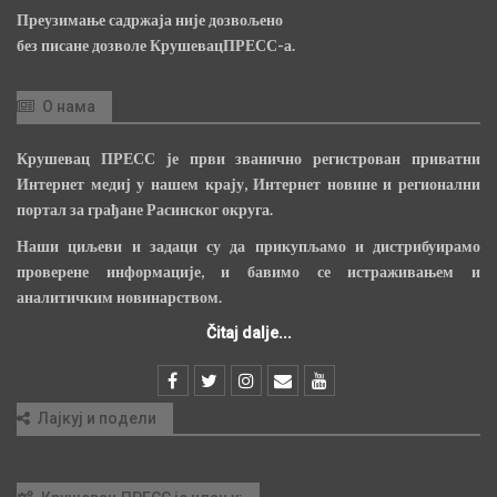
Преузимање садржаја није дозвољено
без писане дозволе КрушевацПРЕСС-а.
О нама
Крушевац ПРЕСС је први званично регистрован приватни
Интернет медиј у нашем крају, Интернет новине и регионални
портал за грађане Расинског округа.
Наши циљеви и задаци су да прикупљамо и дистрибуирамо
проверене информације, и бавимо се истраживањем и
аналитичким новинарством.
Čitaj dalje...
Лајкуј и подели