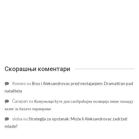
Скорашњи коментари
Romeo
на
Brus i Aleksandrovac pred nestajanjem: Dramatičan pad
nataliteta
Čarapan
на
Комуналци ћуте док саобраћајна полиција пише хиљаду
казне за бахато паркирање
sloba
на
Strategija za opstanak: Može li Aleksandrovac zadržati
mlade?