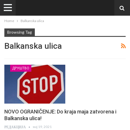
Home
Balkanska ulica
Browsing Tag
Balkanska ulica
ДРУШТВО
NOVO OGRANIČENJE: Do kraja maja zatvorena i
Balkanska ulica!
мај 19, 2021
РЕДАКЦИЈА