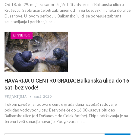
Od 18. do 29. maja za saobraćaj će biti zatvorena i Balkanska ulica u
Kruševcu. Saobraćaj će biti zabranjen od Trga kosovskih junaka do ulice
Dušanove. U ovom periodu u Balkanskoj ulici se određuje zabrana
zaustavljanja i parkiranja sa…
ДРУШТВО
HAVARIJA U CENTRU GRADA: Balkanska ulica do 16
sati bez vode!
сеп 2, 2020
РЕДАКЦИЈА
Tokom izvođenja radova u centru grada dana izvođač radova je
pokidao vodovodnu cev. Bez vode će do 16.00 časova biti deo
Balkanske ulice (od Dušanove do Čolak Antine). Ekipa održavanja je na
terenu i vrši sanaciju havarije. Zbog kvara na…