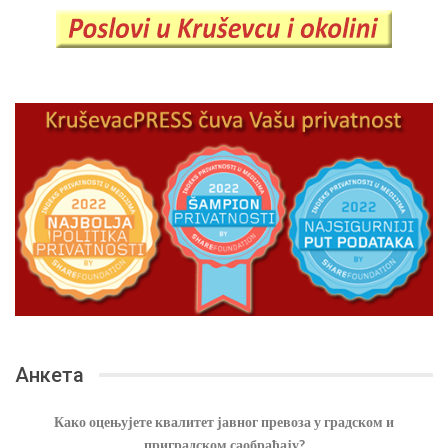
Анкета
Како оцењујете квалитет јавног превоза у градском и
приградском саобраћају?