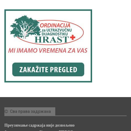
Сва права задржана
Преузимање садржаја није дозвољено