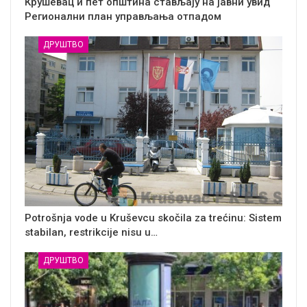
Крушевац и пет општина стављају на јавни увид
Регионални план управљања отпадом
ДРУШТВО
Potrošnja vode u Kruševcu skočila za trećinu: Sistem
stabilan, restrikcije nisu u…
ДРУШТВО