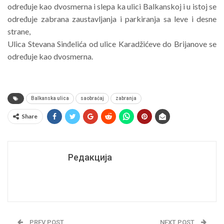
određuje kao dvosmerna i slepa ka ulici Balkanskoj i u istoj se
određuje zabrana zaustavljanja i parkiranja sa leve i desne
strane,
Ulica Stevana Sinđelića od ulice Karadžićeve do Brijanove se
određuje kao dvosmerna.
Balkanska ulica
saobraćaj
zabranja
Share
Редакција
PREV POST
NEXT POST