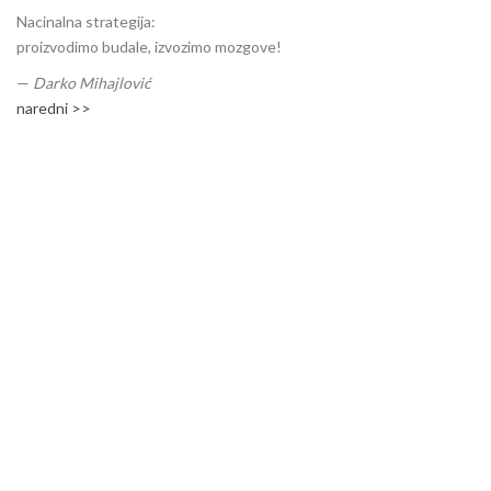
Nacinalna strategija:
proizvodimo budale, izvozimo mozgove!
—
Darko Mihajlović
naredni >>