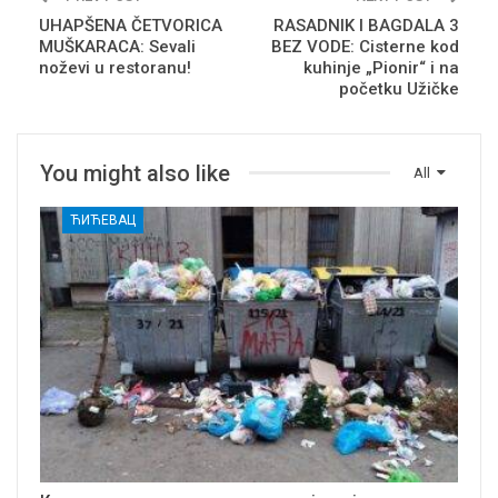
UHAPŠENA ČETVORICA
RASADNIK I BAGDALA 3
MUŠKARACA: Sevali
BEZ VODE: Cisterne kod
noževi u restoranu!
kuhinje „Pionir“ i na
početku Užičke
You might also like
All
ЋИЋЕВАЦ