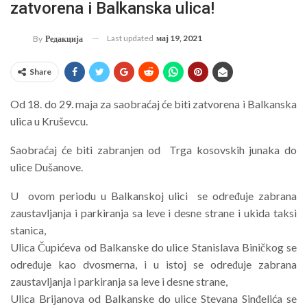
zatvorena i Balkanska ulica!
Last updated
мај 19, 2021
By
Редакција
Share
Od 18. do 29. maja za saobraćaj će biti zatvorena i Balkanska
ulica u Kruševcu.
Saobraćaj će biti zabranjen od Trga kosovskih junaka do
ulice Dušanove.
U ovom periodu u Balkanskoj ulici se određuje zabrana
zaustavljanja i parkiranja sa leve i desne strane i ukida taksi
stanica,
Ulica Čupićeva od Balkanske do ulice Stanislava Biničkog se
određuje kao dvosmerna, i u istoj se određuje zabrana
zaustavljanja i parkiranja sa leve i desne strane,
Ulica Brijanova od Balkanske do ulice Stevana Sinđelića se