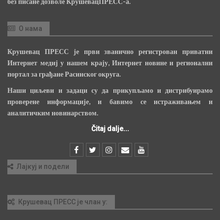
без писане дозволе КрушевацПРЕСС-а.
О нама
Крушевац ПРЕСС је први званично регистрован приватни
Интернет медиј у нашем крају, Интернет новине и регионални
портал за грађане Расинског округа.
Наши циљеви и задаци су да прикупљамо и дистрибуирамо
проверене информације, и бавимо се истраживањем и
аналитичким новинарством.
Čitaj dalje...
Лајкуј и подели
Крушевац ПРЕСС је члан у: