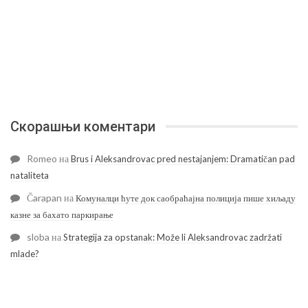
Скорашњи коментари
Romeo
на
Brus i Aleksandrovac pred nestajanjem: Dramatičan pad
nataliteta
Čarapan
на
Комуналци ћуте док саобраћајна полиција пише хиљаду
казне за бахато паркирање
sloba
на
Strategija za opstanak: Može li Aleksandrovac zadržati
mlade?