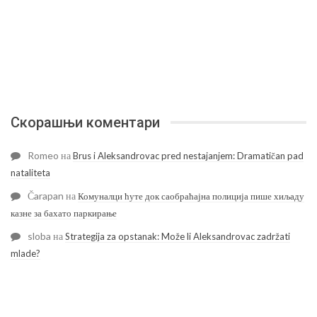
Скорашњи коментари
Romeo
на
Brus i Aleksandrovac pred nestajanjem: Dramatičan pad
nataliteta
Čarapan
на
Комуналци ћуте док саобраћајна полиција пише хиљаду
казне за бахато паркирање
sloba
на
Strategija za opstanak: Može li Aleksandrovac zadržati
mlade?