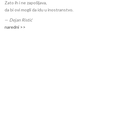
Zato ih i ne zapošljava,
da bi ovi mogli da idu u inostranstvo.
—
Dejan Ristić
naredni >>