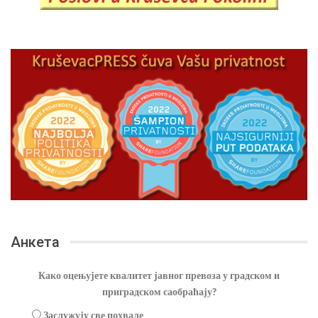
Анкета
Како оцењујете квалитет јавног превоза у градском и
приградском саобраћају?
Заслужују све похвале