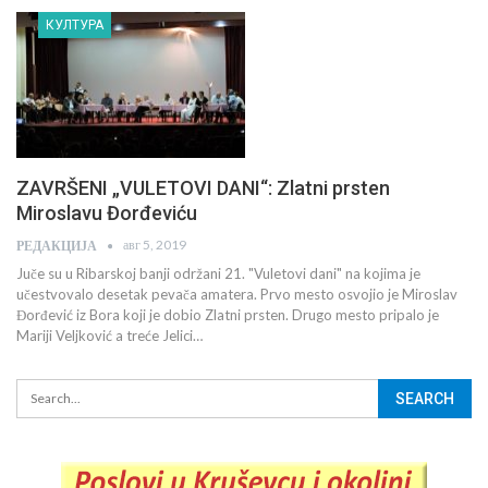
КУЛТУРА
ZAVRŠENI „VULETOVI DANI“: Zlatni prsten
Miroslavu Đorđeviću
авг 5, 2019
РЕДАКЦИЈА
Juče su u Ribarskoj banji održani 21. "Vuletovi dani" na kojima je
učestvovalo desetak pevača amatera. Prvo mesto osvojio je Miroslav
Đorđević iz Bora koji je dobio Zlatni prsten. Drugo mesto pripalo je
Mariji Veljković a treće Jelici…