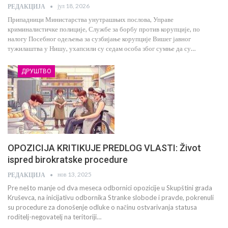
јул 18, 2026
РЕДАКЦИЈА
Припадници Министарства унутрашњих послова, Управе
криминалистичке полиције, Службе за борбу против корупције, по
налогу Посебног одељења за сузбијање корупције Вишег јавног
тужилаштва у Нишу, ухапсили су седам особа због сумње да су…
ДРУШТВО
OPOZICIJA KRITIKUJE PREDLOG VLASTI: Život
ispred birokratske procedure
нов 13, 2025
РЕДАКЦИЈА
Pre nešto manje od dva meseca odbornici opozicije u Skupštini grada
Kruševca, na inicijativu odbornika Stranke slobode i pravde, pokrenuli
su procedure za donošenje odluke o načinu ostvarivanja statusa
roditelj-negovatelj na teritoriji…