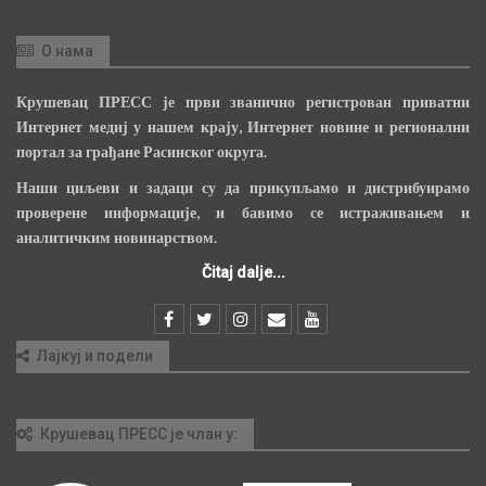
О нама
Крушевац ПРЕСС је први званично регистрован приватни
Интернет медиј у нашем крају, Интернет новине и регионални
портал за грађане Расинског округа.
Наши циљеви и задаци су да прикупљамо и дистрибуирамо
проверене информације, и бавимо се истраживањем и
аналитичким новинарством.
Čitaj dalje...
Лајкуј и подели
Крушевац ПРЕСС је члан у: