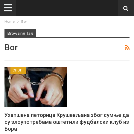
Home
Bor
Browsing Tag
Bor
СПОРТ
Ухапшена петорица Крушевљана због сумње да
су злоупотребама оштетили фудбалски клуб из
Бора