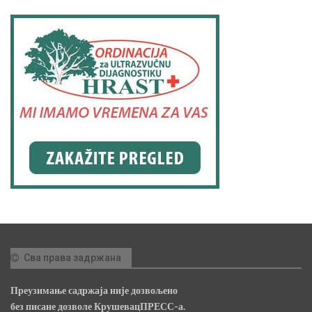
Сва права задржана
Преузимање садржаја није дозвољено
без писане дозволе КрушевацПРЕСС-а.