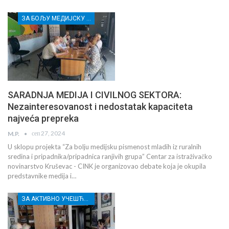
ЗА БОЉУ МЕДИЈСКУ ПИСМЕНОСТ МЛАДИХ ИЗ РУРАЛНИХ СРЕДИНА И ПРИПАДНИЦА/КА РАЊИВИХ ГРУПА
SARADNJA MEDIJA I CIVILNOG SEKTORA:
Nezainteresovanost i nedostatak kapaciteta
najveća prepreka
сеп 27, 2024
M.P.
U sklopu projekta “Za bolju medijsku pismenost mladih iz ruralnih
sredina i pripadnika/pripadnica ranjivih grupa” Centar za istraživačko
novinarstvo Kruševac - CINK je organizovao debate koja je okupila
predstavnike medija i…
ЗА АКТИВНО УЧЕШЋЕ МЛАДИХ РАСИНСКОГ ОКРУГА