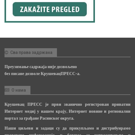
Сва права задржана
Преузимање садржаја није дозвољено
без писане дозволе КрушевацПРЕСС-а.
О нама
Крушевац ПРЕСС је први званично регистрован приватни
Интернет медиј у нашем крају, Интернет новине и регионални
портал за грађане Расинског округа.
Наши циљеви и задаци су да прикупљамо и дистрибуирамо
проверене информације, и бавимо се истраживањем и