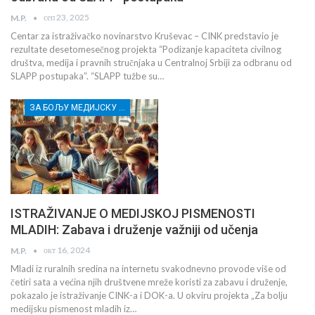
сеп 23, 2025
M.P.
Centar za istraživačko novinarstvo Kruševac – CINK predstavio je
rezultate desetomesečnog projekta “Podizanje kapaciteta civilnog
društva, medija i pravnih stručnjaka u Centralnoj Srbiji za odbranu od
SLAPP postupaka”. “SLAPP tužbe su…
ЗА БОЉУ МЕДИЈСКУ ПИСМЕНОСТ МЛАДИХ ИЗ РУРАЛНИХ СРЕДИНА И ПРИПАДНИЦА/КА РАЊИВИХ ГРУПА
ISTRAŽIVANJE O MEDIJSKOJ PISMENOSTI
MLADIH: Zabava i druženje važniji od učenja
окт 16, 2024
M.P.
Mladi iz ruralnih sredina na internetu svakodnevno provode više od
četiri sata a većina njih društvene mreže koristi za zabavu i druženje,
pokazalo je istraživanje CINK-a i DOK-a. U okviru projekta „Za bolju
medijsku pismenost mladih iz…