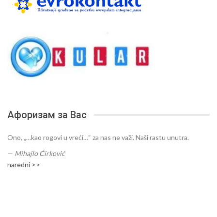
Афоризам за Вас
Ono, „…kao rogovi u vreći…“ za nas ne važi. Naši rastu unutra.
—
Mihajlo Ćirković
naredni >>