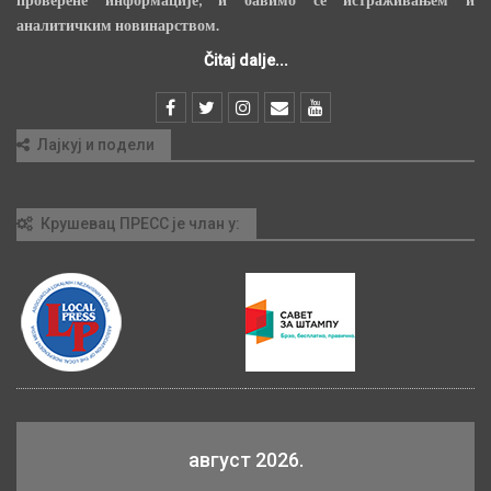
аналитичким новинарством.
Čitaj dalje...
Лајкуј и подели
Крушевац ПРЕСС је члан у:
август 2026.