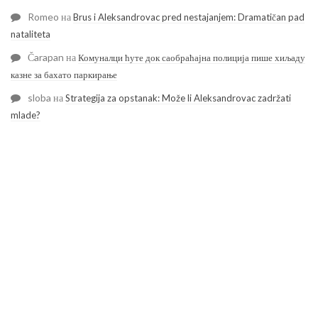
Romeo
на
Brus i Aleksandrovac pred nestajanjem: Dramatičan pad
nataliteta
Čarapan
на
Комуналци ћуте док саобраћајна полиција пише хиљаду
казне за бахато паркирање
sloba
на
Strategija za opstanak: Može li Aleksandrovac zadržati
mlade?