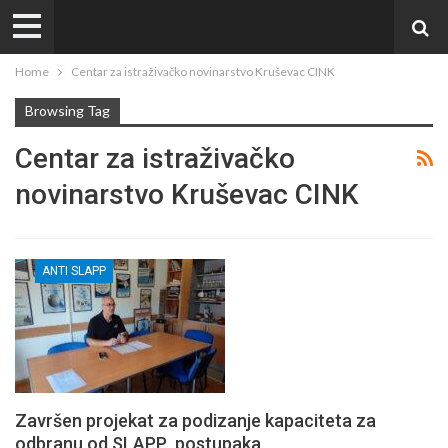
Home
Centar za istraživačko novinarstvo Kruševac CINK
Browsing Tag
Centar za istraživačko
novinarstvo Kruševac CINK
ANTI SLAPP
Završen projekat za podizanje kapaciteta za
odbranu od SLAPP postupaka