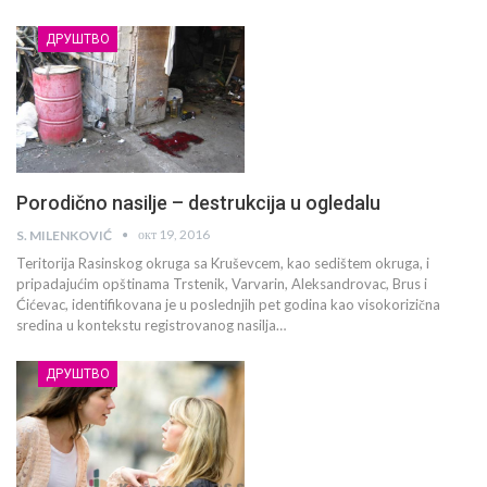
ДРУШТВО
Porodično nasilje – destrukcija u ogledalu
окт 19, 2016
S. MILENKOVIĆ
Teritorija Rasinskog okruga sa Kruševcem, kao sedištem okruga, i
pripadajućim opštinama Trstenik, Varvarin, Aleksandrovac, Brus i
Ćićevac, identifikovana je u poslednjih pet godina kao visokorizična
sredina u kontekstu registrovanog nasilja…
ДРУШТВО