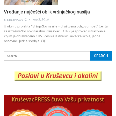
Vređanje najčešći oblik vršnjačkog nasilja
мар 2, 2016
S. MILENKOVIĆ
U okviru projekta “Vršnjačko nasilje – društvena odgovornost” Centar
za istraživačko novinarstvo Kruševac – CINK je sproveo istraživanje
kojim je obuhvaćeno 105 učenika iz dve kruševačke škole, jedne
osnovne i jedne srednje. Cilj…