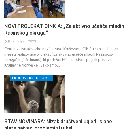
NOVI PROJEKAT CINK-A: „Za aktivno učešće mladih
Rasinskog okruga“
мај 29, 2023
D.P.
Centar za istraživačko novinarstvo Kruševac – CINK u narednih osam
meseci realizovaće projekat “Za aktivno učešće mladih Rasinskog
okruga” koji će finansijski podržati Ministarstvo spoljnih poslova
Kraljevine Norveške. "Jako smo…
ЕКОНОМСКИ ПОЛОЖАЈ И СЛОБОДА МЕДИЈА У РАСИНСКОМ ОКРУГУ
STAV NOVINARA: Nizak društveni ugled i slabe
plate najveći problemi struke!