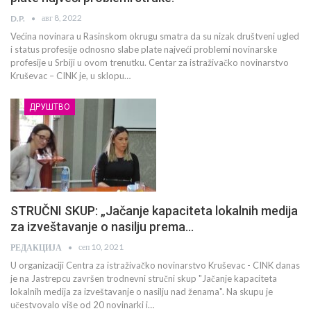
авг 8, 2022
D.P.
Većina novinara u Rasinskom okrugu smatra da su nizak društveni ugled
i status profesije odnosno slabe plate najveći problemi novinarske
profesije u Srbiji u ovom trenutku. Centar za istraživačko novinarstvo
Kruševac – CINK je, u sklopu…
ДРУШТВО
STRUČNI SKUP: „Jačanje kapaciteta lokalnih medija
za izveštavanje o nasilju prema…
сеп 10, 2021
РЕДАКЦИЈА
U organizaciji Centra za istraživačko novinarstvo Kruševac - CINK danas
je na Jastrepcu završen trodnevni stručni skup "Jačanje kapaciteta
lokalnih medija za izveštavanje o nasilju nad ženama". Na skupu je
učestvovalo više od 20 novinarki i…