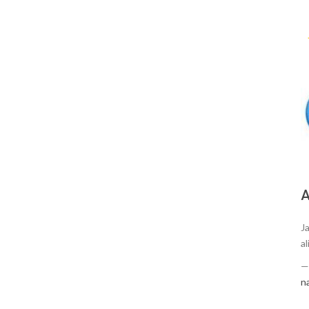
А
J
al
n