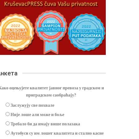
нкета
Како оцењујете квалитет јавног превоза у градском и
приградском саобраћају?
Заслужују све похвале
Није лоше али може и боље
Требало би да имају више полазака
Аутобуси су им лошег квалитета и стално касне