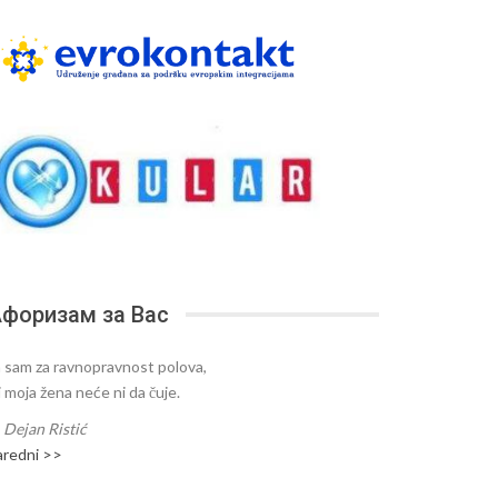
форизам за Вас
a sam za ravnopravnost polova,
i moja žena neće ni da čuje.
—
Dejan Ristić
aredni >>