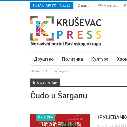
ПЕТАК, АВГУСТ 7, 2026
О нама
Контакт
Друштво
Политика
Култура
Хро
Home
Čudo u Šarganu
Browsing Tag
Čudo u Šarganu
КРУШЕВАЧКО
КУЛТУРА
окт 3, 2023
M.P.