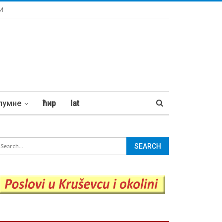
И
лумне
ћир
lat