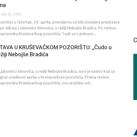
ina
апр 12, 2022
rištu u četvrtak, 14. aprila, premijerno će biti izvedena predstava
po tekstu LJubomira Simovića, u režiji Nebojše Bradića. Po rečima
, upravnika Kruševačkog pozorišta, "radi se o jednom…
С
TAVA U KRUŠEVAČKOM POZORIŠTU: „Čudo u
žiji Nebojše Bradića
jubomira Simovića, u režiji Nebojše Bradića, novi je naslov koji će
digran sredinom aprila u Kruševačkom pozorištu. Prema rečima
, upravnika Kruševačkog pozorišta, ovo je jedno od…