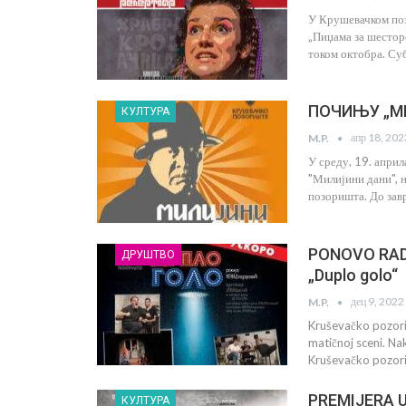
У Крушевачком поз
„Пиџама за шестор
током октобра. Суб
ПОЧИЊУ „МИ
КУЛТУРА
апр 18, 202
M.P.
У среду, 19. апри
"Милијини дани", 
позоришта. До завр
PONOVO RADI
ДРУШТВО
„Duplo golo“
дец 9, 2022
M.P.
Kruševačko pozori
matičnoj sceni. Na
Kruševačko pozoriš
PREMIJERA U
КУЛТУРА