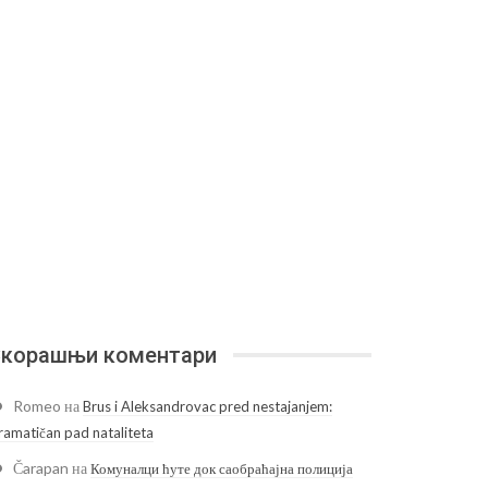
корашњи коментари
Romeo
на
Brus i Aleksandrovac pred nestajanjem:
ramatičan pad nataliteta
Čarapan
на
Комуналци ћуте док саобраћајна полиција