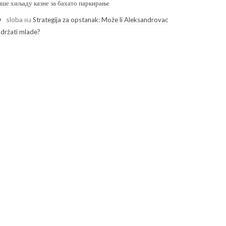
ише хиљаду казне за бахато паркирање
sloba
на
Strategija za opstanak: Može li Aleksandrovac
adržati mlade?