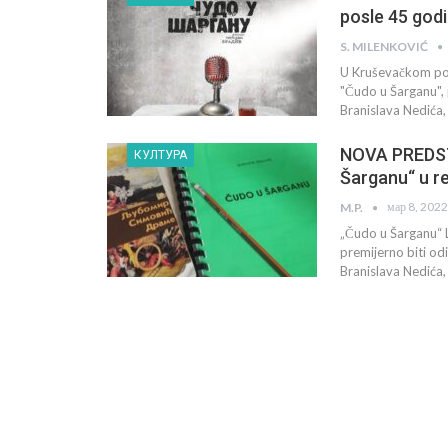
posle 45 god
S. MILENKOVIĆ
U Kruševačkom pozo
"Čudo u Šarganu", 
Branislava Nedića
NOVA PREDS
КУЛТУРА
Šarganu“ u re
мар 8, 2022
M.P.
„Čudo u Šarganu“ L
premijerno biti o
Branislava Nedića