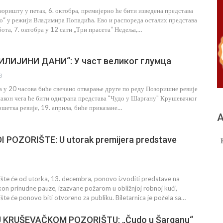
оришту у петак, 6. октобра, премијерно ће бити изведена представа
о“ у режији Владимира Попадића. Ево и распореда осталих представа
ота, 7. октобра у 12 сати „Три прасета“ Недеља,…
ЛИЈИНИ ДАНИ“: У част великог глумца
3
ла у 20 часова биће свечано отварање друге по реду Позоришне ревије
након чега ће бити одиграна представа "Чудо у Шаргану" Крушевачког
шетка ревије, 19. априла, биће приказане…
А
 POZORIŠTE: U utorak premijera predstave
šte će od utorka, 13. decembra, ponovo izvoditi predstave na
kon prinudne pauze, izazvane požarom u obližnjoj robnoj kući,
te će ponovo biti otvoreno za publiku. Biletarnica je počela sa…
 KRUŠEVAČKOM POZORIŠTU: „Čudo u Šarganu“