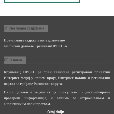
Сва права задржана
Преузимање садржаја није дозвољено
без писане дозволе КрушевацПРЕСС-а.
О нама
Крушевац ПРЕСС је први званично регистрован приватни
Интернет медиј у нашем крају, Интернет новине и регионални
портал за грађане Расинског округа.
Наши циљеви и задаци су да прикупљамо и дистрибуирамо
проверене информације, и бавимо се истраживањем и
аналитичким новинарством.
Čitaj dalje...