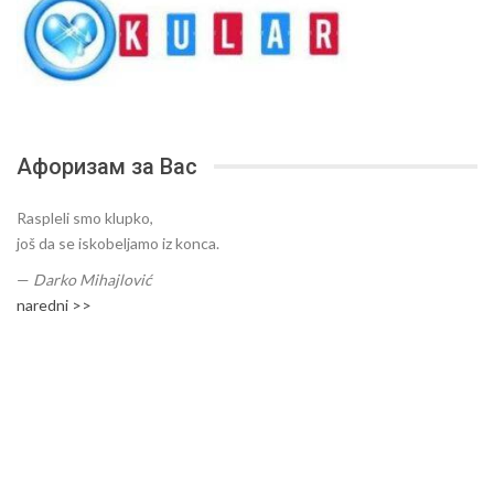
Афоризам за Вас
Raspleli smo klupko,
još da se iskobeljamo iz konca.
—
Darko Mihajlović
naredni >>