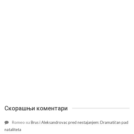
Скорашњи коментари
Romeo
на
Brus i Aleksandrovac pred nestajanjem: Dramatičan pad
nataliteta