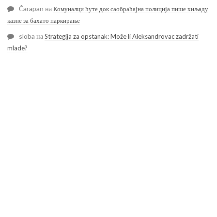
Čarapan
на
Комуналци ћуте док саобраћајна полиција пише хиљаду
казне за бахато паркирање
sloba
на
Strategija za opstanak: Može li Aleksandrovac zadržati
mlade?