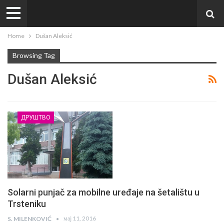
Home
Dušan Aleksić
Browsing Tag
Dušan Aleksić
ДРУШТВО
Solarni punjač za mobilne uređaje na šetalištu u
Trsteniku
мај 11, 2016
S. MILENKOVIĆ