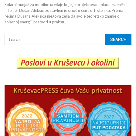
Solarni punjač za mobilne uređaje koje je projektovao mladi trstenički
inženjer Dušan Aleksić postavljen je sinoć u centru Trstenika. Prema
rečima Dušana Aleksića njegova želja da svoje teoretsko znanje o
solarnoj energiji pretvori u praksu…