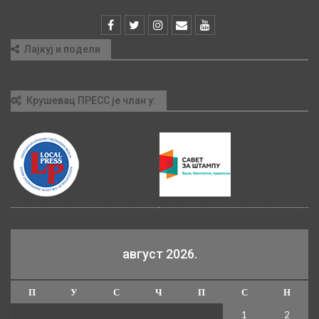
Лајкуј и подели
Крушевац ПРЕСС је члан у:
август 2026.
П
У
С
Ч
П
С
Н
1
2