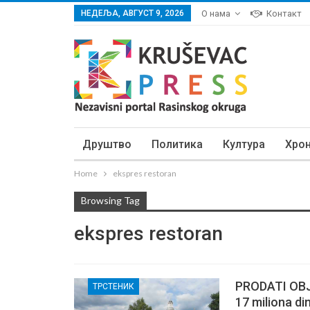
НЕДЕЉА, АВГУСТ 9, 2026
О нама
Контакт
Друштво
Политика
Култура
Хро
Home
ekspres restoran
Browsing Tag
ekspres restoran
PRODATI OBJE
ТРСТЕНИК
17 miliona di