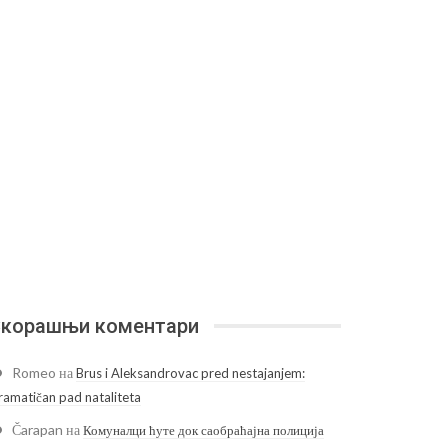
корашњи коментари
Romeo
на
Brus i Aleksandrovac pred nestajanjem:
ramatičan pad nataliteta
Čarapan
на
Комуналци ћуте док саобраћајна полиција