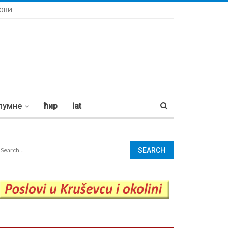
ОВИ
лумне
ћир
lat