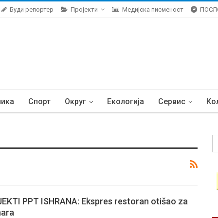
Буди репортер
Пројекти
Медијска писменост
ПОСЛ
ника
Спорт
Округ
Екологија
Сервис
Ко
KTI PPT ISHRANA: Ekspres restoran otišao za
nara