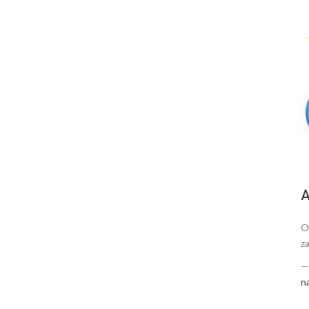
А
O
za
n