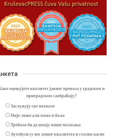
нкета
Како оцењујете квалитет јавног превоза у градском и
приградском саобраћају?
Заслужују све похвале
Није лоше али може и боље
Требало би да имају више полазака
Аутобуси су им лошег квалитета и стално касне