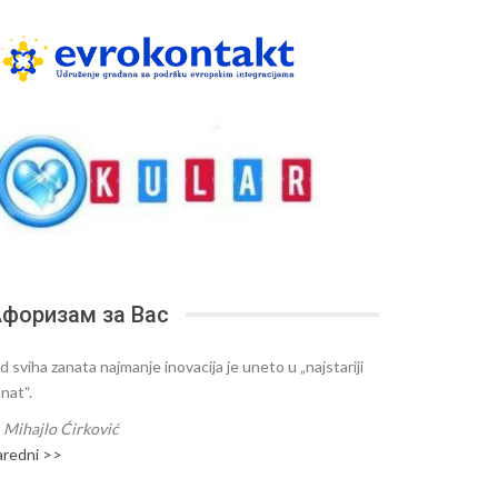
форизам за Вас
d sviha zanata najmanje inovacija je uneto u „najstariji
nat“.
—
Mihajlo Ćirković
aredni >>