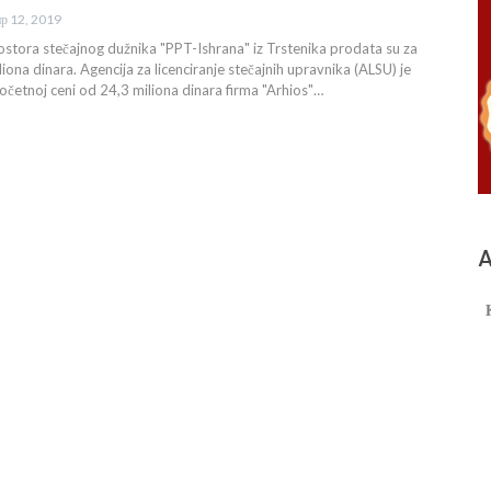
пр 12, 2019
ostora stečajnog dužnika "PPT-Ishrana" iz Trstenika prodata su za
ona dinara. Agencija za licenciranje stečajnih upravnika (ALSU) je
početnoj ceni od 24,3 miliona dinara firma "Arhios"…
А