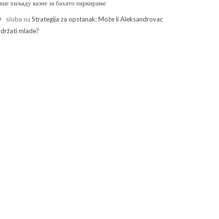
ише хиљаду казне за бахато паркирање
sloba
на
Strategija za opstanak: Može li Aleksandrovac
adržati mlade?