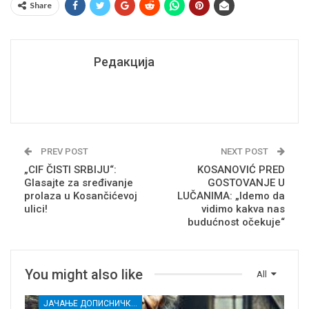
Share
Редакција
PREV POST
NEXT POST
„CIF ČISTI SRBIJU“:
KOSANOVIĆ PRED
Glasajte za sređivanje
GOSTOVANJE U
prolaza u Kosančićevoj
LUČANIMA: „Idemo da
ulici!
vidimo kakva nas
budućnost očekuje“
You might also like
All
ЈАЧАЊЕ ДОПИСНИЧКЕ МРЕЖЕ НЕЗАВИСНИХ МЕДИЈА У РАСИНСКОМ ОКРУГУ