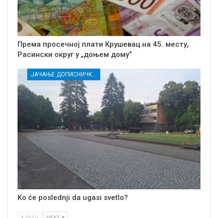
Према просечној плати Крушевац на 45. месту,
Расински округ у „доњем дому“
ЈАЧАЊЕ ДОПИСНИЧКЕ МРЕЖЕ НЕЗАВИСНИХ МЕДИЈА У РАСИНСКОМ ОКРУГУ
Ko će poslednji da ugasi svetlo?
PREV
NEXT