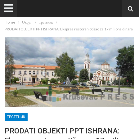
Home
Округ
Трстеник
PRODATI OBJEKTI PPT ISHRANA: Ekspres restoran otišao za 17 miliona dinara
ТРСТЕНИК
PRODATI OBJEKTI PPT ISHRANA: