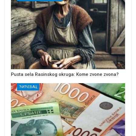
Pusta sela Rasinskog okruga: Kome zvone zvona?
ЋИЋЕВАЦ