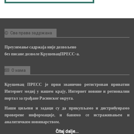
Сва права задржана
Преузимање садржаја није дозвољено
без писане дозволе КрушевацПРЕСС-а.
О нама
Крушевац ПРЕСС је први званично регистрован приватни
Интернет медиј у нашем крају, Интернет новине и регионални
портал за грађане Расинског округа.
Наши циљеви и задаци су да прикупљамо и дистрибуирамо
проверене информације, и бавимо се истраживањем и
аналитичким новинарством.
Čitaj dalje...