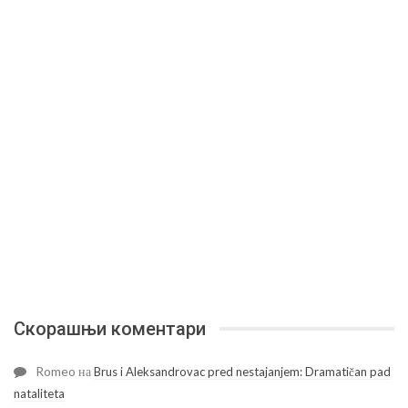
Скорашњи коментари
Romeo
на
Brus i Aleksandrovac pred nestajanjem: Dramatičan pad
nataliteta