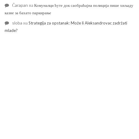
Čarapan
на
Комуналци ћуте док саобраћајна полиција пише хиљаду
казне за бахато паркирање
sloba
на
Strategija za opstanak: Može li Aleksandrovac zadržati
mlade?