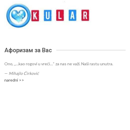
Афоризам за Вас
Ono, „…kao rogovi u vreći…“ za nas ne važi. Naši rastu unutra.
—
Mihajlo Ćirković
naredni >>