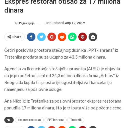
Ekspres restoran otišao za 17 miliona
dinara
Last updated
апр 12, 2019
By
Редакција
Share
Četiri poslovna prostora stečajnog dužnika „PPT-Ishrana“ iz
Trstenika prodata su za ukupno za 43,5 miliona dinara.
Agencija za licenciranje stečajnih upravnika (ALSU) je objavila
da je po početnoj ceni od 24,3 miliona dinara firma „Arhios“ iz
Beograda kupila tri prostorije ugostiteljstva i kancelariju
namenjenu za poslovne usluge.
Ana Nikolić iz Trstenika za poslovni prostor ekspres restorana
ponudila 17 miliona dinara, što je tri puta više od početne cene.
ekspres restoran
PPT Ishrana
Trstenik