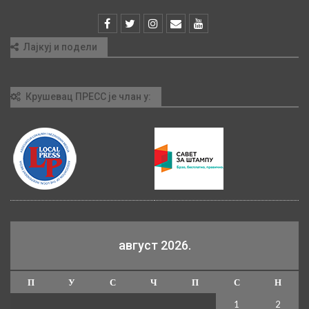
Лајкуј и подели
Крушевац ПРЕСС је члан у:
август 2026.
П
У
С
Ч
П
С
Н
1
2