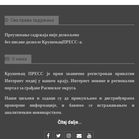
Сва права задржана
Преузимање садржаја није дозвољено
без писане дозволе КрушевацПРЕСС-а.
О нама
Крушевац ПРЕСС је први званично регистрован приватни
Интернет медиј у нашем крају, Интернет новине и регионални
портал за грађане Расинског округа.
Наши циљеви и задаци су да прикупљамо и дистрибуирамо
проверене информације, и бавимо се истраживањем и
аналитичким новинарством.
Čitaj dalje...