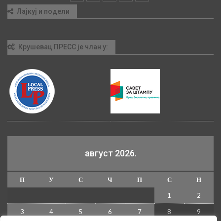
Лајкуј и подели
Крушевац ПРЕСС је члан у:
август 2026.
П
У
С
Ч
П
С
Н
1
2
3
4
5
6
7
8
9