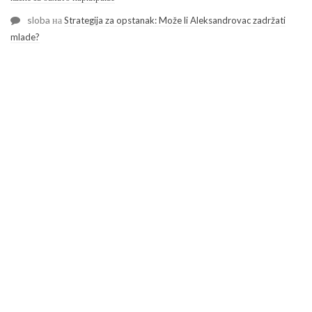
sloba
на
Strategija za opstanak: Može li Aleksandrovac zadržati
mlade?