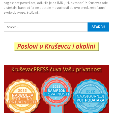
saglasnost poverilaca, odlučila je da IMK „14. oktobar“ iz Kruševca ode
u stečajni bankrot jer ne postoje mogućnosti da ovo preduzeće ispuni
svoje obaveze. Stečajni…