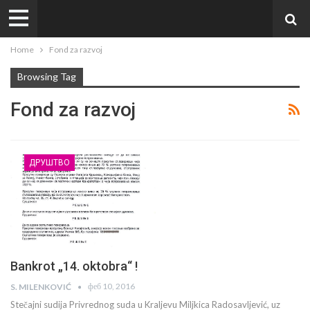
Home
Fond za razvoj
Browsing Tag
Fond za razvoj
ДРУШТВО
Bankrot „14. oktobra“ !
феб 10, 2016
S. MILENKOVIĆ
Stečajni sudija Privrednog suda u Kraljevu Miljkica Radosavljević, uz