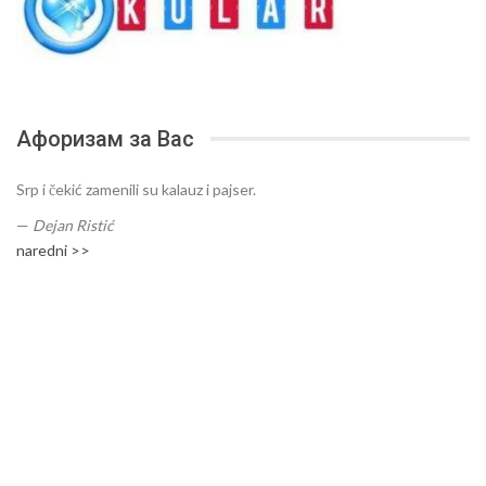
Афоризам за Вас
Srp i čekić zamenili su kalauz i pajser.
—
Dejan Ristić
naredni >>