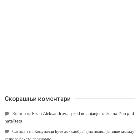
Скорашњи коментари
Romeo
на
Brus i Aleksandrovac pred nestajanjem: Dramatičan pad
nataliteta
Čarapan
на
Комуналци ћуте док саобраћајна полиција пише хиљаду
казне за бахато паркирање