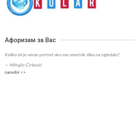
Афоризам за Вас
Koliko mi je veran portret ako me umetnik slika na ogledalu?
—
Mihajlo Ćirković
naredni >>