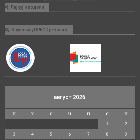
Лајкуј и подели
Крушевац ПРЕСС је члан у:
август 2026.
П
У
С
Ч
П
С
Н
1
2
3
4
5
6
7
8
9