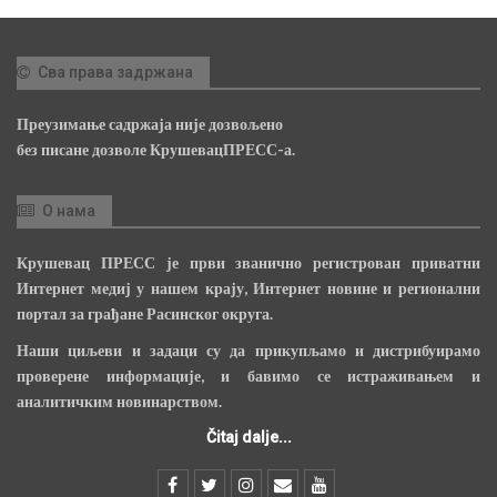
Сва права задржана
Преузимање садржаја није дозвољено
без писане дозволе КрушевацПРЕСС-а.
О нама
Крушевац ПРЕСС је први званично регистрован приватни
Интернет медиј у нашем крају, Интернет новине и регионални
портал за грађане Расинског округа.
Наши циљеви и задаци су да прикупљамо и дистрибуирамо
проверене информације, и бавимо се истраживањем и
аналитичким новинарством.
Čitaj dalje...