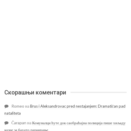
Скорашњи коментари
Romeo
на
Brus i Aleksandrovac pred nestajanjem: Dramatičan pad
nataliteta
Čarapan
на
Комуналци ћуте док саобраћајна полиција пише хиљаду
казне за бахато паркирање