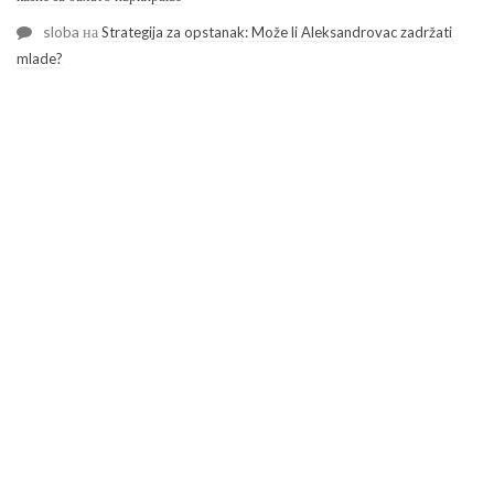
sloba
на
Strategija za opstanak: Može li Aleksandrovac zadržati
mlade?