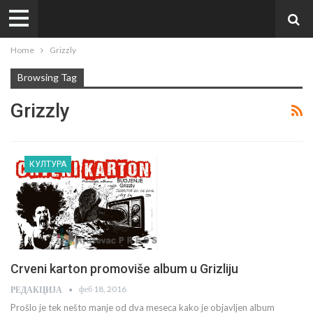
Home
Grizzly
Browsing Tag
Grizzly
КУЛТУРА
Crveni karton promoviše album u Grizliju
феб 18, 2016
РЕДАКЦИЈА
Prošlo je tek nešto manje od dva meseca kako je objavljen album