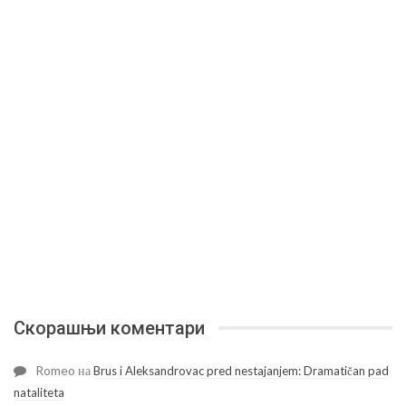
Скорашњи коментари
Romeo
на
Brus i Aleksandrovac pred nestajanjem: Dramatičan pad
nataliteta