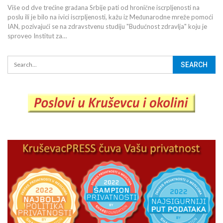
Više od dve trećine građana Srbije pati od hronične iscrpljenosti na
poslu ili je bilo na ivici iscrpljenosti, kažu iz Međunarodne mreže pomoći
IAN, pozivajući se na zdravstvenu studiju "Budućnost zdravlja" koju je
sproveo Institut za…