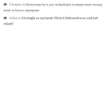
Čarapan
на
Комуналци ћуте док саобраћајна полиција пише хиљаду
казне за бахато паркирање
sloba
на
Strategija za opstanak: Može li Aleksandrovac zadržati
mlade?