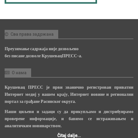
Сва права задржана
Преузимање садржаја није дозвољено
без писане дозволе КрушевацПРЕСС-а.
О нама
Крушевац ПРЕСС је први званично регистрован приватни
Интернет медиј у нашем крају, Интернет новине и регионални
портал за грађане Расинског округа.
Наши циљеви и задаци су да прикупљамо и дистрибуирамо
проверене информације, и бавимо се истраживањем и
аналитичким новинарством.
Čitaj dalje...