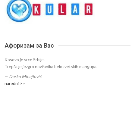
Афоризам за Вас
Kosovo je srce Srbije.
Trepča je jezgro novčanika belosvetskih mangupa.
—
Darko Mihajlović
naredni >>