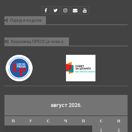
Лајкуј и подели
Крушевац ПРЕСС је члан у:
август 2026.
П
У
С
Ч
П
С
Н
1
2