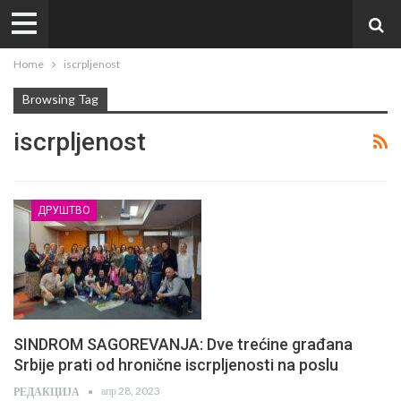
Home
iscrpljenost
Browsing Tag
iscrpljenost
ДРУШТВО
SINDROM SAGOREVANJA: Dve trećine građana
Srbije prati od hronične iscrpljenosti na poslu
апр 28, 2023
РЕДАКЦИЈА