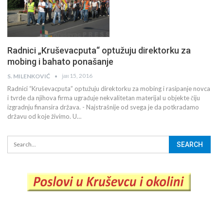
Radnici „Kruševacputa“ optužuju direktorku za
mobing i bahato ponašanje
јан 15, 2016
S. MILENKOVIĆ
Radnici “Kruševacputa” optužuju direktorku za mobing i rasipanje novca
i tvrde da njihova firma ugrađuje nekvalitetan materijal u objekte čiju
izgradnju finansira država. - Najstrašnije od svega je da potkradamo
državu od koje živimo. U…