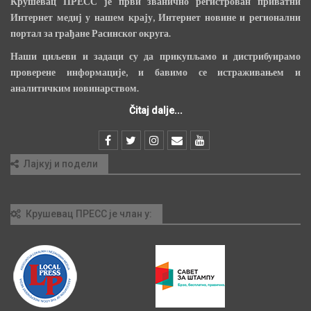
Крушевац ПРЕСС је први званично регистрован приватни
Интернет медиј у нашем крају, Интернет новине и регионални
портал за грађане Расинског округа.
Наши циљеви и задаци су да прикупљамо и дистрибуирамо
проверене информације, и бавимо се истраживањем и
аналитичким новинарством.
Čitaj dalje...
Лајкуј и подели
Крушевац ПРЕСС је члан у: