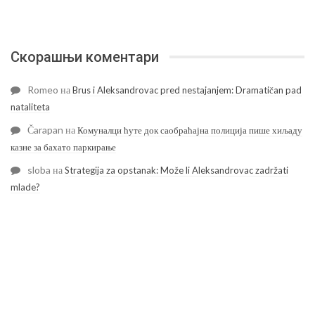
Скорашњи коментари
Romeo
на
Brus i Aleksandrovac pred nestajanjem: Dramatičan pad
nataliteta
Čarapan
на
Комуналци ћуте док саобраћајна полиција пише хиљаду
казне за бахато паркирање
sloba
на
Strategija za opstanak: Može li Aleksandrovac zadržati
mlade?