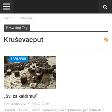
Home
Kruševacput
Browsing Tag
Kruševacput
ВАРВАРИН
„Svi za kaldrmu!“
мар 15, 2016
S. MILENKOVIĆ
U sredu u 12 sati, u centru Varvarina, biće organizovan protestni skup