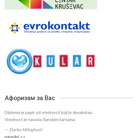
Афоризам за Вас
Diploma je papir od vrednosti koji je devalvirao.
Vrednost je narasla članskim kartama.
—
Darko Mihajlović
naredni >>