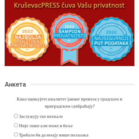
Анкета
Како оцењујете квалитет јавног превоза у градском и
приградском саобраћају?
Заслужују све похвале
Није лоше али може и боље
Требало би да имају више полазака