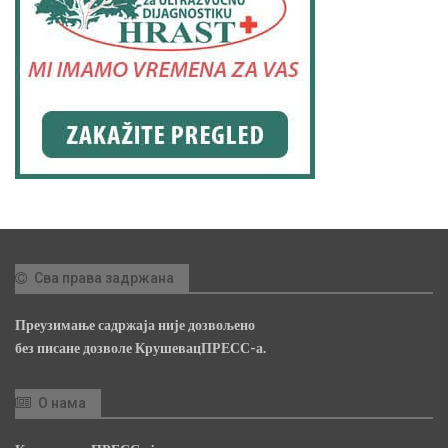
Сва права задржана
Преузимање садржаја није дозвољено
без писане дозволе КрушевацПРЕСС-а.
О нама