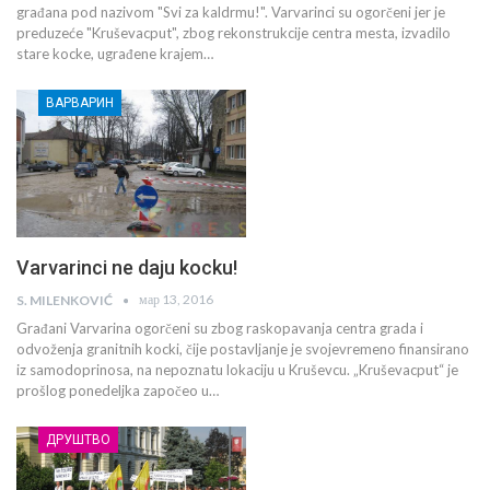
građana pod nazivom "Svi za kaldrmu!". Varvarinci su ogorčeni jer je
preduzeće "Kruševacput", zbog rekonstrukcije centra mesta, izvadilo
stare kocke, ugrađene krajem…
ВАРВАРИН
Varvarinci ne daju kocku!
мар 13, 2016
S. MILENKOVIĆ
Građani Varvarina ogorčeni su zbog raskopavanja centra grada i
odvoženja granitnih kocki, čije postavljanje je svojevremeno finansirano
iz samodoprinosa, na nepoznatu lokaciju u Kruševcu. „Kruševacput“ je
prošlog ponedeljka započeo u…
ДРУШТВО