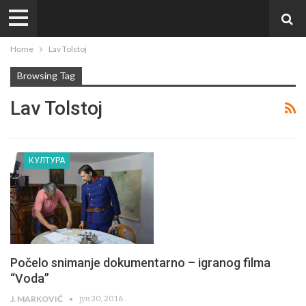
Home
Lav Tolstoj
Browsing Tag
Lav Tolstoj
КУЛТУРА
Počelo snimanje dokumentarno – igranog filma
“Voda”
јун 30, 2016
J. MARKOVIĆ