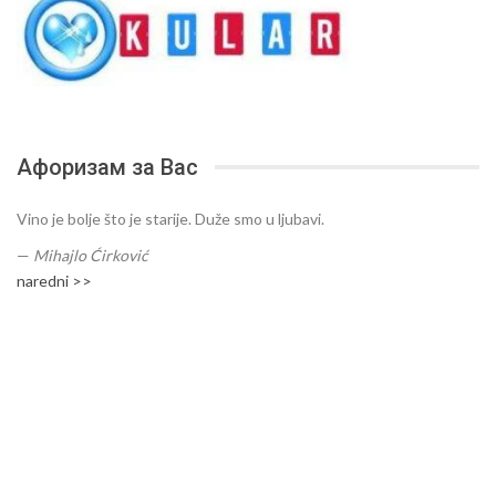
Афоризам за Вас
Vino je bolje što je starije. Duže smo u ljubavi.
—
Mihajlo Ćirković
naredni >>