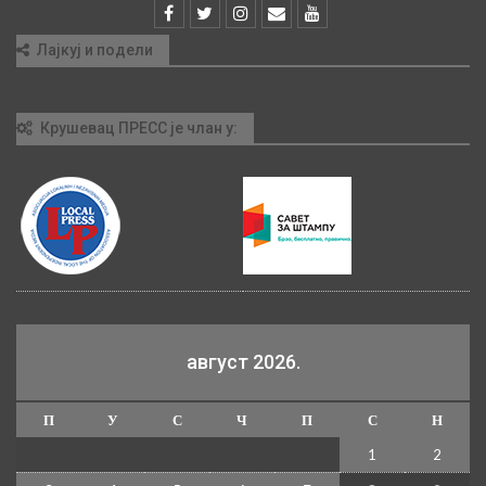
Лајкуј и подели
Крушевац ПРЕСС је члан у:
август 2026.
П
У
С
Ч
П
С
Н
1
2