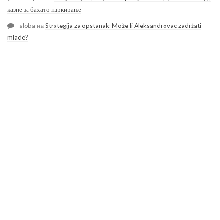
казне за бахато паркирање
sloba
на
Strategija za opstanak: Može li Aleksandrovac zadržati
mlade?