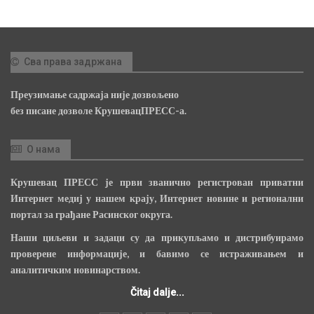
Сва права задржана
Преузимање садржаја није дозвољено
без писане дозволе КрушевацПРЕСС-а.
О нама
Крушевац ПРЕСС је први званично регистрован приватни
Интернет медиј у нашем крају, Интернет новине и регионални
портал за грађане Расинског округа.
Наши циљеви и задаци су да прикупљамо и дистрибуирамо
проверене информације, и бавимо се истраживањем и
аналитичким новинарством.
Čitaj dalje...