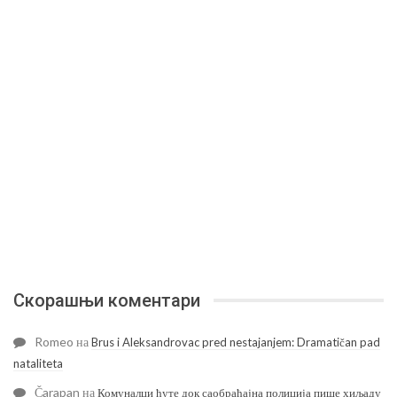
Скорашњи коментари
Romeo
на
Brus i Aleksandrovac pred nestajanjem: Dramatičan pad
nataliteta
Čarapan
на
Комуналци ћуте док саобраћајна полиција пише хиљаду