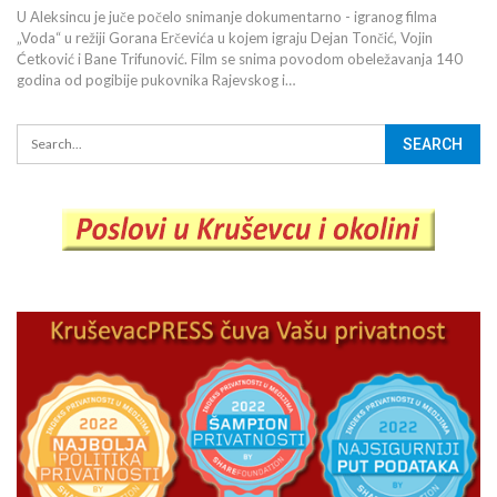
U Aleksincu je juče počelo snimanje dokumentarno - igranog filma
„Voda“ u režiji Gorana Erčevića u kojem igraju Dejan Tončić, Vojin
Ćetković i Bane Trifunović. Film se snima povodom obeležavanja 140
godina od pogibije pukovnika Rajevskog i…