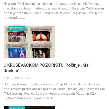
Nagradu "Mali Joakim" za najbolju predstavu u celini na 14. Festivalu
predstava za decu i mlade profesionalnih pozorišta Srbije ''Mali Joakim''
dobila je predstava ''Bambi'', Pozorišta za decu Kragujevac. Stručni žiri
je nagradu za…
КУЛТУРА
U KRUŠEVAČKOM POZORIŠTU: Počinje „Mali
Joakim“
нов 15, 2021
M.P.
U Kruševačkom pozorištu večeras počinje 14. Festival predstava za
decu i mlade profesionalnih pozorišta Srbije "Joakim Vujić", poznat i kao
"Mali Joakim". Festival će biti otvoren predstavom "Kapetan DŽon
Piplfoks" Kruševačkog pozorišta. U…
КУЛТУРА