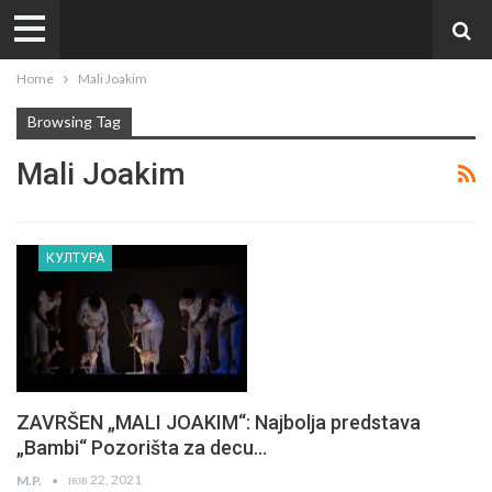
Home
Mali Joakim
Browsing Tag
Mali Joakim
КУЛТУРА
ZAVRŠEN „MALI JOAKIM“: Najbolja predstava
„Bambi“ Pozorišta za decu…
нов 22, 2021
M.P.