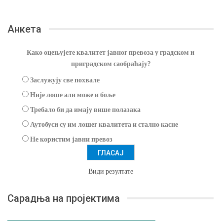
Анкета
Како оцењујете квалитет јавног превоза у градском и
приградском саобраћају?
Заслужују све похвале
Није лоше али може и боље
Требало би да имају више полазака
Аутобуси су им лошег квалитета и стално касне
Не користим јавни превоз
Види резултате
Сарадња на пројектима