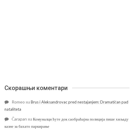
Скорашњи коментари
Romeo
на
Brus i Aleksandrovac pred nestajanjem: Dramatičan pad
nataliteta
Čarapan
на
Комуналци ћуте док саобраћајна полиција пише хиљаду
казне за бахато паркирање