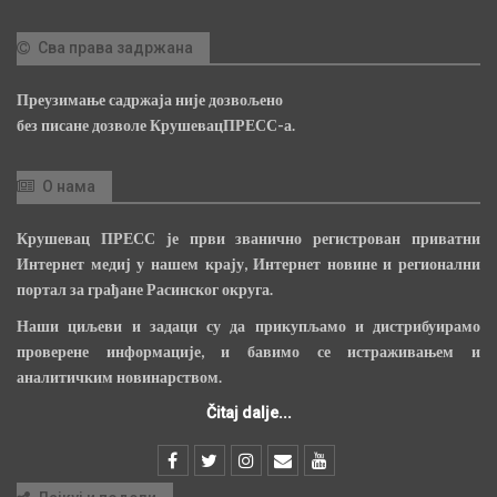
Сва права задржана
Преузимање садржаја није дозвољено
без писане дозволе КрушевацПРЕСС-а.
О нама
Крушевац ПРЕСС је први званично регистрован приватни
Интернет медиј у нашем крају, Интернет новине и регионални
портал за грађане Расинског округа.
Наши циљеви и задаци су да прикупљамо и дистрибуирамо
проверене информације, и бавимо се истраживањем и
аналитичким новинарством.
Čitaj dalje...