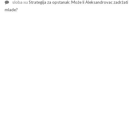
sloba
на
Strategija za opstanak: Može li Aleksandrovac zadržati
mlade?