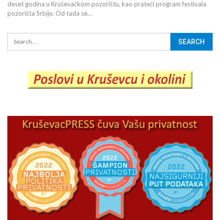
deset godina u Kruševačkom pozorištu, kao prateći program festivala
pozorišta Srbije. Od tada se…