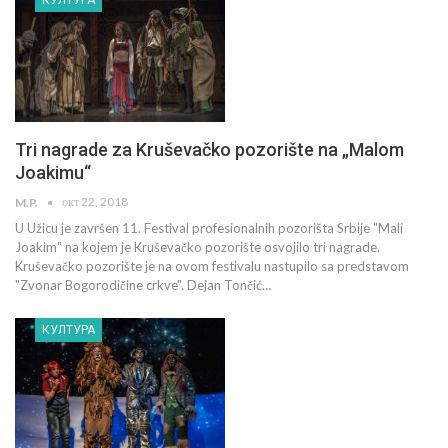
Tri nagrade za Kruševačko pozorište na „Malom
Joakimu“
окт 22, 2018
M.P.
U Užicu je završen 11. Festival profesionalnih pozorišta Srbije "Mali
Joakim" na kojem je Kruševačko pozorište osvojilo tri nagrade.
Kruševačko pozorište je na ovom festivalu nastupilo sa predstavom
"Zvonar Bogorodičine crkve". Dejan Tončić…
КУЛТУРА