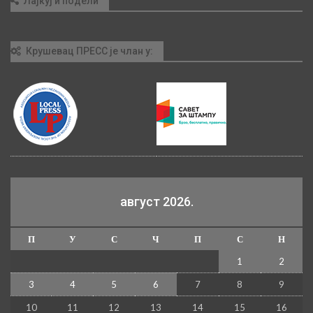
Лајкуј и подели
Крушевац ПРЕСС је члан у:
август 2026.
П
У
С
Ч
П
С
Н
1
2
3
4
5
6
7
8
9
10
11
12
13
14
15
16