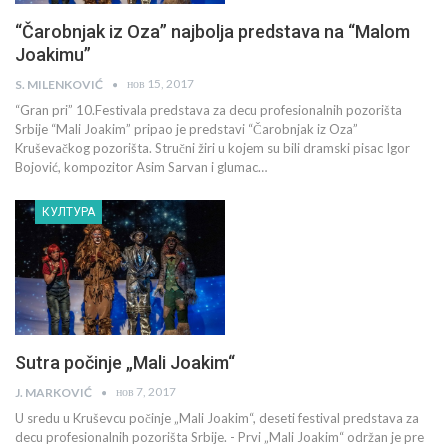
“Čarobnjak iz Oza” najbolja predstava na “Malom
Joakimu”
нов 15, 2017
S. MILENKOVIĆ
“Gran pri” 10.Festivala predstava za decu profesionalnih pozorišta
Srbije “Mali Joakim” pripao je predstavi “Čarobnjak iz Oza”
Kruševačkog pozorišta. Stručni žiri u kojem su bili dramski pisac Igor
Bojović, kompozitor Asim Sarvan i glumac…
КУЛТУРА
Sutra počinje „Mali Joakim“
нов 7, 2017
J. MARKOVIĆ
U sredu u Kruševcu počinje „Mali Joakim“, deseti festival predstava za
decu profesionalnih pozorišta Srbije. - Prvi „Mali Joakim“ održan je pre