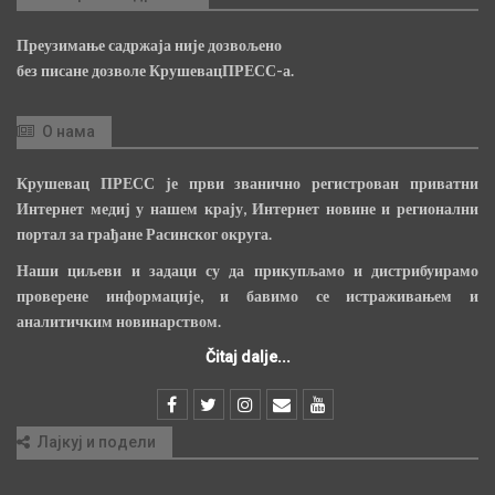
Преузимање садржаја није дозвољено
без писане дозволе КрушевацПРЕСС-а.
О нама
Крушевац ПРЕСС је први званично регистрован приватни
Интернет медиј у нашем крају, Интернет новине и регионални
портал за грађане Расинског округа.
Наши циљеви и задаци су да прикупљамо и дистрибуирамо
проверене информације, и бавимо се истраживањем и
аналитичким новинарством.
Čitaj dalje...
Лајкуј и подели