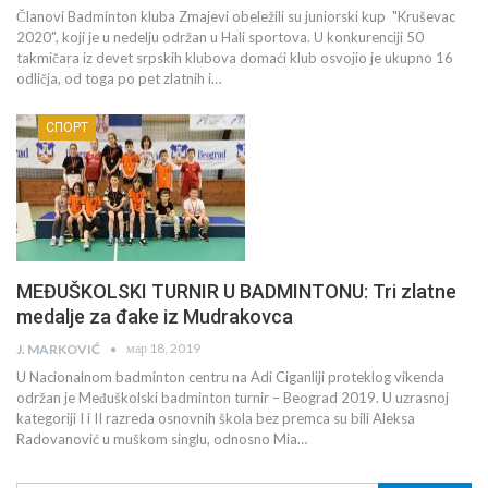
Članovi Badminton kluba Zmajevi obeležili su juniorski kup "Kruševac
2020", koji je u nedelju održan u Hali sportova. U konkurenciji 50
takmičara iz devet srpskih klubova domaći klub osvojio je ukupno 16
odličja, od toga po pet zlatnih i…
СПОРТ
MEĐUŠKOLSKI TURNIR U BADMINTONU: Tri zlatne
medalje za đake iz Mudrakovca
мар 18, 2019
J. MARKOVIĆ
U Nacionalnom badminton centru na Adi Ciganliji proteklog vikenda
održan je Međuškolski badminton turnir – Beograd 2019. U uzrasnoj
kategoriji I i II razreda osnovnih škola bez premca su bili Aleksa
Radovanović u muškom singlu, odnosno Mia…