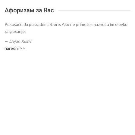
Афоризам за Вас
Pokušaću da pokradem izbore. Ako ne primete, maznuću im olovku
za glasanje.
—
Dejan Ristić
naredni >>