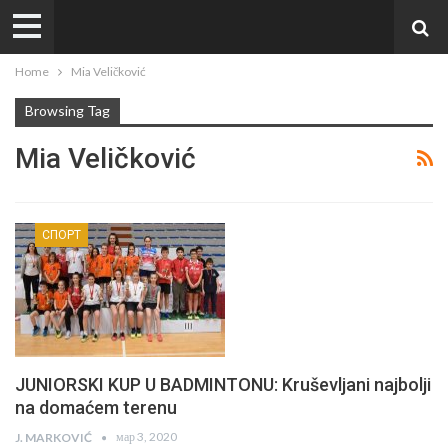
Home
Mia Veličković
Browsing Tag
Mia Veličković
СПОРТ
JUNIORSKI KUP U BADMINTONU: Kruševljani najbolji
na domaćem terenu
мар 3, 2020
J. MARKOVIĆ