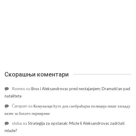
Скорашњи коментари
Romeo
на
Brus i Aleksandrovac pred nestajanjem: Dramatičan pad
nataliteta
Čarapan
на
Комуналци ћуте док саобраћајна полиција пише хиљаду
казне за бахато паркирање
sloba
на
Strategija za opstanak: Može li Aleksandrovac zadržati
mlade?