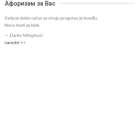
Афоризам за Вас
Kada je dobio račun za struju progutao je knedlu.
Neće imati za hleb.
—
Darko Mihajlović
naredni >>