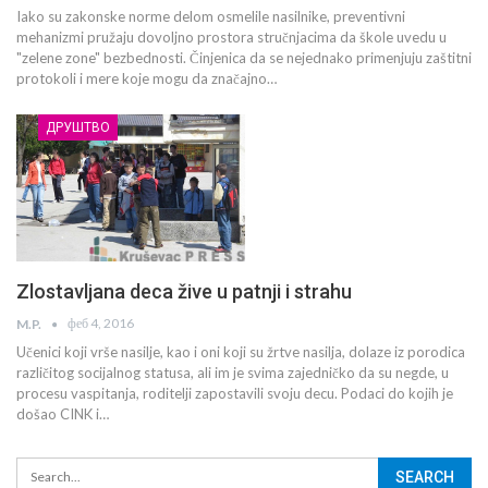
Iako su zakonske norme delom osmelile nasilnike, preventivni
mehanizmi pružaju dovoljno prostora stručnjacima da škole uvedu u
"zelene zone" bezbednosti. Činjenica da se nejednako primenjuju zaštitni
protokoli i mere koje mogu da značajno…
ДРУШТВО
Zlostavljana deca žive u patnji i strahu
феб 4, 2016
M.P.
Učenici koji vrše nasilje, kao i oni koji su žrtve nasilja, dolaze iz porodica
različitog socijalnog statusa, ali im je svima zajedničko da su negde, u
procesu vaspitanja, roditelji zapostavili svoju decu. Podaci do kojih je
došao CINK i…