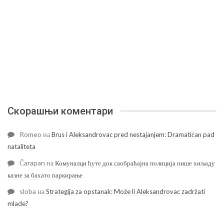
Скорашњи коментари
Romeo
на
Brus i Aleksandrovac pred nestajanjem: Dramatičan pad
nataliteta
Čarapan
на
Комуналци ћуте док саобраћајна полиција пише хиљаду
казне за бахато паркирање
sloba
на
Strategija za opstanak: Može li Aleksandrovac zadržati
mlade?