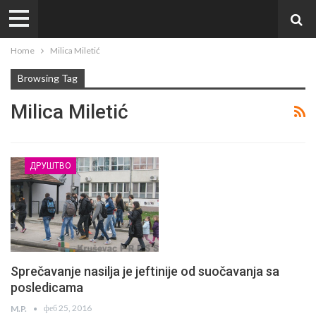
Home
Milica Miletić
Browsing Tag
Milica Miletić
ДРУШТВО
Sprečavanje nasilja je jeftinije od suočavanja sa
posledicama
феб 25, 2016
M.P.