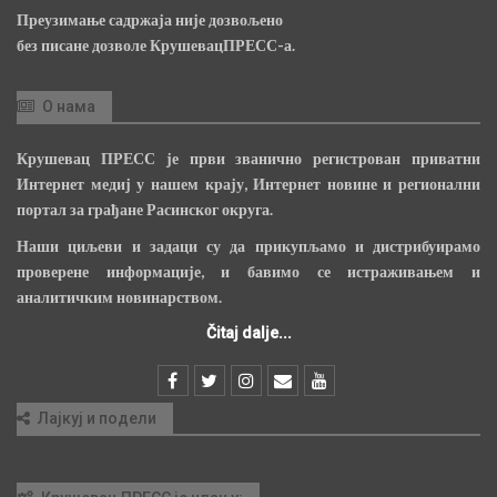
Преузимање садржаја није дозвољено
без писане дозволе КрушевацПРЕСС-а.
О нама
Крушевац ПРЕСС је први званично регистрован приватни
Интернет медиј у нашем крају, Интернет новине и регионални
портал за грађане Расинског округа.
Наши циљеви и задаци су да прикупљамо и дистрибуирамо
проверене информације, и бавимо се истраживањем и
аналитичким новинарством.
Čitaj dalje...
Лајкуј и подели