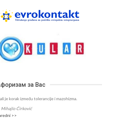
форизам за Вас
ali je korak između tolerancije i mazohizma.
—
Mihajlo Ćirković
aredni >>