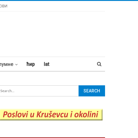
ОВИ
лумне
ћир
lat