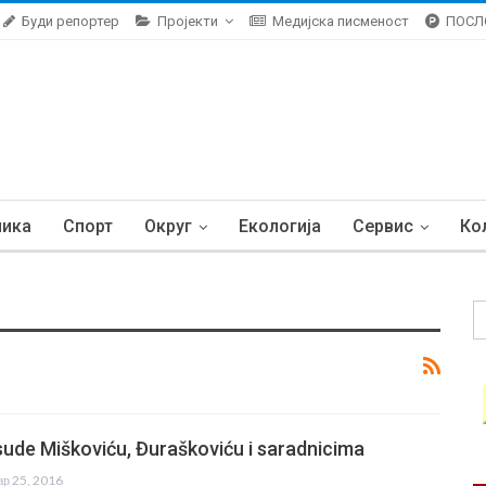
Буди репортер
Пројекти
Медијска писменост
ПОСЛ
ника
Спорт
Округ
Екологија
Сервис
Ко
sude Miškoviću, Đuraškoviću i saradnicima
ар 25, 2016