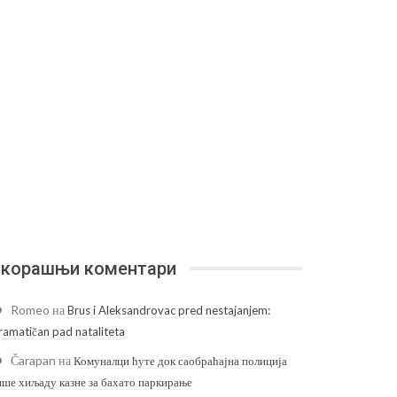
корашњи коментари
Romeo
на
Brus i Aleksandrovac pred nestajanjem:
ramatičan pad nataliteta
Čarapan
на
Комуналци ћуте док саобраћајна полиција
ише хиљаду казне за бахато паркирање