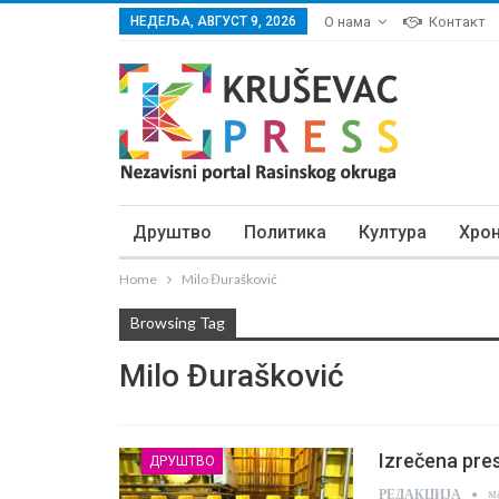
НЕДЕЉА, АВГУСТ 9, 2026
О нама
Контакт
Друштво
Политика
Култура
Хро
Home
Milo Đurašković
Browsing Tag
Milo Đurašković
Izrečena pre
ДРУШТВО
м
РЕДАКЦИЈА