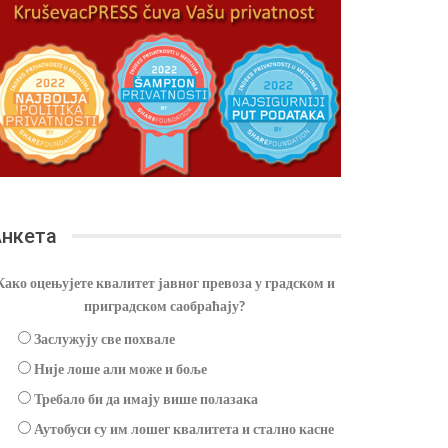
нкета
Како оцењујете квалитет јавног превоза у градском и
приградском саобраћају?
Заслужују све похвале
Није лоше али може и боље
Требало би да имају више полазака
Аутобуси су им лошег квалитета и стално касне