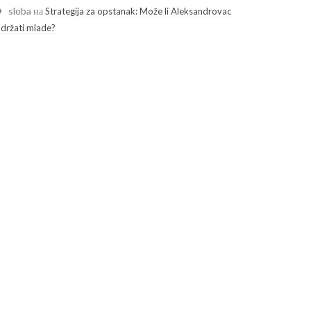
sloba
на
Strategija za opstanak: Može li Aleksandrovac
adržati mlade?