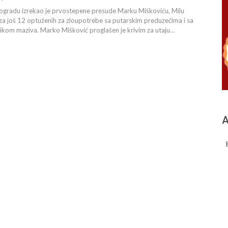
Beogradu izrekao je prvostepene presude Marku Miškoviću, Milu
za još 12 optuženih za zloupotrebe sa putarskim preduzećima i sa
kom maziva. Marko Mišković proglašen je krivim za utaju…
А