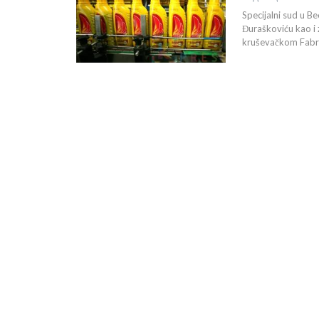
Specijalni sud u 
Đuraškoviću kao i 
kruševačkom Fabri