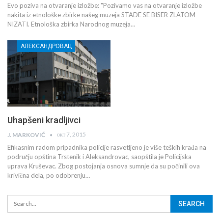
Evo poziva na otvaranje izložbe: "Pozivamo vas na otvaranje izložbe
nakita iz etnološke zbirke našeg muzeja STADE SE BISER ZLATOM
NIZATI. Etnološka zbirka Narodnog muzeja…
АЛЕКСАНДРОВАЦ
Uhapšeni kradljivci
окт 7, 2015
J. MARKOVIĆ
Efikasnim radom pripadnika policije rasvetljeno je više teških krađa na
području opština Trstenik i Aleksandrovac, saopštila je Policijska
uprava Kruševac. Zbog postojanja osnova sumnje da su počinili ova
krivična dela, po odobrenju…