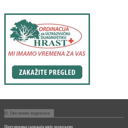
Сва права задржана
Преузимање садржаја није дозвољено