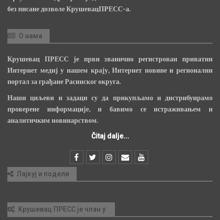
без писане дозволе КрушевацПРЕСС-а.
О нама
Крушевац ПРЕСС је први званично регистрован приватни
Интернет медиј у нашем крају, Интернет новине и регионални
портал за грађане Расинског округа.
Наши циљеви и задаци су да прикупљамо и дистрибуирамо
проверене информације, и бавимо се истраживањем и
аналитичким новинарством.
Čitaj dalje...
Лајкуј и подели
Крушевац ПРЕСС је члан у: