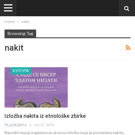
Home
nakit
Browsing Tag
nakit
КУЛТУРА
Izložba nakita iz etnološke zbirke
нов 22, 2016
РЕДАКЦИЈА
Narodni muzej organizovao je novu izložbu koja je posvećena nakitu.