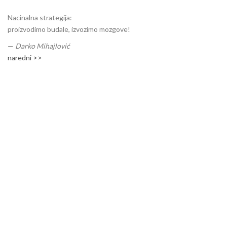
Nacinalna strategija:
proizvodimo budale, izvozimo mozgove!
—
Darko Mihajlović
naredni >>