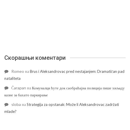
Скорашњи коментари
Romeo
на
Brus i Aleksandrovac pred nestajanjem: Dramatičan pad
nataliteta
Čarapan
на
Комуналци ћуте док саобраћајна полиција пише хиљаду
казне за бахато паркирање
sloba
на
Strategija za opstanak: Može li Aleksandrovac zadržati
mlade?