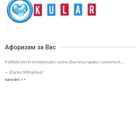
Афоризам за Вас
Politički mrtvi intelektualci večno žive kroz nauku i umetnost…
—
Darko Mihajlović
naredni >>