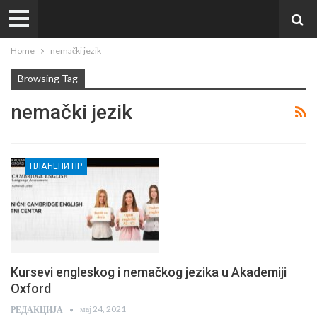
Home
nemački jezik
Browsing Tag
nemački jezik
ПЛАЋЕНИ ПР
Kursevi engleskog i nemačkog jezika u Akademiji
Oxford
мај 24, 2021
РЕДАКЦИЈА