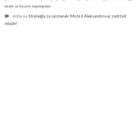
казне за бахато паркирање
sloba
на
Strategija za opstanak: Može li Aleksandrovac zadržati
mlade?