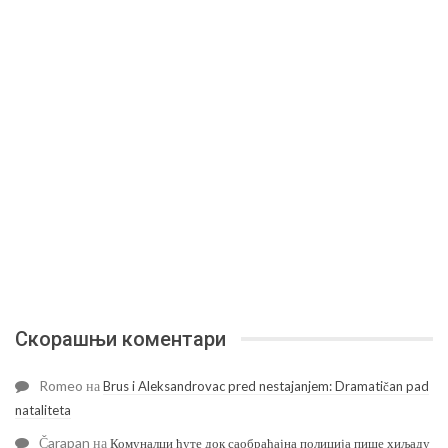
Скорашњи коментари
Romeo
на
Brus i Aleksandrovac pred nestajanjem: Dramatičan pad
nataliteta
Čarapan
на
Комуналци ћуте док саобраћајна полиција пише хиљаду