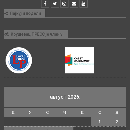
Лајкуј и подели
Крушевац ПРЕСС је члан у:
август 2026.
П
У
С
Ч
П
С
Н
1
2