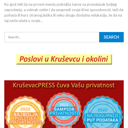
Ko god želi da na prvom mestu poboljša šanse za pronalazak boljeg
zaposlenja, a odmah zatim i da unapredi svoje lične sposobnosti, teži da
pohađa ili kurs stranog jezika ili neku drugu dodatnu edukaciju, te da na
taj način ulaže u svoje…