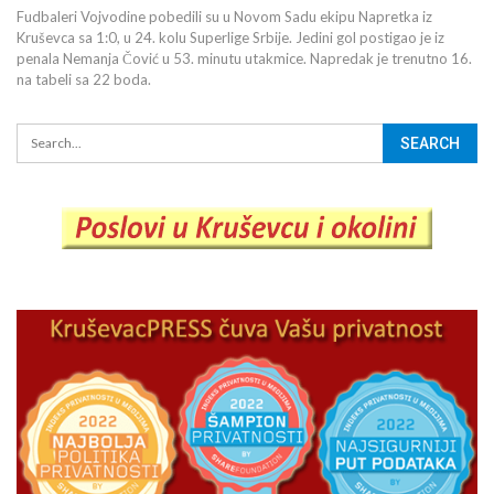
Fudbaleri Vojvodine pobedili su u Novom Sadu ekipu Napretka iz
Kruševca sa 1:0, u 24. kolu Superlige Srbije. Jedini gol postigao je iz
penala Nemanja Čović u 53. minutu utakmice. Napredak je trenutno 16.
na tabeli sa 22 boda.