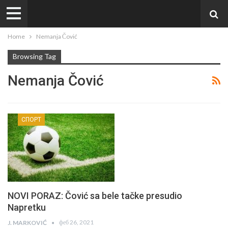
Home
Nemanja Čović
Browsing Tag
Nemanja Čović
СПОРТ
NOVI PORAZ: Čović sa bele tačke presudio
Napretku
феб 26, 2021
J. MARKOVIĆ