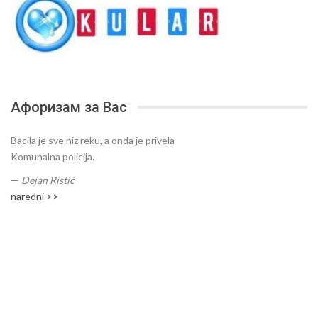
Афоризам за Вас
Bacila je sve niz reku, a onda je privela
Komunalna policija.
—
Dejan Ristić
naredni >>