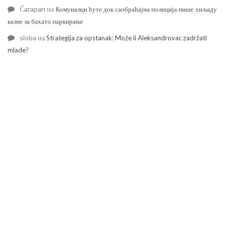
Čarapan
на
Комуналци ћуте док саобраћајна полиција пише хиљаду
казне за бахато паркирање
sloba
на
Strategija za opstanak: Može li Aleksandrovac zadržati
mlade?