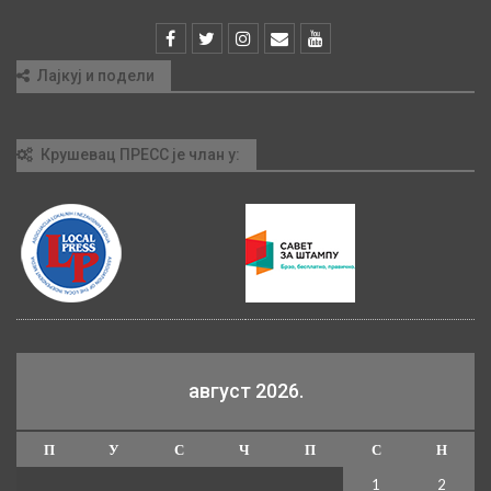
Лајкуј и подели
Крушевац ПРЕСС је члан у:
август 2026.
П
У
С
Ч
П
С
Н
1
2