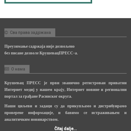
Сва права задржана
Преузимање садржаја није дозвољено
без писане дозволе КрушевацПРЕСС-а.
О нама
Крушевац ПРЕСС је први званично регистрован приватни
Интернет медиј у нашем крају, Интернет новине и регионални
портал за грађане Расинског округа.
Наши циљеви и задаци су да прикупљамо и дистрибуирамо
проверене информације, и бавимо се истраживањем и
аналитичким новинарством.
Čitaj dalje...