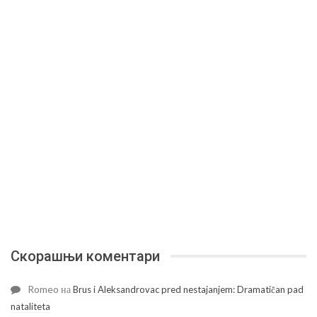
Скорашњи коментари
Romeo
на
Brus i Aleksandrovac pred nestajanjem: Dramatičan pad
nataliteta