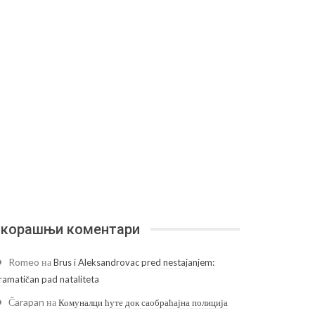
корашњи коментари
Romeo
на
Brus i Aleksandrovac pred nestajanjem:
ramatičan pad nataliteta
Čarapan
на
Комуналци ћуте док саобраћајна полиција