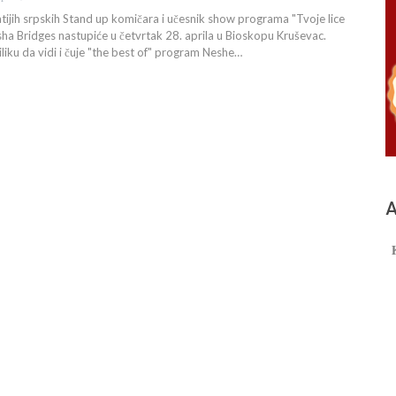
ijih srpskih Stand up komičara i učesnik show programa "Tvoje lice
ha Bridges nastupiće u četvrtak 28. aprila u Bioskopu Kruševac.
iliku da vidi i čuje "the best of" program Neshe…
А