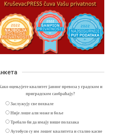
нкета
Како оцењујете квалитет јавног превоза у градском и
приградском саобраћају?
Заслужују све похвале
Није лоше али може и боље
Требало би да имају више полазака
Аутобуси су им лошег квалитета и стално касне