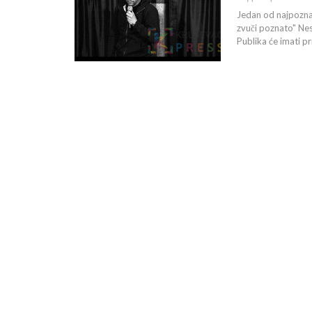
Jedan od najpoznat
zvuči poznato" Nes
Publika će imati pr