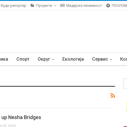
Буди репортер
Пројекти
Медијска писменост
ПОСЛОВ
ника
Спорт
Округ
Екологија
Сервис
Ко
d up Nesha Bridges
пр 13, 2016