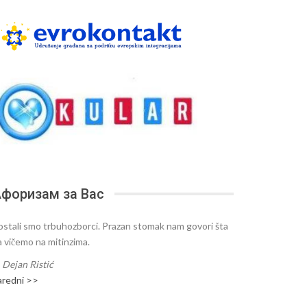
форизам за Вас
ostali smo trbuhozborci. Prazan stomak nam govori šta
a vičemo na mitinzima.
—
Dejan Ristić
aredni >>