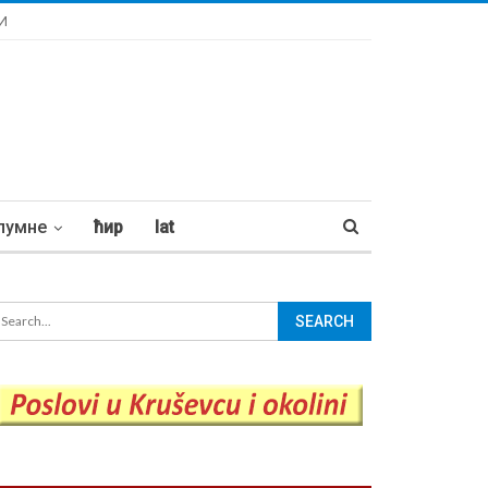
И
лумне
ћир
lat