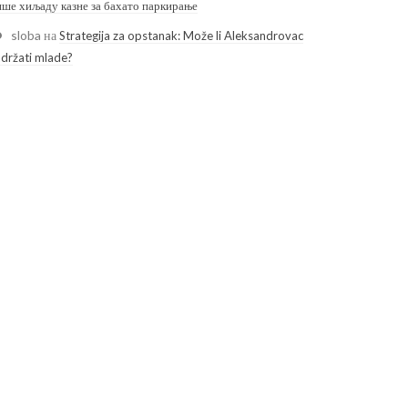
ише хиљаду казне за бахато паркирање
sloba
на
Strategija za opstanak: Može li Aleksandrovac
adržati mlade?