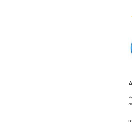
А
P
d
n