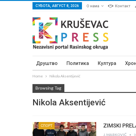
СУБОТА, АВГУСТ 8, 2026
О нама
Контакт
Друштво
Политика
Култура
Хро
Home
Nikola Aksentijević
Browsing Tag
Nikola Aksentijević
ZIMSKI PRELA
СПОРТ
ј
J. MARKOVIĆ