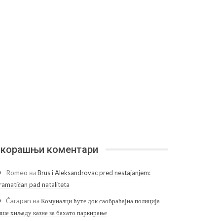
корашњи коментари
Romeo
на
Brus i Aleksandrovac pred nestajanjem:
ramatičan pad nataliteta
Čarapan
на
Комуналци ћуте док саобраћајна полиција
ише хиљаду казне за бахато паркирање