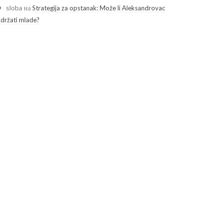
sloba
на
Strategija za opstanak: Može li Aleksandrovac
adržati mlade?