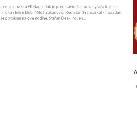
preme u Tursku FK Napredak je predstavio šestoricu igrača koji su u
roku stigli u klub. Miloš Zukanović, Red Star (Francuska) - napadač,
 je potpisan na dve godine. Stefan Deak, rođen…
А