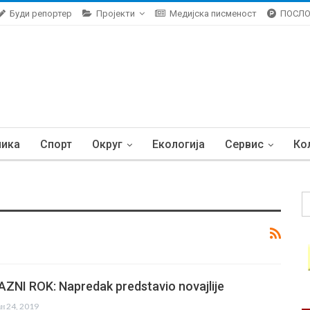
Буди репортер
Пројекти
Медијска писменост
ПОСЛ
ника
Спорт
Округ
Екологија
Сервис
Ко
ZNI ROK: Napredak predstavio novajlije
ан 24, 2019