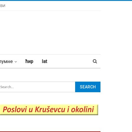
ОВИ
лумне
ћир
lat