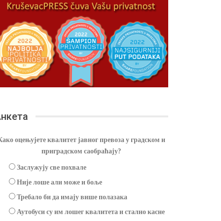
нкета
Како оцењујете квалитет јавног превоза у градском и
приградском саобраћају?
Заслужују све похвале
Није лоше али може и боље
Требало би да имају више полазака
Аутобуси су им лошег квалитета и стално касне