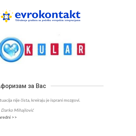
форизам за Вас
tuacija nije čista, kreiraju je isprani mozgovi.
—
Darko Mihajlović
aredni >>