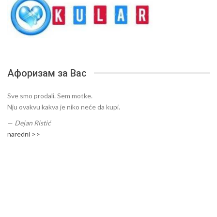
Афоризам за Вас
Sve smo prodali. Sem motke.
Nju ovakvu kakva je niko neće da kupi.
—
Dejan Ristić
naredni >>