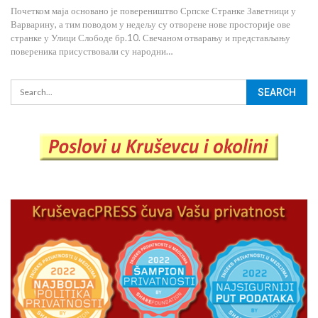
Почетком маја основано је повереништво Српске Странке Заветници у
Варварину, а тим поводом у недељу су отворене нове просторије ове
странке у Улици Слободе бр.10. Свечаном отварању и представљању
повереника присуствовали су народни…