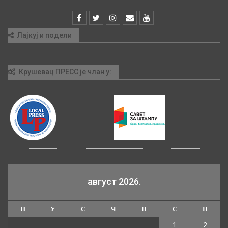
Лајкуј и подели
Крушевац ПРЕСС је члан у:
август 2026.
П
У
С
Ч
П
С
Н
1
2