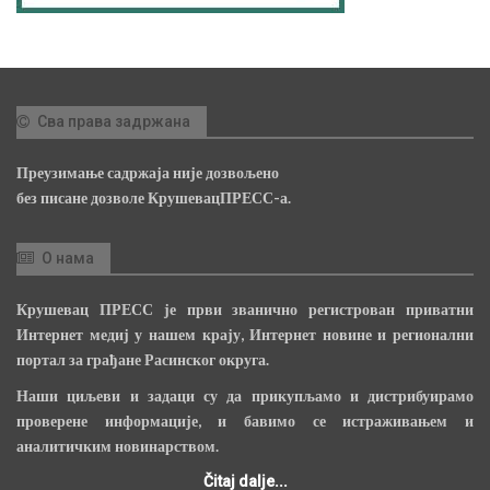
Сва права задржана
Преузимање садржаја није дозвољено
без писане дозволе КрушевацПРЕСС-а.
О нама
Крушевац ПРЕСС је први званично регистрован приватни
Интернет медиј у нашем крају, Интернет новине и регионални
портал за грађане Расинског округа.
Наши циљеви и задаци су да прикупљамо и дистрибуирамо
проверене информације, и бавимо се истраживањем и
аналитичким новинарством.
Čitaj dalje...