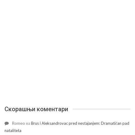
Скорашњи коментари
Romeo
на
Brus i Aleksandrovac pred nestajanjem: Dramatičan pad
nataliteta