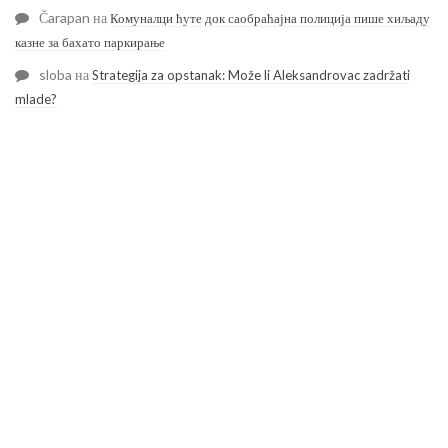
Čarapan
на
Комуналци ћуте док саобраћајна полиција пише хиљаду
казне за бахато паркирање
sloba
на
Strategija za opstanak: Može li Aleksandrovac zadržati
mlade?