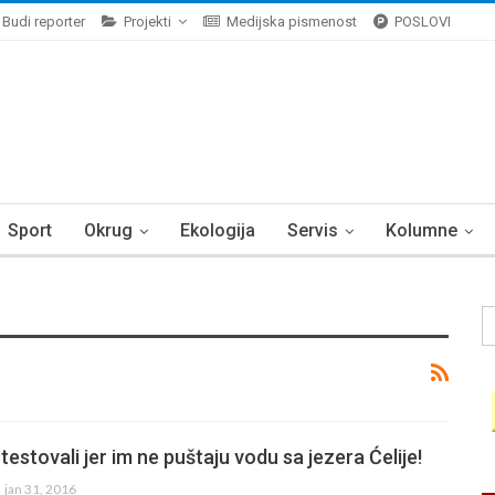
Budi reporter
Projekti
Medijska pismenost
POSLOVI
Sport
Okrug
Ekologija
Servis
Kolumne
testovali jer im ne puštaju vodu sa jezera Ćelije!
jan 31, 2016