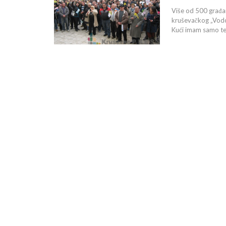
Više od 500 građan
kruševačkog „Vodo
Kući imam samo te