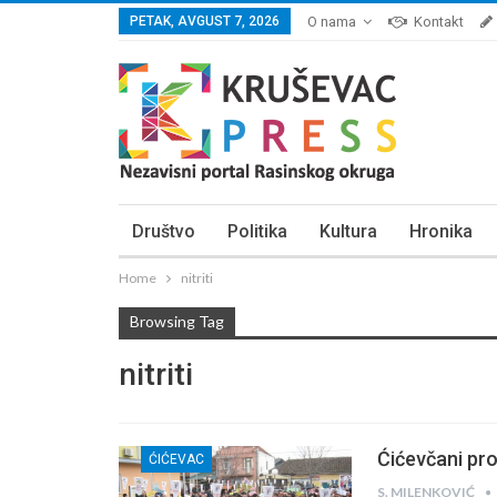
PETAK, AVGUST 7, 2026
O nama
Kontakt
Društvo
Politika
Kultura
Hronika
Home
nitriti
Browsing Tag
nitriti
Ćićevčani pro
ĆIĆEVAC
S. MILENKOVIĆ