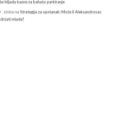
še hiljadu kazne za bahato parkiranje
sloba
na
Strategija za opstanak: Može li Aleksandrovac
adržati mlade?