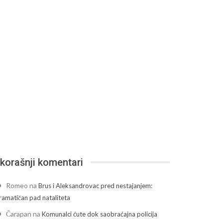
korašnji komentari
Romeo
na
Brus i Aleksandrovac pred nestajanjem:
ramatičan pad nataliteta
Čarapan
na
Komunalci ćute dok saobraćajna policija