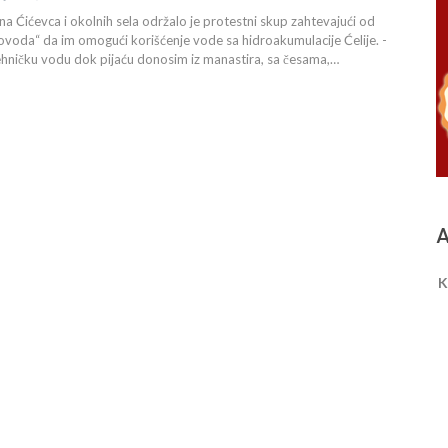
a Ćićevca i okolnih sela održalo je protestni skup zahtevajući od
voda“ da im omogući korišćenje vode sa hidroakumulacije Ćelije. -
hničku vodu dok pijaću donosim iz manastira, sa česama,…
A
K