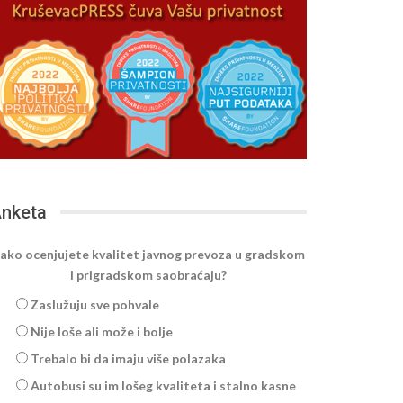
nketa
ako ocenjujete kvalitet javnog prevoza u gradskom
i prigradskom saobraćaju?
Zaslužuju sve pohvale
Nije loše ali može i bolje
Trebalo bi da imaju više polazaka
Autobusi su im lošeg kvaliteta i stalno kasne