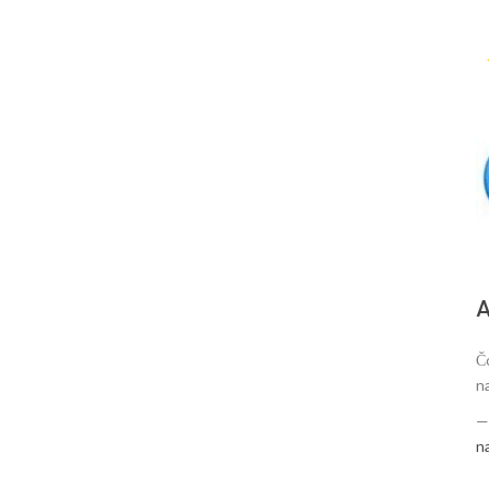
A
Č
na
n