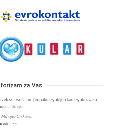
forizam za Vas
ovek se oseća podjednako izgubljen kad izgubi svaku
du, a i iluzije.
—
Mihajlo Ćirković
aredni >>