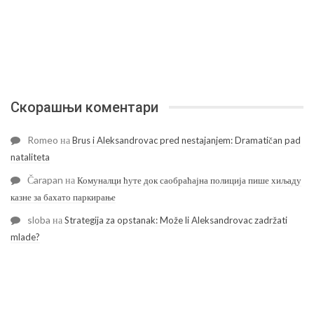
Скорашњи коментари
Romeo
на
Brus i Aleksandrovac pred nestajanjem: Dramatičan pad
nataliteta
Čarapan
на
Комуналци ћуте док саобраћајна полиција пише хиљаду
казне за бахато паркирање
sloba
на
Strategija za opstanak: Može li Aleksandrovac zadržati
mlade?