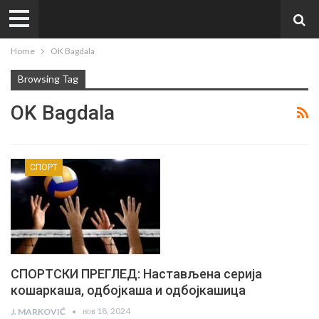
Home
OK Bagdala
Browsing Tag
OK Bagdala
СПОРТ
СПОРТСКИ ПРЕГЛЕД: Настављена серија
кошаркаша, одбојкаша и одбојкашица
нов 18, 2024
J. MARKOVIĆ