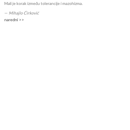
Mali je korak između tolerancije i mazohizma.
—
Mihajlo Ćirković
naredni >>