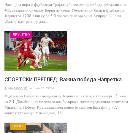
Након два пораза фудбалери Трајала убележили су победу. убедљиво, са
4:0, савладали су екипу Борца из Чачка. Убедљиви су били и фудбалери
Јединства 1936. Они су са 5:0 прегазили Мораву из Ћуприје. У Зони
„Запад“ одиграна су два…
ДРУШТВО
СПОРТСКИ ПРЕГЛЕД: Важна победа Напретка
нов 11, 2024
J. MARKOVIĆ
Фудбалери Напретка савладали су Јединство из Уба, у утакмици 15. кола,
са 2:1. Домаћини су повели голом Букорца а гости изједначили аутоголом
Милетића. Победу Крушевљанима донео је капитен Бастајић у 77.
минуту утакмице. У наредном, 16.…
СПОРТ