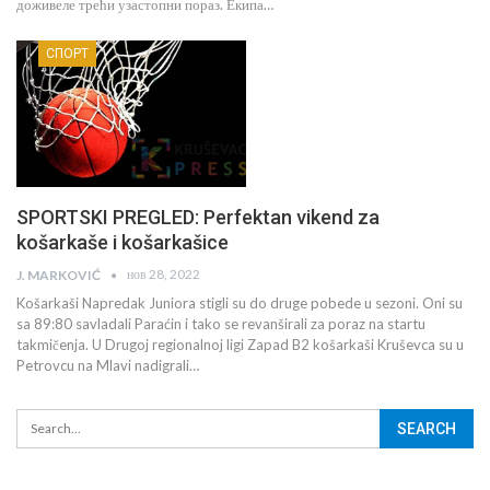
доживеле трећи узастопни пораз. Екипа…
СПОРТ
SPORTSKI PREGLED: Perfektan vikend za
košarkaše i košarkašice
нов 28, 2022
J. MARKOVIĆ
Košarkaši Napredak Juniora stigli su do druge pobede u sezoni. Oni su
sa 89:80 savladali Paraćin i tako se revanširali za poraz na startu
takmičenja. U Drugoj regionalnoj ligi Zapad B2 košarkaši Kruševca su u
Petrovcu na Mlavi nadigrali…