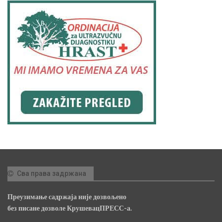
Сва права задржана
Преузимање садржаја није дозвољено
без писане дозволе КрушевацПРЕСС-а.