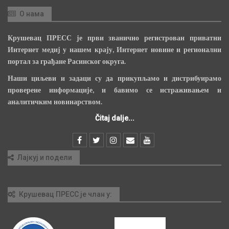
О нама
Крушевац ПРЕСС је први званично регистрован приватни
Интернет медиј у нашем крају, Интернет новине и регионални
портал за грађане Расинског округа.
Наши циљеви и задаци су да прикупљамо и дистрибуирамо
проверене информације, и бавимо се истраживањем и
аналитичким новинарством.
Čitaj dalje...
Лајкуј и подели
Крушевац ПРЕСС је члан у: