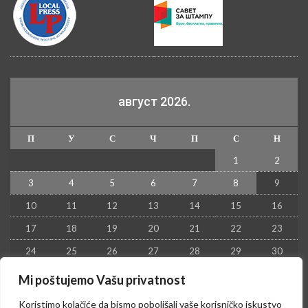
август 2026.
П
У
С
Ч
П
С
Н
1
2
3
4
5
6
7
8
9
10
11
12
13
14
15
16
17
18
19
20
21
22
23
24
25
26
27
28
29
30
31
Mi poštujemo Vašu privatnost
« јул
Koristimo kolačiće da bismo poboljšali vaše korisničko iskustvo