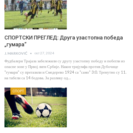
СПОРТСКИ ПРЕГЛЕД: Друга узастопна победа
„гумара“
окт 27, 2024
J. MARKOVIĆ
Фудбалери Трајала забележили су другу узастопну победу и побегли из
опасне зоне у Првој лиги Србије. Након тријумфа против Дубочице
"гумари" су прегазили и Смедерево 1924 са "само" 3:0. Тренутно су 11.
на табели са 14 бодова. За разлику од…
СПОРТ