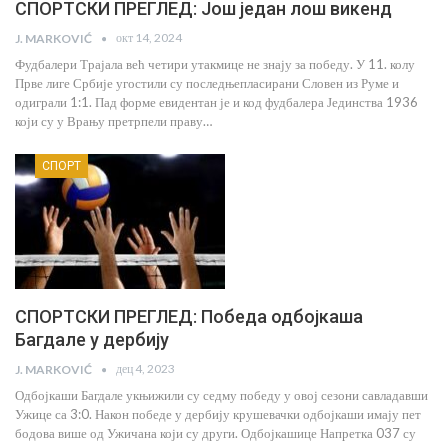
СПОРТСКИ ПРЕГЛЕД: Још један лош викенд
окт 14, 2024
J. MARKOVIĆ
Фудбалери Трајала већ четири утакмице не знају за победу. У 11. колу
Прве лиге Србије угостили су последњепласирани Словен из Руме и
одиграли 1:1. Пад форме евидентан је и код фудбалера Јединства 1936
који су у Врању претрпели праву…
СПОРТ
СПОРТСКИ ПРЕГЛЕД: Победа одбојкаша
Багдале у дербију
дец 4, 2023
J. MARKOVIĆ
Одбојкаши Багдале укњижили су седму победу у овој сезони савладавши
Ужице са 3:0. Након победе у дербију крушевачки одбојкаши имају пет
бодова више од Ужичана који су други. Одбојкашице Напретка 037 су