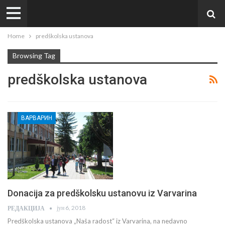
Home
predškolska ustanova
Browsing Tag
predškolska ustanova
ВАРВАРИН
Donacija za predškolsku ustanovu iz Varvarina
јун 6, 2018
РЕДАКЦИЈА
Predškolska ustanova „Naša radost“ iz Varvarina, na nedavno