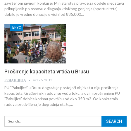
završenom javnom konkursu Ministarstva pravde za dodelu sredstava
prikupljenih po osnovu odlaganja krivičnog gonjenja (oportuniteta)
dobilo je vrednu donaciju u visini od 885.000…
БРУС
Proširenje kapaciteta vrtića u Brusu
окт 26, 2015
РЕДАКЦИЈА
PU "Pahuljice" u Brusu dograđuje postojeći objekat u cilju proširenja
kapaciteta. Građevinski radovi su već u toku, a ovim proširenjem PU
"Pahuljice" dobiće korisnu površinu od oko 350 m2. Od konkretnih
radova predviđena je dogradnja etaže,…