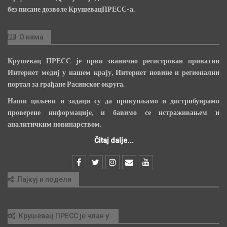
без писане дозволе КрушевацПРЕСС-а.
О нама
Крушевац ПРЕСС је први званично регистрован приватни
Интернет медиј у нашем крају, Интернет новине и регионални
портал за грађане Расинског округа.
Наши циљеви и задаци су да прикупљамо и дистрибуирамо
проверене информације, и бавимо се истраживањем и
аналитичким новинарством.
Čitaj dalje...
Лајкуј и подели
Крушевац ПРЕСС је члан у: