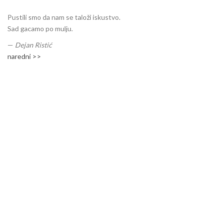
Pustili smo da nam se taloži iskustvo.
Sad gacamo po mulju.
—
Dejan Ristić
naredni >>