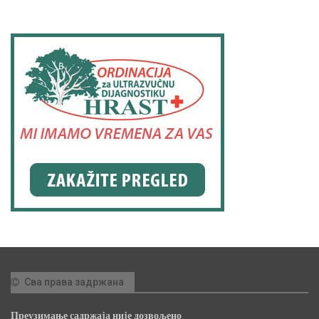
Сва права задржана
Преузимање садржаја није дозвољено