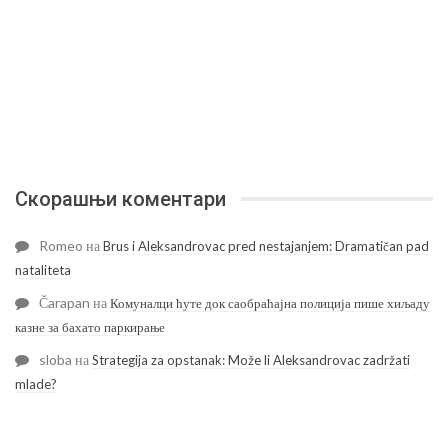
Скорашњи коментари
Romeo
на
Brus i Aleksandrovac pred nestajanjem: Dramatičan pad
nataliteta
Čarapan
на
Комуналци ћуте док саобраћајна полиција пише хиљаду
казне за бахато паркирање
sloba
на
Strategija za opstanak: Može li Aleksandrovac zadržati
mlade?