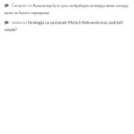
Čarapan
на
Комуналци ћуте док саобраћајна полиција пише хиљаду
казне за бахато паркирање
sloba
на
Strategija za opstanak: Može li Aleksandrovac zadržati
mlade?