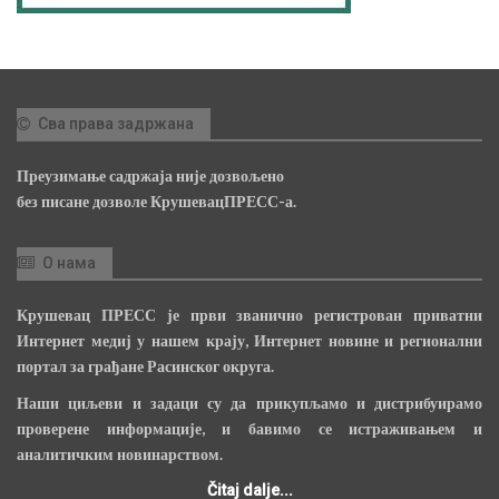
Сва права задржана
Преузимање садржаја није дозвољено
без писане дозволе КрушевацПРЕСС-а.
О нама
Крушевац ПРЕСС је први званично регистрован приватни
Интернет медиј у нашем крају, Интернет новине и регионални
портал за грађане Расинског округа.
Наши циљеви и задаци су да прикупљамо и дистрибуирамо
проверене информације, и бавимо се истраживањем и
аналитичким новинарством.
Čitaj dalje...