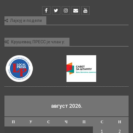
Лајкуј и подели
Крушевац ПРЕСС је члан у:
август 2026.
П
У
С
Ч
П
С
Н
1
2