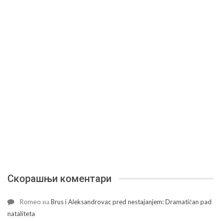
Скорашњи коментари
Romeo
на
Brus i Aleksandrovac pred nestajanjem: Dramatičan pad
nataliteta