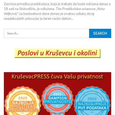
Završna priredba predškolaca, koja je trebalo da bude održana danas u
18 sati na Slobodištu, je odložena. Tim Predškolske ustanove „Nata
Veljković“ za bezbednost dece doneo je ovakvu odluku zbog
neadekvatnih uslova jer je teren većim delom…