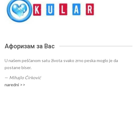
Афоризам за Вас
U našem peščanom satu života svako zrno peska moglo je da
postane biser.
—
Mihajlo Ćirković
naredni >>