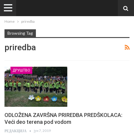
Home
priredba
Browsing Tag
priredba
ДРУШТВО
ODLOŽENA ZAVRŠNA PRIREDBA PREDŠKOLACA:
Veći deo terena pod vodom
јун 7, 2019
РЕДАКЦИЈА