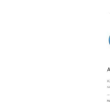
A
K
s
n