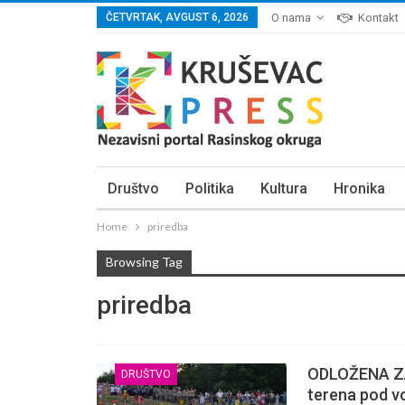
ČETVRTAK, AVGUST 6, 2026
O nama
Kontakt
Društvo
Politika
Kultura
Hronika
Home
priredba
Browsing Tag
priredba
ODLOŽENA Z
DRUŠTVO
terena pod 