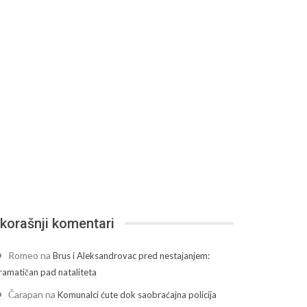
korašnji komentari
Romeo
na
Brus i Aleksandrovac pred nestajanjem:
ramatičan pad nataliteta
Čarapan
na
Komunalci ćute dok saobraćajna policija