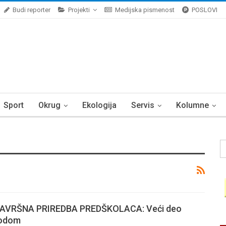
Budi reporter
Projekti
Medijska pismenost
POSLOVI
Sport
Okrug
Ekologija
Servis
Kolumne
AVRŠNA PRIREDBA PREDŠKOLACA: Veći deo
vodom