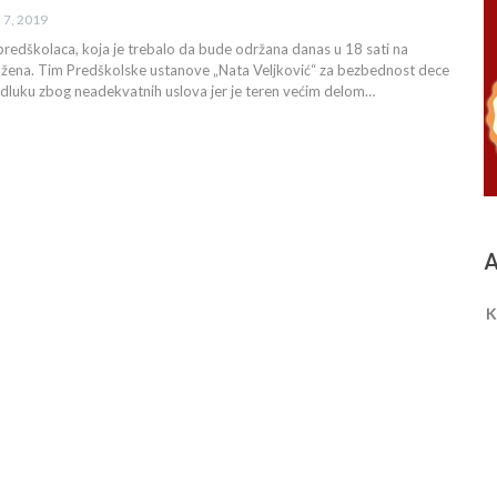
n 7, 2019
redškolaca, koja je trebalo da bude održana danas u 18 sati na
ložena. Tim Predškolske ustanove „Nata Veljković“ za bezbednost dece
dluku zbog neadekvatnih uslova jer je teren većim delom…
A
K