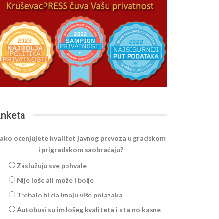
nketa
ako ocenjujete kvalitet javnog prevoza u gradskom
i prigradskom saobraćaju?
Zaslužuju sve pohvale
Nije loše ali može i bolje
Trebalo bi da imaju više polazaka
Autobusi su im lošeg kvaliteta i stalno kasne