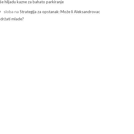
še hiljadu kazne za bahato parkiranje
sloba
na
Strategija za opstanak: Može li Aleksandrovac
adržati mlade?