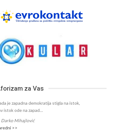
forizam za Vas
ada je zapadna demokratija stigla na istok,
av istok ode na zapad…
—
Darko Mihajlović
aredni >>