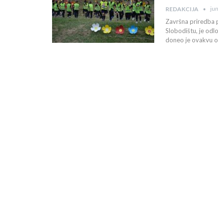
ju
REDAKCIJA
Završna priredba p
Slobodištu, je od
doneo je ovakvu o