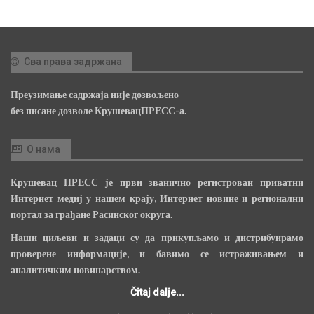
Сва права задржана
Преузимање садржаја није дозвољено
без писане дозволе КрушевацПРЕСС-а.
О нама
Крушевац ПРЕСС је први званично регистрован приватни
Интернет медиј у нашем крају, Интернет новине и регионални
портал за грађане Расинског округа.
Наши циљеви и задаци су да прикупљамо и дистрибуирамо
проверене информације, и бавимо се истраживањем и
аналитичким новинарством.
Čitaj dalje...