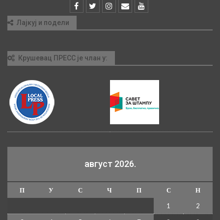
Лајкуј и подели
Крушевац ПРЕСС је члан у:
август 2026.
П
У
С
Ч
П
С
Н
1
2