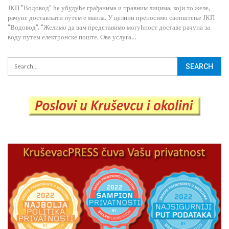
ЈКП "Водовод" ће убудуће грађанима и правним лицима, који то желе,
рачуне достављати путем е маила. У целини преносимо саопштење ЈКП
"Водовод". "Желимо да вам представимо могућност доставе рачуна за
воду путем електронске поште. Ова услуга…