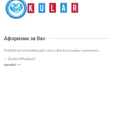
Афоризам за Вас
Politički mrtvi intelektualci večno žive kroz nauku i umetnost…
—
Darko Mihajlović
naredni >>