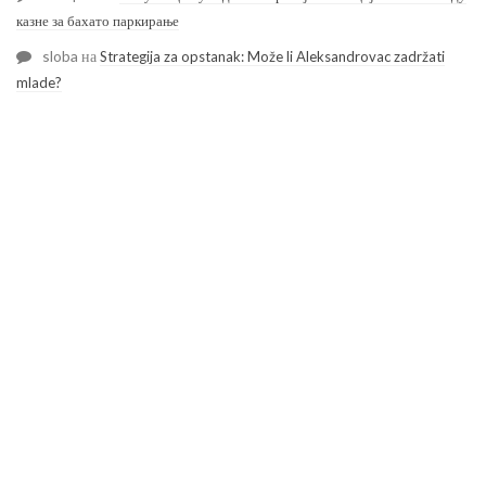
казне за бахато паркирање
sloba
на
Strategija za opstanak: Može li Aleksandrovac zadržati
mlade?