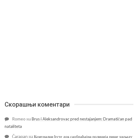
Скорашњи коментари
Romeo
на
Brus i Aleksandrovac pred nestajanjem: Dramatičan pad
nataliteta
Čarapan
на
Комуналци ћуте док саобраћајна полиција пише хиљаду