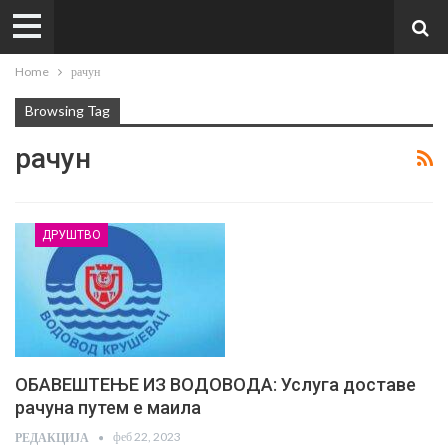
Home
рачун
Browsing Tag
рачун
ДРУШТВО
ОБАВЕШТЕЊЕ ИЗ ВОДОВОДА: Услуга доставе
рачуна путем е маила
феб 22, 2023
РЕДАКЦИЈА