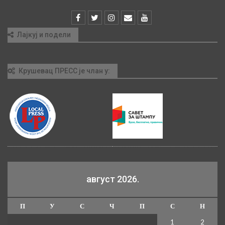
Лајкуј и подели
Крушевац ПРЕСС је члан у:
август 2026.
П
У
С
Ч
П
С
Н
1
2