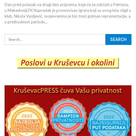
Dan pred polazak na drugi deo priprema, koje će se održati u Pehčevu,
u Makedoniji,FK Napredak je promovisao igrače koji su ovog leta stigli u
klub. Nikola Vasiljević, svojevremno je bio treći golman reprezentacije, a
u prethodnom periodu…