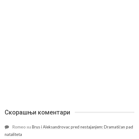
Скорашњи коментари
Romeo
на
Brus i Aleksandrovac pred nestajanjem: Dramatičan pad
nataliteta