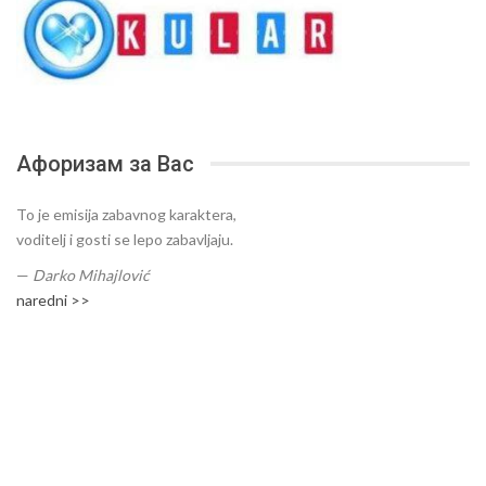
Афоризам за Вас
To je emisija zabavnog karaktera,
voditelj i gosti se lepo zabavljaju.
—
Darko Mihajlović
naredni >>