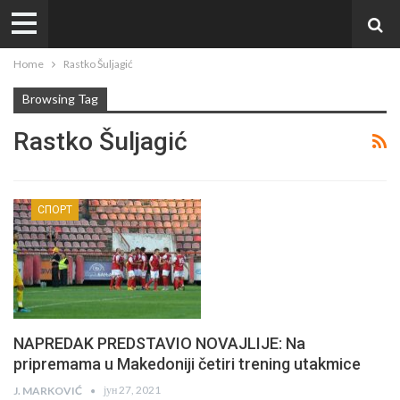
Home
Rastko Šuljagić
Browsing Tag
Rastko Šuljagić
СПОРТ
NAPREDAK PREDSTAVIO NOVAJLIJE: Na
pripremama u Makedoniji četiri trening utakmice
јун 27, 2021
J. MARKOVIĆ