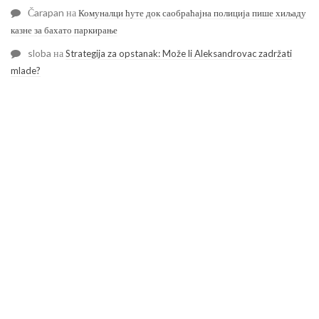
Čarapan
на
Комуналци ћуте док саобраћајна полиција пише хиљаду
казне за бахато паркирање
sloba
на
Strategija za opstanak: Može li Aleksandrovac zadržati
mlade?