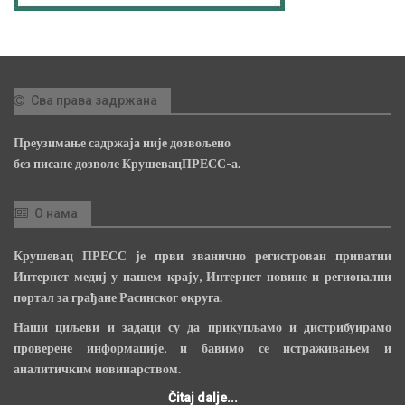
Сва права задржана
Преузимање садржаја није дозвољено
без писане дозволе КрушевацПРЕСС-а.
О нама
Крушевац ПРЕСС је први званично регистрован приватни
Интернет медиј у нашем крају, Интернет новине и регионални
портал за грађане Расинског округа.
Наши циљеви и задаци су да прикупљамо и дистрибуирамо
проверене информације, и бавимо се истраживањем и
аналитичким новинарством.
Čitaj dalje...