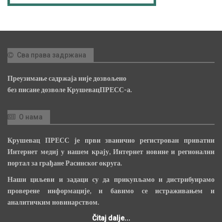
Сва права задржана
Преузимање садржаја није дозвољено
без писане дозволе КрушевацПРЕСС-а.
О нама
Крушевац ПРЕСС је први званично регистрован приватни
Интернет медиј у нашем крају, Интернет новине и регионални
портал за грађане Расинског округа.
Наши циљеви и задаци су да прикупљамо и дистрибуирамо
проверене информације, и бавимо се истраживањем и
аналитичким новинарством.
Čitaj dalje...