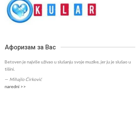
Афоризам за Вас
Betoven je najviše uživao u slušanju svoje muzike, jer ju je slušao u
tišini.
—
Mihajlo Ćirković
naredni >>