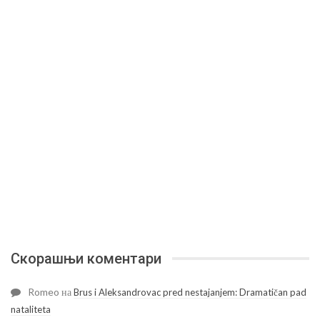
Скорашњи коментари
Romeo
на
Brus i Aleksandrovac pred nestajanjem: Dramatičan pad
nataliteta