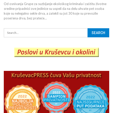
Od osnivanja Grupe za suzbijanje ekološkog kriminala i zaštitu životne
sredine pripadnici ove jedinice su uspeli da na delu uhvate pet osoba
koje su nelegalno sekle drva, a zatekli su još 30 koje su prevozile
posečena drva, bez prateće…