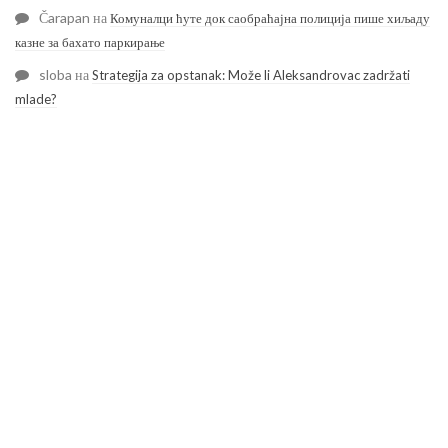
Čarapan
на
Комуналци ћуте док саобраћајна полиција пише хиљаду
казне за бахато паркирање
sloba
на
Strategija za opstanak: Može li Aleksandrovac zadržati
mlade?