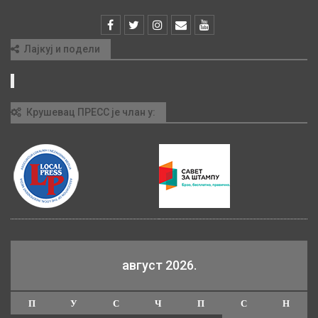
Лајкуј и подели
Крушевац ПРЕСС је члан у:
август 2026.
П
У
С
Ч
П
С
Н