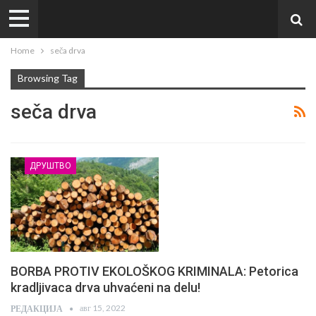
Home
seča drva
Browsing Tag
seča drva
ДРУШТВО
BORBA PROTIV EKOLOŠKOG KRIMINALA: Petorica
kradljivaca drva uhvaćeni na delu!
авг 15, 2022
РЕДАКЦИЈА