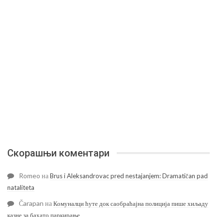
Скорашњи коментари
Romeo
на
Brus i Aleksandrovac pred nestajanjem: Dramatičan pad
nataliteta
Čarapan
на
Комуналци ћуте док саобраћајна полиција пише хиљаду
казне за бахато паркирање