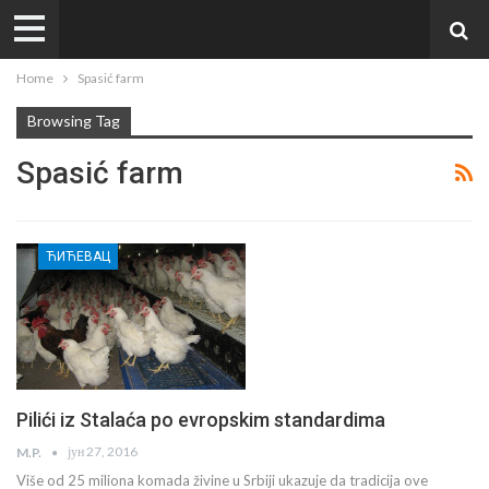
Home
Spasić farm
Browsing Tag
Spasić farm
ЋИЋЕВАЦ
Pilići iz Stalaća po evropskim standardima
јун 27, 2016
M.P.
Više od 25 miliona komada živine u Srbiji ukazuje da tradicija ove