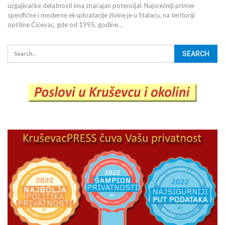
uzgajivačke delatnosti ima značajan potencijal. Najsrećniji primer
specifične i moderne eksploatacije živine je u Stalaću, na teritoriji
opštine Ćićevac, gde od 1995. godine…