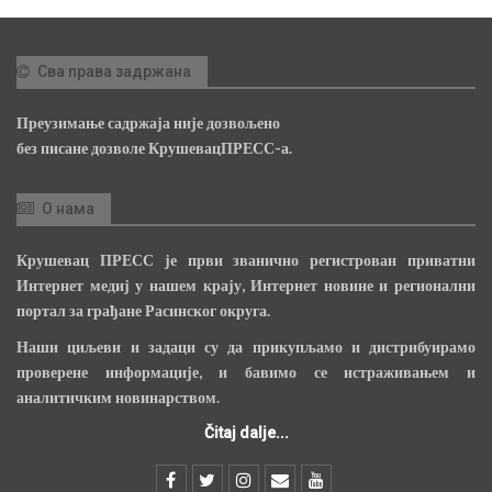
Сва права задржана
Преузимање садржаја није дозвољено
без писане дозволе КрушевацПРЕСС-а.
О нама
Крушевац ПРЕСС је први званично регистрован приватни
Интернет медиј у нашем крају, Интернет новине и регионални
портал за грађане Расинског округа.
Наши циљеви и задаци су да прикупљамо и дистрибуирамо
проверене информације, и бавимо се истраживањем и
аналитичким новинарством.
Čitaj dalje...