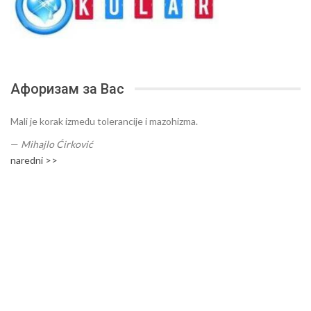
Афоризам за Вас
Mali je korak između tolerancije i mazohizma.
—
Mihajlo Ćirković
naredni >>