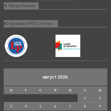
Лајкуј и подели
Крушевац ПРЕСС је члан у:
август 2026.
П
У
С
Ч
П
С
Н
1
2
3
4
5
6
7
8
9