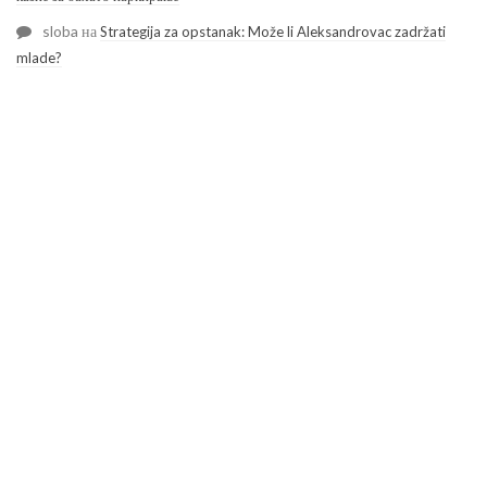
sloba
на
Strategija za opstanak: Može li Aleksandrovac zadržati
mlade?