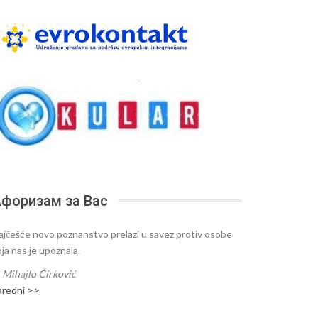
форизам за Вас
ajčešće novo poznanstvo prelazi u savez protiv osobe
oja nas je upoznala.
—
Mihajlo Ćirković
aredni >>