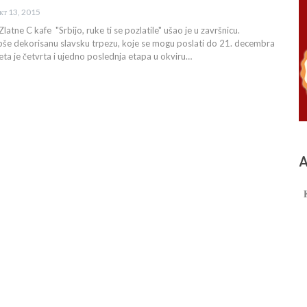
кт 13, 2015
atne C kafe "Srbijo, ruke ti se pozlatile" ušao je u završnicu.
pše dekorisanu slavsku trpezu, koje se mogu poslati do 21. decembra
ta je četvrta i ujedno poslednja etapa u okviru…
А