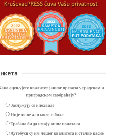
нкета
Како оцењујете квалитет јавног превоза у градском и
приградском саобраћају?
Заслужују све похвале
Није лоше али може и боље
Требало би да имају више полазака
Аутобуси су им лошег квалитета и стално касне