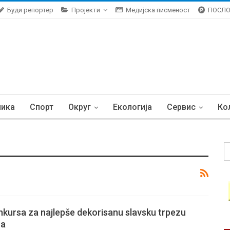
Буди репортер
Пројекти
Медијска писменост
ПОСЛ
ника
Спорт
Округ
Екологија
Сервис
Ко
nkursa za najlepše dekorisanu slavsku trpezu
ra