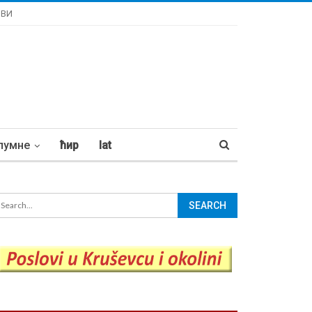
ОВИ
лумне
ћир
lat