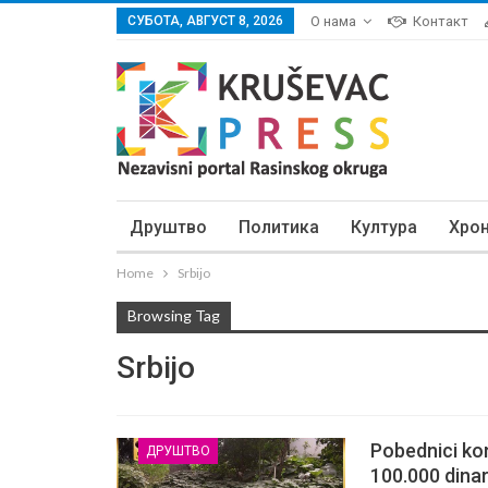
СУБОТА, АВГУСТ 8, 2026
О нама
Контакт
Друштво
Политика
Култура
Хро
Home
Srbijo
Browsing Tag
Srbijo
Pobednici ko
ДРУШТВО
100.000 dina