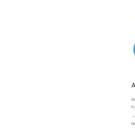
А
N
k
n