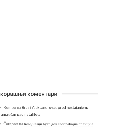
корашњи коментари
Romeo
на
Brus i Aleksandrovac pred nestajanjem:
ramatičan pad nataliteta
Čarapan
на
Комуналци ћуте док саобраћајна полиција