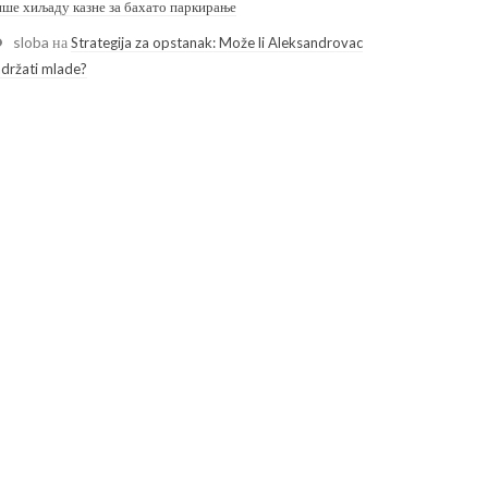
ише хиљаду казне за бахато паркирање
sloba
на
Strategija za opstanak: Može li Aleksandrovac
adržati mlade?