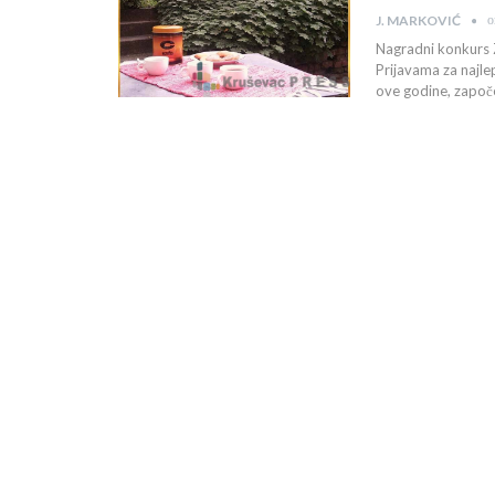
о
J. MARKOVIĆ
Nagradni konkurs Zl
Prijavama za najle
ove godine, započe