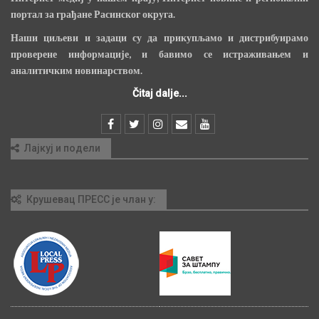
портал за грађане Расинског округа.
Наши циљеви и задаци су да прикупљамо и дистрибуирамо
проверене информације, и бавимо се истраживањем и
аналитичким новинарством.
Čitaj dalje...
Лајкуј и подели
Крушевац ПРЕСС је члан у: