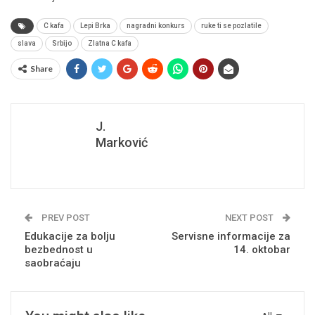
C kafa
Lepi Brka
nagradni konkurs
ruke ti se pozlatile
slava
Srbijo
Zlatna C kafa
Share
J.
Marković
PREV POST
NEXT POST
Edukacije za bolju
Servisne informacije za
bezbednost u
14. oktobar
saobraćaju