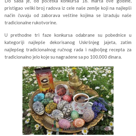
Do sada je, od početka konkursa 16. marta ove godine,
pristigao veliki broj radova iz cele naše zemlje koji na najlepši
način čuvaju od zaborava veštine kojima se izrađuju naše
tradicionalne rukotvorine.
U prethodne tri faze konkursa odabrane su pobednice u
kategoriji najlepše dekorisanog Uskršnjeg jajeta, zatim
najlepšeg tradicionalnog ručnog rada i najboljeg recepta za
tradicionalno jelo koje su nagrađene sa po 100.000 dinara.