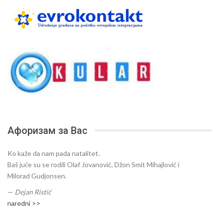
Афоризам за Вас
Ko kaže da nam pada natalitet.
Baš juče su se rodili Olaf Jovanović, Džon Smit Mihajlović i
Milorad Gudjonsen.
—
Dejan Ristić
naredni >>