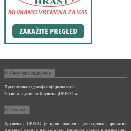
Сва права задржана
Преузимање садржаја није дозвољено
без писане дозволе КрушевацПРЕСС-а.
О нама
Крушевац ПРЕСС је први званично регистрован приватни
Интернет медиј у нашем крају, Интернет новине и регионални