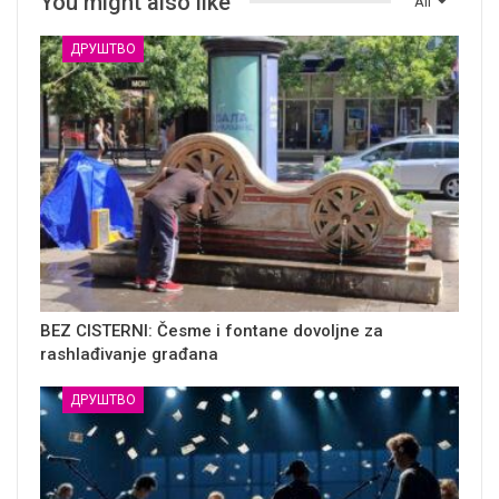
You might also like
All
ДРУШТВО
BEZ CISTERNI: Česme i fontane dovoljne za
rashlađivanje građana
ДРУШТВО