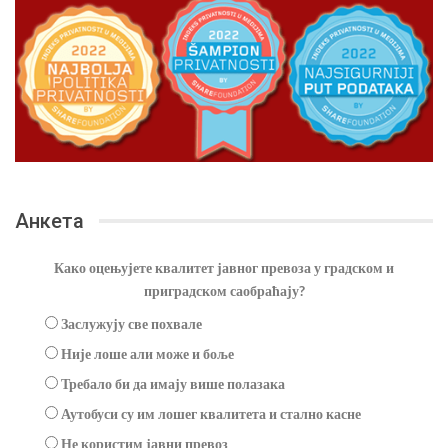
Анкета
Како оцењујете квалитет јавног превоза у градском и
приградском саобраћају?
Заслужују све похвале
Није лоше али може и боље
Требало би да имају више полазака
Аутобуси су им лошег квалитета и стално касне
Не користим јавни превоз