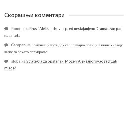
Скорашњи коментари
Romeo
на
Brus i Aleksandrovac pred nestajanjem: Dramatičan pad
nataliteta
Čarapan
на
Комуналци ћуте док саобраћајна полиција пише хиљаду
казне за бахато паркирање
sloba
на
Strategija za opstanak: Može li Aleksandrovac zadržati
mlade?