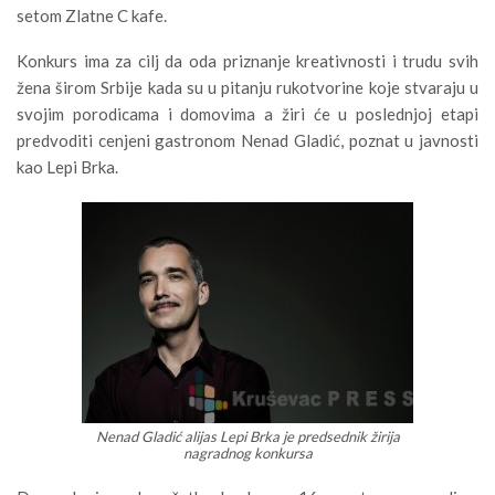
setom Zlatne C kafe.
Konkurs ima za cilj da oda priznanje kreativnosti i trudu svih
žena širom Srbije kada su u pitanju rukotvorine koje stvaraju u
svojim porodicama i domovima a žiri će u poslednjoj etapi
predvoditi cenjeni gastronom Nenad Gladić, poznat u javnosti
kao Lepi Brka.
Nenad Gladić alijas Lepi Brka je predsednik žirija
nagradnog konkursa