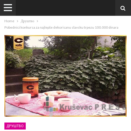
Home
Друштво
Pobednici konkursa za najlepše dekorisanu slavsku trpezu 100.000 dinara
ДРУШТВО