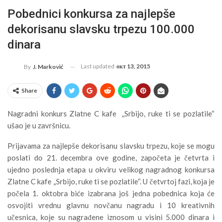
Pobednici konkursa za najlepše
dekorisanu slavsku trpezu 100.000
dinara
Last updated
окт 13, 2015
By
J. Marković
Share
Nagradni konkurs Zlatne C kafe „Srbijo, ruke ti se pozlatile“
ušao je u završnicu.
Prijavama za najlepše dekorisanu slavsku trpezu, koje se mogu
poslati do 21. decembra ove godine, započeta je četvrta i
ujedno poslednja etapa u okviru velikog nagradnog konkursa
Zlatne C kafe „Srbijo, ruke ti se pozlatile“. U četvrtoj fazi, koja je
počela 1. oktobra biće izabrana još jedna pobednica koja će
osvojiti vrednu glavnu novčanu nagradu i 10 kreativnih
učesnica, koje su nagrađene iznosom u visini 5.000 dinara i