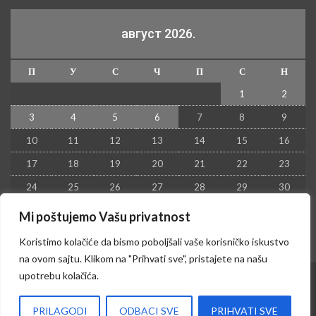
август 2026.
П
У
С
Ч
П
С
Н
1
2
3
4
5
6
7
8
9
10
11
12
13
14
15
16
17
18
19
20
21
22
23
24
25
26
27
28
29
30
31
Mi poštujemo Vašu privatnost
« јул
Koristimo kolačiće da bismo poboljšali vaše korisničko iskustvo
na ovom sajtu. Klikom na "Prihvati sve", pristajete na našu
upotrebu kolačića.
© 2026 - Kruševac PRESS. Sva prava zadržana.
PRILAGODI
ODBACI SVE
PRIHVATI SVE
Izrada sajta i hosting:
Hosting-Srbija