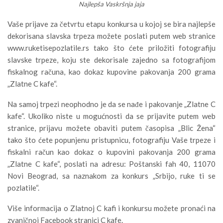
Najlepša Vaskršnja jaja
Vaše prijave za četvrtu etapu konkursa u kojoj se bira najlepše
dekorisana slavska trpeza možete poslati putem web stranice
www.ruketisepozlatile.rs tako što ćete priložiti fotografiju
slavske trpeze, koju ste dekorisale zajedno sa fotografijom
fiskalnog računa, kao dokaz kupovine pakovanja 200 grama
„Zlatne C kafe“.
Na samoj trpezi neophodno je da se nađe i pakovanje „Zlatne C
kafe“. Ukoliko niste u mogućnosti da se prijavite putem web
stranice, prijavu možete obaviti putem časopisa „Blic Žena“
tako što ćete popunjenu pristupnicu, fotografiju Vaše trpeze i
fiskalni račun kao dokaz o kupovini pakovanja 200 grama
„Zlatne C kafe“, poslati na adresu: Poštanski fah 40, 11070
Novi Beograd, sa naznakom za konkurs „Srbijo, ruke ti se
pozlatile“.
Više informacija o Zlatnoj C kafi i konkursu možete pronaći na
zvaničnoj Facebook stranici C kafe.