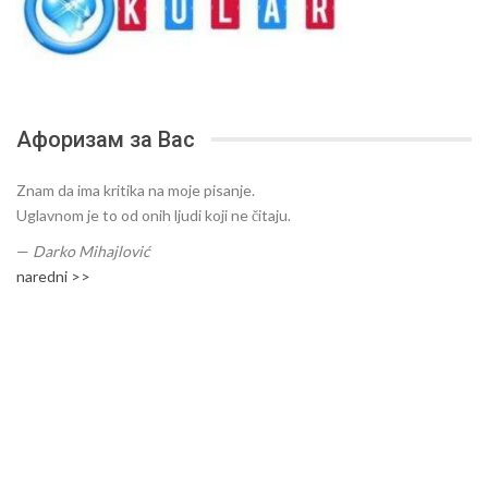
Афоризам за Вас
Znam da ima kritika na moje pisanje.
Uglavnom je to od onih ljudi koji ne čitaju.
—
Darko Mihajlović
naredni >>