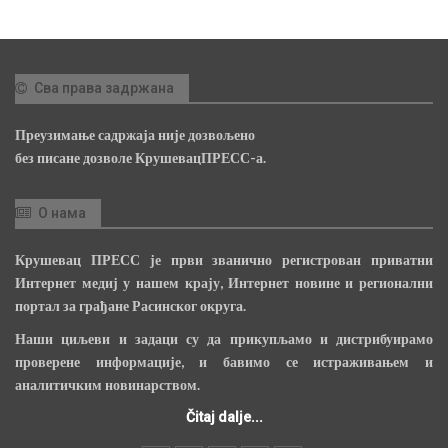
Сва права задржана
Преузимање садржаја није дозвољено
без писане дозволе КрушевацПРЕСС-а.
О нама
Крушевац ПРЕСС је први званично регистрован приватни
Интернет медиј у нашем крају, Интернет новине и регионални
портал за грађане Расинског округа.
Наши циљеви и задаци су да прикупљамо и дистрибуирамо
проверене информације, и бавимо се истраживањем и
аналитичким новинарством.
Čitaj dalje...