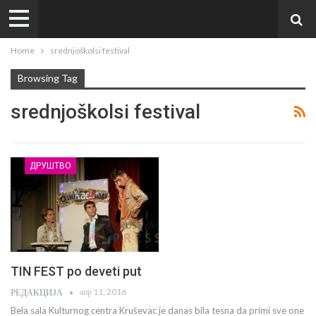
Home
srednjoškolsi festival
Browsing Tag
srednjoškolsi festival
ДРУШТВО
TIN FEST po deveti put
апр 11, 2016
РЕДАКЦИЈА
Bela sala Kulturnog centra Kruševac je danas bila tesna da primi sve one