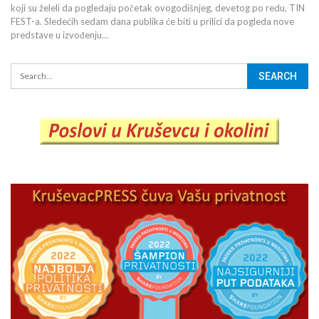
koji su želeli da pogledaju početak ovogodišnjeg, devetog po redu, TIN
FEST-a. Sledećih sedam dana publika će biti u prilici da pogleda nove
predstave u izvođenju…