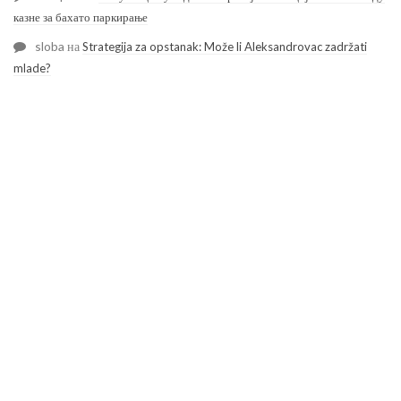
казне за бахато паркирање
sloba
на
Strategija za opstanak: Može li Aleksandrovac zadržati
mlade?