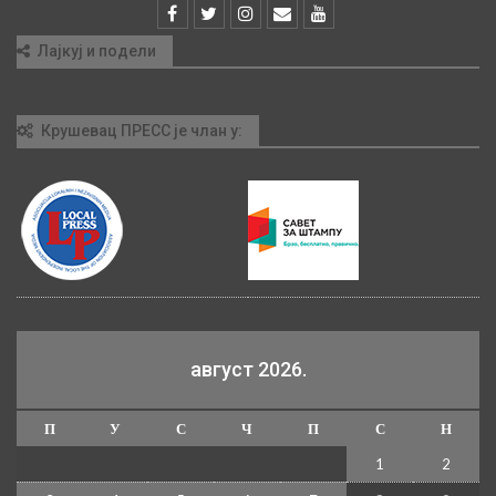
Лајкуј и подели
Крушевац ПРЕСС је члан у:
август 2026.
П
У
С
Ч
П
С
Н
1
2