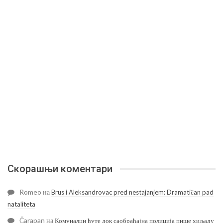
Скорашњи коментари
Romeo
на
Brus i Aleksandrovac pred nestajanjem: Dramatičan pad
nataliteta
Čarapan
на
Комуналци ћуте док саобраћајна полиција пише хиљаду