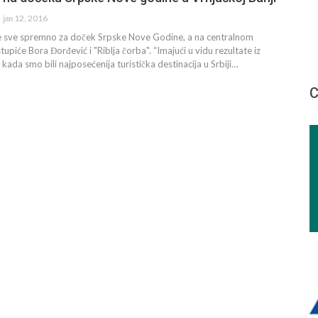
јан 12, 2016
 je sve spremno za doček Srpske Nove Godine, a na centralnom
piće Bora Đorđević i "Riblja čorba". “Imajući u vidu rezultate iz
ada smo bili najposećenija turistička destinacija u Srbiji…
С