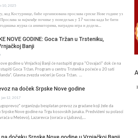
ан 10, 2025
у, код Костурнице, биће организована прослава српске Нове године уз
Прослава за најмлађе почиње у понедељак у 17 часова када ће бити
годишња журка са аниматорима, наградна игра и додела…
E NOVE GODINE: Goca Tržan u Trsteniku,
Vrnjačkoj Banji
9
ve godine u Vrnjačkoj Banji će nastupiti grupa "Osvajači" dok će na
astupiti Goca Tržan. Program u centru Trstenika počeće u 20 sati
А
Banda". Glavna zvezda večeri je Goca Tržan. …
evoz na doček Srpske Nove godine
јан 12, 2017
ugoprevoz" organizuju besplatan prevoz za građane koji žele da
 Srpske Nove godine na Trgu kosovskih junaka. Predviđeni su polasci
(svraća u Meševo), Lazarevca (svraća u Ljubavu),…
“ na dočeku Srpske Nove godine u Vrnjačkoj Banji