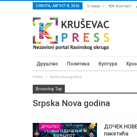
СУБОТА, АВГУСТ 8, 2026
О нама
Контакт
Друштво
Политика
Култура
Хро
Home
Srpska Nova godina
Browsing Tag
Srpska Nova godina
ДОЧЕК НОВЕ 
ДРУШТВО
пакетића