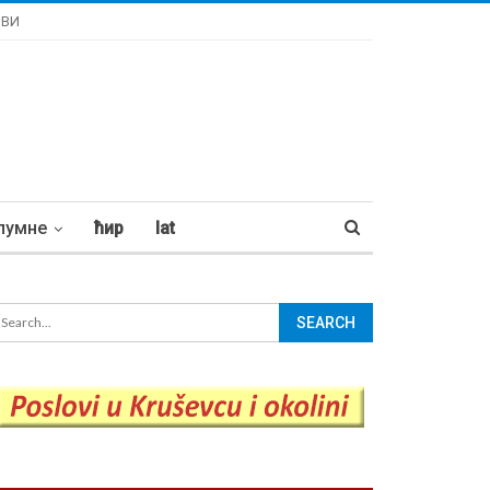
ОВИ
лумне
ћир
lat