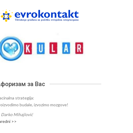
форизам за Вас
acinalna strategija:
roizvodimo budale, izvozimo mozgove!
—
Darko Mihajlović
aredni >>