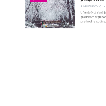
S. MILENKOVIĆ
U Vrnjačkoj Banji
gradskom trgu nastu
prethodne godine, k