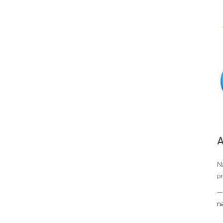
А
N
p
n