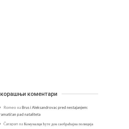
корашњи коментари
Romeo
на
Brus i Aleksandrovac pred nestajanjem:
ramatičan pad nataliteta
Čarapan
на
Комуналци ћуте док саобраћајна полиција