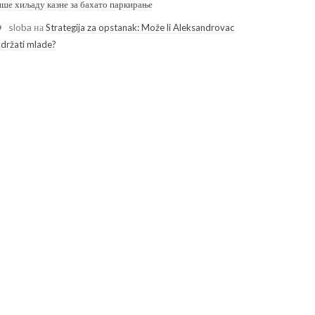
ише хиљаду казне за бахато паркирање
sloba
на
Strategija za opstanak: Može li Aleksandrovac
adržati mlade?