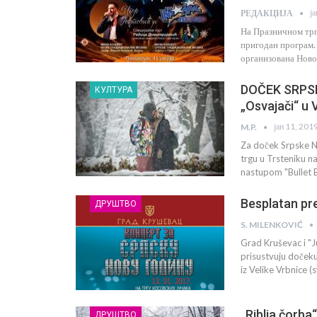
ј
РЕДАКЦИЈА
На Празничном трг
пригодан програм. 
организована Ново
DOČEK SRPSK
КУЛТУРА
„Osvajači“ u 
јан 11, 201
M.P.
Za doček Srpske No
trgu u Trsteniku n
nastupom "Bullet 
Besplatan pr
ДРУШТВО
S. MILENKOVIĆ
Grad Kruševac i "J
prisustvuju dočeku
iz Velike Vrbnice 
„Riblja čorba
ДРУШТВО