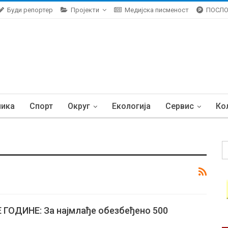
Буди репортер
Пројекти
Медијска писменост
ПОСЛ
ника
Спорт
Округ
Екологија
Сервис
Ко
ГОДИНЕ: За најмлађе обезбеђено 500