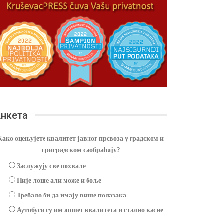
нкета
Како оцењујете квалитет јавног превоза у градском и
приградском саобраћају?
Заслужују све похвале
Није лоше али може и боље
Требало би да имају више полазака
Аутобуси су им лошег квалитета и стално касне