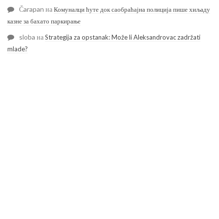
Čarapan
на
Комуналци ћуте док саобраћајна полиција пише хиљаду
казне за бахато паркирање
sloba
на
Strategija za opstanak: Može li Aleksandrovac zadržati
mlade?