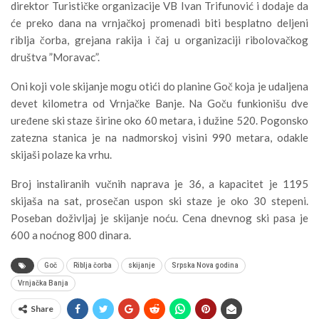
direktor Turističke organizacije VB Ivan Trifunović i dodaje da
će preko dana na vrnjačkoj promenadi biti besplatno deljeni
riblja čorba, grejana rakija i čaj u organizaciji ribolovačkog
društva ”Moravac”.
Oni koji vole skijanje mogu otići do planine Goč koja je udaljena
devet kilometra od Vrnjačke Banje. Na Goču funkionišu dve
uređene ski staze širine oko 60 metara, i dužine 520. Pogonsko
zatezna stanica je na nadmorskoj visini 990 metara, odakle
skijaši polaze ka vrhu.
Broj instaliranih vučnih naprava je 36, a kapacitet je 1195
skijaša na sat, prosečan uspon ski staze je oko 30 stepeni.
Poseban doživljaj je skijanje noću. Cena dnevnog ski pasa je
600 a noćnog 800 dinara.
Goč
Riblja čorba
skijanje
Srpska Nova godina
Vrnjačka Banja
Share