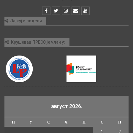
Лајкуј и подели
Крушевац ПРЕСС је члан у:
август 2026.
П
У
С
Ч
П
С
Н
1
2