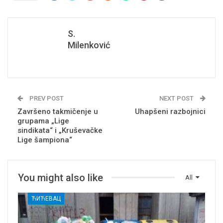
S.
Milenković
PREV POST
NEXT POST
Završeno takmičenje u
Uhapšeni razbojnici
grupama „Lige
sindikata“ i „Kruševačke
Lige šampiona“
You might also like
All
ЋИЋЕВАЦ