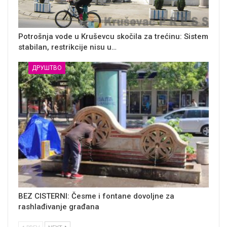
Potrošnja vode u Kruševcu skočila za trećinu: Sistem
stabilan, restrikcije nisu u…
ДРУШТВО
BEZ CISTERNI: Česme i fontane dovoljne za
rashlađivanje građana