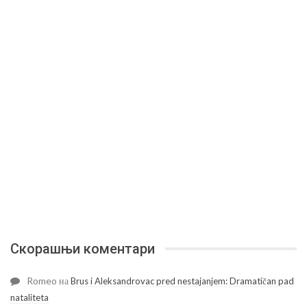
Скорашњи коментари
Romeo
на
Brus i Aleksandrovac pred nestajanjem: Dramatičan pad
nataliteta