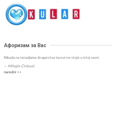
Афоризам за Вас
Nikada na terazijama drugarstva tasovi ne stoje u istoj ravni.
—
Mihajlo Ćirković
naredni >>