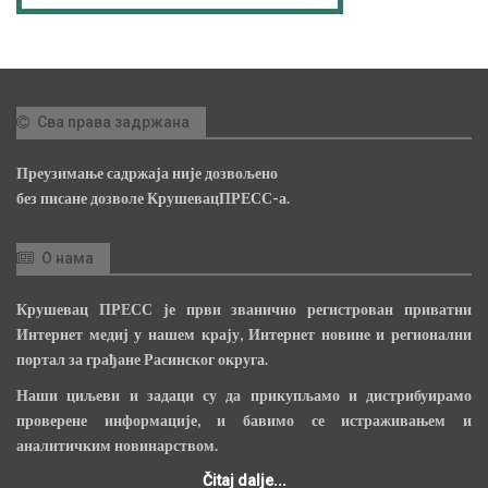
Сва права задржана
Преузимање садржаја није дозвољено
без писане дозволе КрушевацПРЕСС-а.
О нама
Крушевац ПРЕСС је први званично регистрован приватни
Интернет медиј у нашем крају, Интернет новине и регионални
портал за грађане Расинског округа.
Наши циљеви и задаци су да прикупљамо и дистрибуирамо
проверене информације, и бавимо се истраживањем и
аналитичким новинарством.
Čitaj dalje...