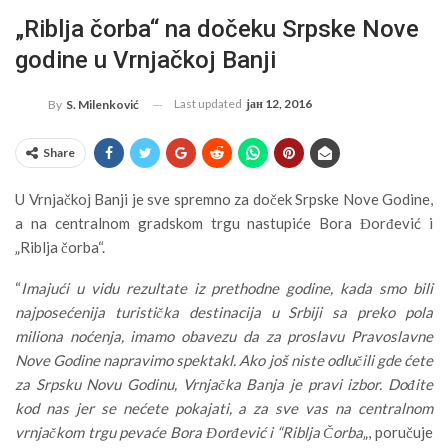
„Riblja čorba“ na dočeku Srpske Nove
godine u Vrnjačkoj Banji
Last updated
јан 12, 2016
By
S. Milenković
Share
U Vrnjačkoj Banji je sve spremno za doček Srpske Nove Godine,
a na centralnom gradskom trgu nastupiće Bora Đorđević i
„Riblja čorba“.
“
Imajući u vidu rezultate iz prethodne godine, kada smo bili
najposećenija turistička destinacija u Srbiji sa preko pola
miliona noćenja, imamo obavezu da za proslavu Pravoslavne
Nove Godine napravimo spektakl. Ako još niste odlučili gde ćete
za Srpsku Novu Godinu, Vrnjačka Banja je pravi izbor. Dođite
kod nas jer se nećete pokajati, a za sve vas na centralnom
vrnjačkom trgu pevaće Bora Đorđević i “Riblja Čorba
„, poručuje