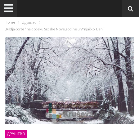
Home
Друштво
„Riblja čorba“ na dočeku Srpske Nove godine u Vrnjačkoj Banji
ДРУШТВО